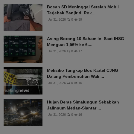
Bocah SD Meninggal Setelah Mobil
Terjebak Banjir di Rok...
Jul 31, 2026
0
39
Asing Borong 10 Saham Ini Saat IHSG
Menguat 1,56% ke 6....
Jul 31, 2026
0
17
Meksiko Tangkap Bos Kartel CJNG
Dalang Pembunuhan Wali ...
Jul 31, 2026
0
16
Hujan Deras Simalungun Sebabkan
Jalinsum Medan-Siantar ...
Jul 31, 2026
0
16