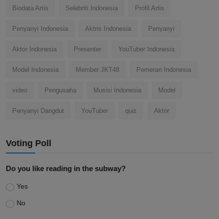
Biodata Artis
Selebriti Indonesia
Profil Artis
Penyanyi Indonesia
Aktris Indonesia
Penyanyi
Aktor Indonesia
Presenter
YouTuber Indonesia
Model Indonesia
Member JKT48
Pemeran Indonesia
video
Pengusaha
Musisi Indonesia
Model
Penyanyi Dangdut
YouTuber
quiz
Aktor
Voting Poll
Do you like reading in the subway?
Yes
No