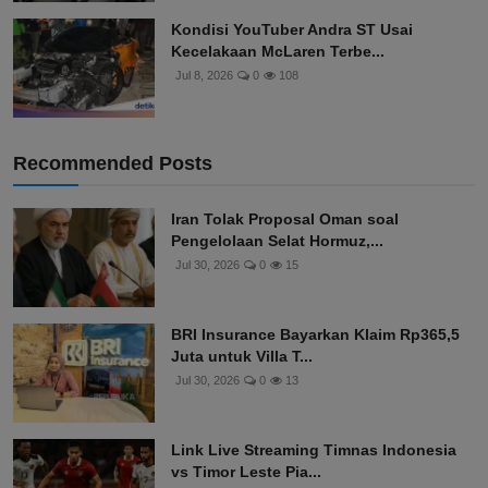
Kondisi YouTuber Andra ST Usai
Kecelakaan McLaren Terbe...
Jul 8, 2026
0
108
Recommended Posts
Iran Tolak Proposal Oman soal
Pengelolaan Selat Hormuz,...
Jul 30, 2026
0
15
BRI Insurance Bayarkan Klaim Rp365,5
Juta untuk Villa T...
Jul 30, 2026
0
13
Link Live Streaming Timnas Indonesia
vs Timor Leste Pia...