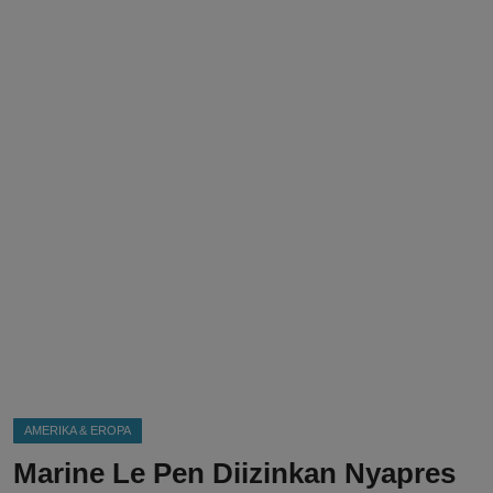
DMCA
Politik
Ekonomi
Internasional
Teknologi
Hiburan
Kesehatan
Otomotif
AMERIKA & EROPA
Marine Le Pen Diizinkan Nyapres