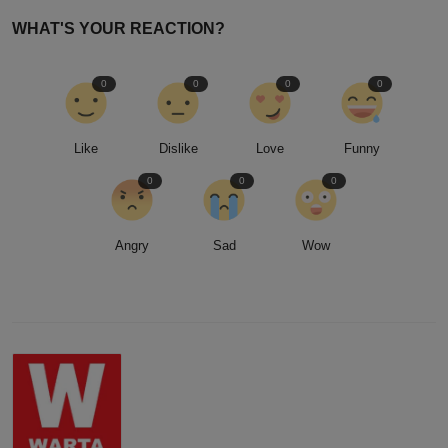
WHAT'S YOUR REACTION?
0
0
0
0
Like
Dislike
Love
Funny
0
0
0
Angry
Sad
Wow