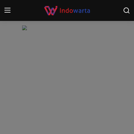
Login
Register
Home
Kompetisi Sepak Bola 2025/2026
Contact
About
Disclaimer
Peristiwa