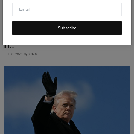
Subscribe
Paus Leo XIV Tegaskan Dirinya Bukan Orang Amerika,
Ini ...
Jul 30, 2026
0
6