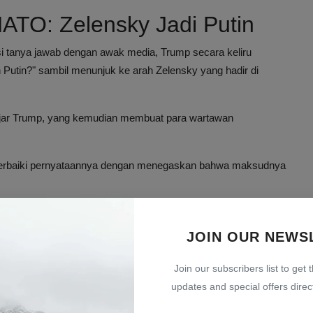
ATO: Zelensky Jadi Putin
 tanya jawab dengan awak media, Trump secara keliru
 Putin?" sambil menunjuk ke arah Zelensky yang hadir di
 ujar Trump, yang kemudian membuat para wartawan
perbaiki pernyataannya dengan menegaskan bahwa maksudnya
t Jepang
JOIN OUR NEWS
a melakukan kesalahan lain saat membicarakan serangan Iran
nyebut Iran sebagai "Republik Islam Jepang," yang
Join our subscribers list to get 
updates and special offers direct
terindah di dunia, salah satu yang terbesar, Abraham Lincoln,"