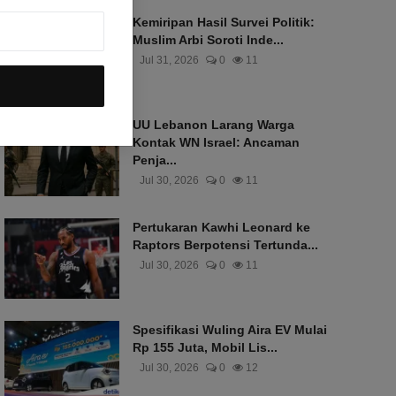
Kemiripan Hasil Survei Politik:
Muslim Arbi Soroti Inde...
Jul 31, 2026
0
11
UU Lebanon Larang Warga
Kontak WN Israel: Ancaman
Penja...
Jul 30, 2026
0
11
Pertukaran Kawhi Leonard ke
Raptors Berpotensi Tertunda...
Jul 30, 2026
0
11
Spesifikasi Wuling Aira EV Mulai
Rp 155 Juta, Mobil Lis...
Jul 30, 2026
0
12