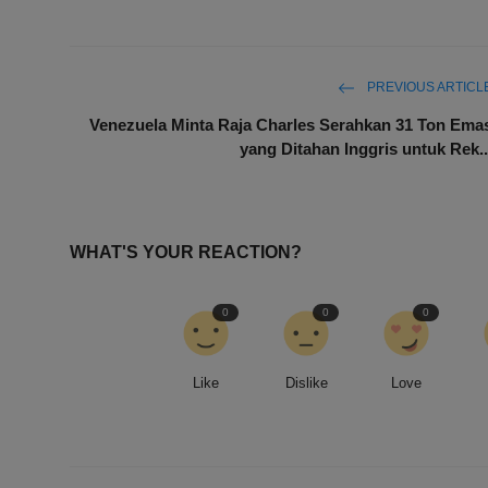
PREVIOUS ARTICL
Venezuela Minta Raja Charles Serahkan 31 Ton Ema
yang Ditahan Inggris untuk Rek..
WHAT'S YOUR REACTION?
0
0
0
Like
Dislike
Love