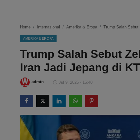
DMCA
Politik
Home
Internasional
Amerika & Eropa
Trump Salah Sebut 
Ekonomi
AMERIKA & EROPA
Trump Salah Sebut Zel
Internasional
Iran Jadi Jepang di 
Teknologi
Hiburan
admin
Jul 9, 2026 - 15:40
Kesehatan
Otomotif