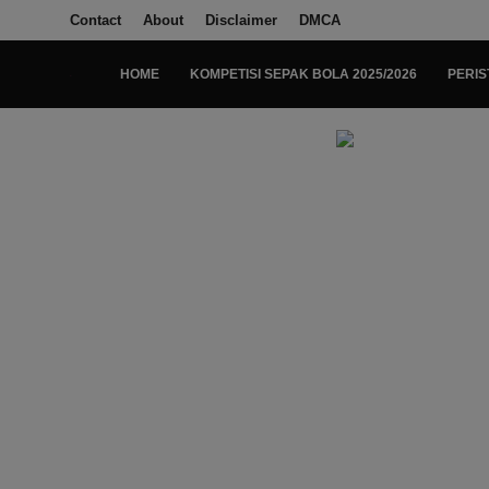
Contact
About
Disclaimer
DMCA
HOME
KOMPETISI SEPAK BOLA 2025/2026
PERIS
Login
Register
Home
Kompetisi Sepak Bola 2025/2026
Contact
About
Disclaimer
Peristiwa