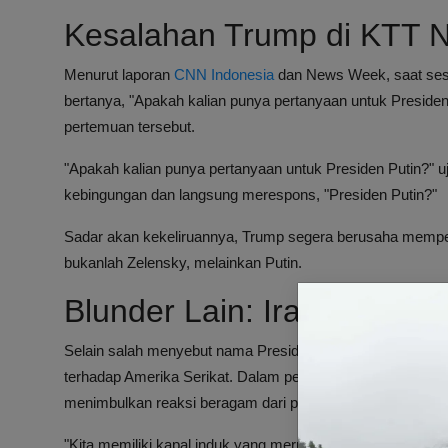
Kesalahan Trump di KTT N
Menurut laporan
CNN Indonesia
dan News Week, saat sesi
bertanya, "Apakah kalian punya pertanyaan untuk Presiden
pertemuan tersebut.
"Apakah kalian punya pertanyaan untuk Presiden Putin?"
kebingungan dan langsung merespons, "Presiden Putin?"
Sadar akan kekeliruannya, Trump segera berusaha mem
bukanlah Zelensky, melainkan Putin.
Blunder Lain: Iran Disebu
Selain salah menyebut nama Presiden Ukraina, Trump jug
terhadap Amerika Serikat. Dalam pernyataannya, Trump me
menimbulkan reaksi beragam dari para hadirin.
"Kita memiliki kapal induk yang merupakan salah satu yang 