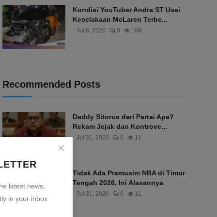
Kondisi YouTuber Andra ST Usai
Kecelakaan McLaren Terbe...
Jul 8, 2026
0
108
Recommended Posts
Deddy Sitorus dari Partai Apa?
Rekam Jejak dan Kontrove...
Jul 31, 2026
0
11
LETTER
Tidak Ada Pramusim NBA di Timur
Tengah 2026, Ini Alasannya
the latest news,
Jul 31, 2026
0
11
ly in your inbox