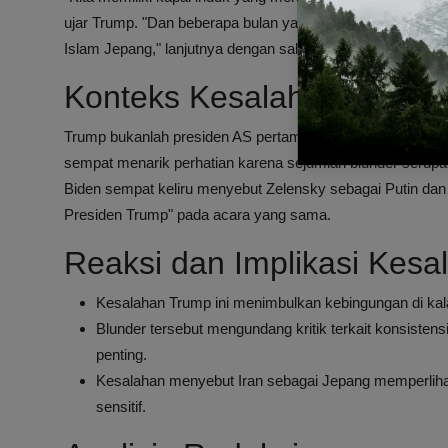
ujar Trump. "Dan beberapa bulan yang lalu, seperti yang sa
Islam Jepang," lanjutnya dengan salah menyebut Iran.
Konteks Kesalahan Presid
Trump bukanlah presiden AS pertama yang melakukan kesa
sempat menarik perhatian karena sejumlah blunder serup
Biden sempat keliru menyebut Zelensky sebagai Putin dan
Presiden Trump" pada acara yang sama.
Reaksi dan Implikasi Kes
Kesalahan Trump ini menimbulkan kebingungan di kal
Blunder tersebut mengundang kritik terkait konsisten
penting.
Kesalahan menyebut Iran sebagai Jepang memperlihatk
sensitif.