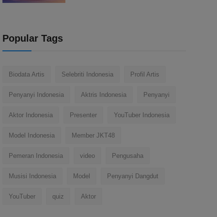
Popular Tags
Biodata Artis
Selebriti Indonesia
Profil Artis
Penyanyi Indonesia
Aktris Indonesia
Penyanyi
Aktor Indonesia
Presenter
YouTuber Indonesia
Model Indonesia
Member JKT48
Pemeran Indonesia
video
Pengusaha
Musisi Indonesia
Model
Penyanyi Dangdut
YouTuber
quiz
Aktor