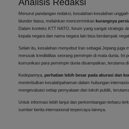
Analisis Redaksi
Menurut pandangan redaksi, kesalahan-kesalahan
unggah
blunder biasa, melainkan mencerminkan
kurangnya persia
Dalam konteks KTT NATO, forum yang sangat strategis d
kepala negara dan nama negara lain bisa berdampak negatif
Selain itu, kesalahan menyebut Iran sebagai Jepang jug
merusak kredibilitas seorang pemimpin di mata dunia. Ini
komunikasi para pemimpin dunia disampaikan, terutama di 
Kedepannya,
perhatian lebih besar pada akurasi dan k
menimbulkan kesalahpahaman dalam hubungan internasional
mengevaluasi setiap pernyataan dari tokoh publik, teruta
Untuk informasi lebih lanjut dan perkembangan terbaru terka
sumber berita internasional terpercaya lainnya.