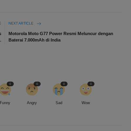
E
NEXT ARTICLE
s
Motorola Moto G77 Power Resmi Meluncur dengan
.
Baterai 7.000mAh di India
0
0
0
0
Funny
Angry
Sad
Wow