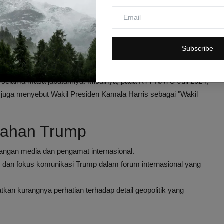
ya ceritakan sebelumnya, kita dihujani 111 rudal oleh Republik
en Amerika Dalam Pidato
Subscribe
lahan ucapan di depan publik. Pendahulunya, Joe Biden, juga
a selama masa jabatannya. Misalnya, pada KTT NATO Juli 2024,
 juga menyebut Wakil Presiden Kamala Harris sebagai "Wakil
alahan Trump
angan media dan pengamat internasional.
si dan fokus komunikasi Trump dalam forum internasional yang
an kurangnya perhatian terhadap detail geopolitik yang