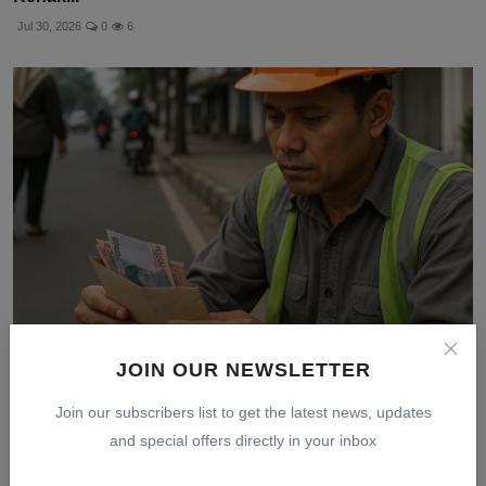
Jul 30, 2026
0
6
JOIN OUR NEWSLETTER
Penghidupan Layak dalam Sistem Pengupahan:
Mengukur Leb...
Join our subscribers list to get the latest news, updates
Jul 31, 2026
0
9
and special offers directly in your inbox