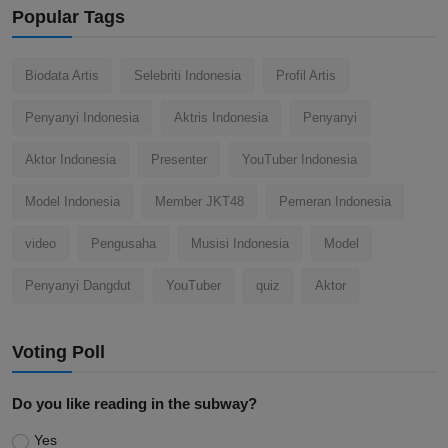
Popular Tags
Biodata Artis
Selebriti Indonesia
Profil Artis
Penyanyi Indonesia
Aktris Indonesia
Penyanyi
Aktor Indonesia
Presenter
YouTuber Indonesia
Model Indonesia
Member JKT48
Pemeran Indonesia
video
Pengusaha
Musisi Indonesia
Model
Penyanyi Dangdut
YouTuber
quiz
Aktor
Voting Poll
Do you like reading in the subway?
Yes