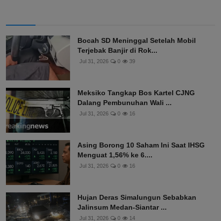
Bocah SD Meninggal Setelah Mobil
Terjebak Banjir di Rok...
Jul 31, 2026
0
39
Meksiko Tangkap Bos Kartel CJNG
Dalang Pembunuhan Wali ...
Jul 31, 2026
0
16
Asing Borong 10 Saham Ini Saat IHSG
Menguat 1,56% ke 6....
Jul 31, 2026
0
16
Hujan Deras Simalungun Sebabkan
Jalinsum Medan-Siantar ...
Jul 31, 2026
0
14