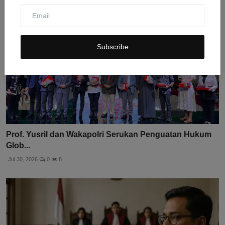
Subscribe
Prof. Yusril dan Wakapolri Serukan Penguatan Hukum
Glob...
Jul 30, 2026
0
8