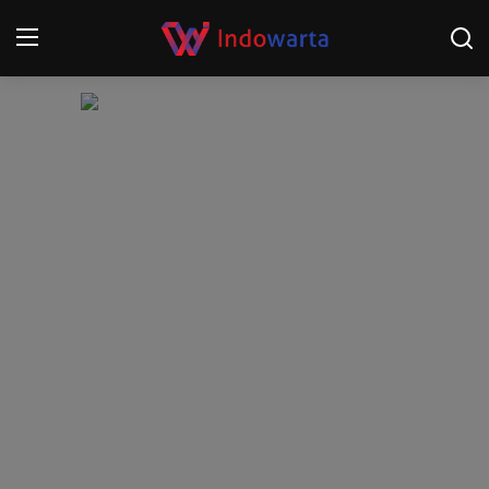
Login
Register
Home
Kompetisi Sepak Bola 2025/2026
Contact
About
Disclaimer
Peristiwa