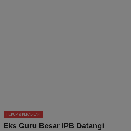
DMCA
Politik
Ekonomi
Internasional
Teknologi
Hiburan
Kesehatan
Otomotif
HUKUM & PERADILAN
Eks Guru Besar IPB Datangi