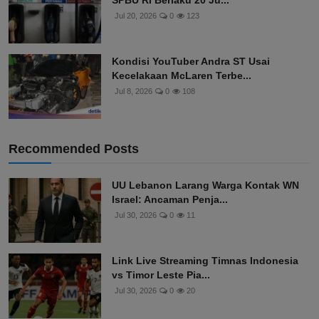
SPBU RI Berlaku 20 Ju...
Jul 20, 2026
0
123
Kondisi YouTuber Andra ST Usai
Kecelakaan McLaren Terbe...
Jul 8, 2026
0
108
Recommended Posts
UU Lebanon Larang Warga Kontak WN
Israel: Ancaman Penja...
Jul 30, 2026
0
11
Link Live Streaming Timnas Indonesia
vs Timor Leste Pia...
Jul 30, 2026
0
20