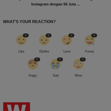
Instagram dengan 56 Juta ...
WHAT'S YOUR REACTION?
0
0
0
0
Like
Dislike
Love
Funny
0
0
0
Angry
Sad
Wow