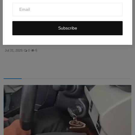
Subscribe
Serangan AS ke Pulau Qeshm Iran: Detik-detik Ledakan
Me...
Jul 31, 2026
0
6