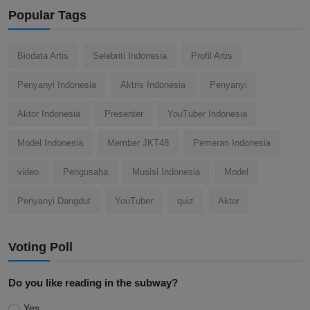
Popular Tags
Biodata Artis
Selebriti Indonesia
Profil Artis
Penyanyi Indonesia
Aktris Indonesia
Penyanyi
Aktor Indonesia
Presenter
YouTuber Indonesia
Model Indonesia
Member JKT48
Pemeran Indonesia
video
Pengusaha
Musisi Indonesia
Model
Penyanyi Dangdut
YouTuber
quiz
Aktor
Voting Poll
Do you like reading in the subway?
Yes