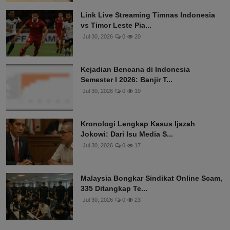
Link Live Streaming Timnas Indonesia
vs Timor Leste Pia...
Jul 30, 2026
0
20
Kejadian Bencana di Indonesia
Semester I 2026: Banjir T...
Jul 30, 2026
0
19
Kronologi Lengkap Kasus Ijazah
Jokowi: Dari Isu Media S...
Jul 30, 2026
0
17
Malaysia Bongkar Sindikat Online Scam,
335 Ditangkap Te...
Jul 30, 2026
0
23