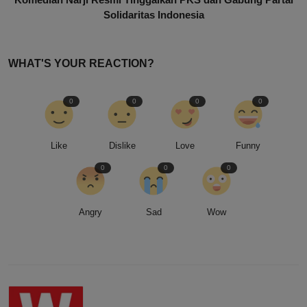
Solidaritas Indonesia
WHAT'S YOUR REACTION?
0
0
0
0
Like
Dislike
Love
Funny
0
0
0
Angry
Sad
Wow