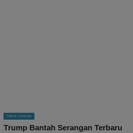
DMCA
Politik
Ekonomi
Internasional
Teknologi
Hiburan
Kesehatan
Otomotif
TIMUR TENGAH
Trump Bantah Serangan Terbaru