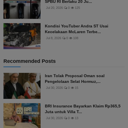
SPBU RI Berlaku 20 Ju...
Jul 20, 2026
0
125
Kondisi YouTuber Andra ST Usai
Kecelakaan McLaren Terbe...
Jul 8, 2026
0
108
Recommended Posts
Iran Tolak Proposal Oman soal
Pengelolaan Selat Hormuz,...
Jul 30, 2026
0
15
BRI Insurance Bayarkan Klaim Rp365,5
Juta untuk Villa T...
Jul 30, 2026
0
13