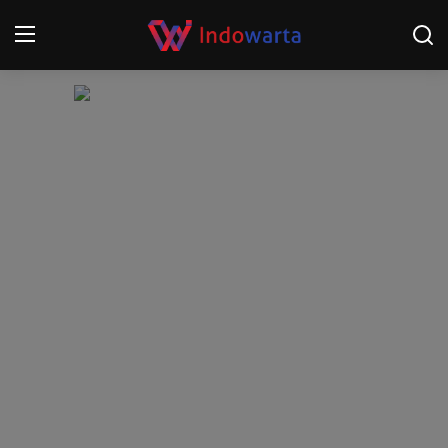
Login
Register
Home
Kompetisi Sepak Bola 2025/2026
Contact
About
Disclaimer
Peristiwa