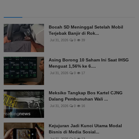
Bocah SD Meninggal Setelah Mobil
Terjebak Banjir di Rok...
Jul 31, 2026
0
39
Asing Borong 10 Saham Ini Saat IHSG
Menguat 1,56% ke 6....
Jul 31, 2026
0
17
Meksiko Tangkap Bos Kartel CJNG
Dalang Pembunuhan Wali ...
Jul 31, 2026
0
16
Kejujuran Jadi Kunci Utama Modal
Bisnis di Media Sosial...
Jul 31, 2026
0
13