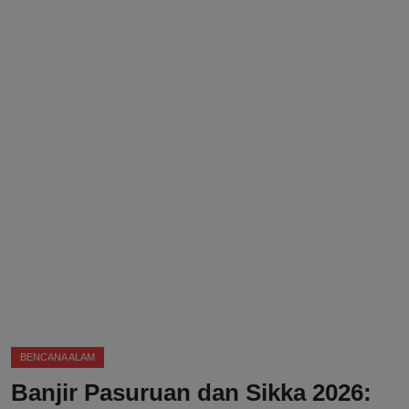
DMCA
Politik
Ekonomi
Internasional
Teknologi
Hiburan
Kesehatan
Otomotif
BENCANA ALAM
Banjir Pasuruan dan Sikka 2026: