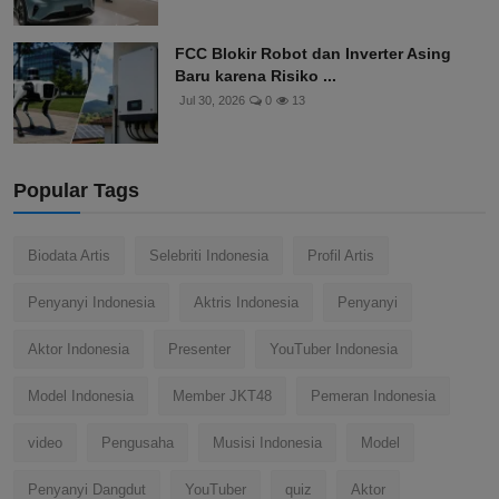
FCC Blokir Robot dan Inverter Asing
Baru karena Risiko ...
Jul 30, 2026
0
13
Popular Tags
Biodata Artis
Selebriti Indonesia
Profil Artis
Penyanyi Indonesia
Aktris Indonesia
Penyanyi
Aktor Indonesia
Presenter
YouTuber Indonesia
Model Indonesia
Member JKT48
Pemeran Indonesia
video
Pengusaha
Musisi Indonesia
Model
Penyanyi Dangdut
YouTuber
quiz
Aktor