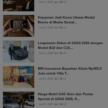
Jul 31, 2026
0
13
Kejujuran Jadi Kunci Utama Modal
Bisnis di Media Sosial...
Jul 31, 2026
0
13
Leapmotor Debut di GIIAS 2026 dengan
Model B10 dan C10,...
Jul 31, 2026
0
13
BRI Insurance Bayarkan Klaim Rp365,5
Juta untuk Villa T...
Jul 30, 2026
0
13
Harga Mobil GAC Aion dan Promo
Spesial di GIIAS 2026, K...
Jul 30, 2026
0
13