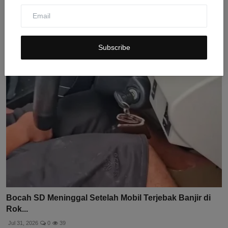
Longsor Salju di Broad Peak: Sepuluh Pendaki Hilang
dal...
Jul 31, 2026
0
4
Subscribe
Bocah SD Meninggal Setelah Mobil Terjebak Banjir di
Rok...
Jul 31, 2026
0
39