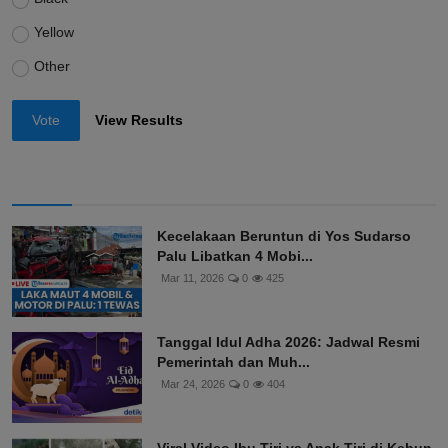
Yellow
Other
Vote
View Results
Kecelakaan Beruntun di Yos Sudarso
Palu Libatkan 4 Mobi...
Mar 11, 2026
0
425
Tanggal Idul Adha 2026: Jadwal Resmi
Pemerintah dan Muh...
Mar 24, 2026
0
404
Viral Video Ibu Tiri vs Anak Tiri di Kebun