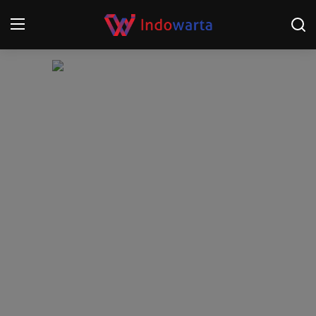
Login
Register
Home
Kompetisi Sepak Bola 2025/2026
Contact
About
Disclaimer
Peristiwa