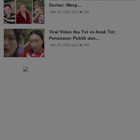
Durian: Wasp...
Mar 30, 2026
0
356
Viral Video Ibu Tiri vs Anak Tiri:
Penasaran Publik dan...
Mar 23, 2026
0
348