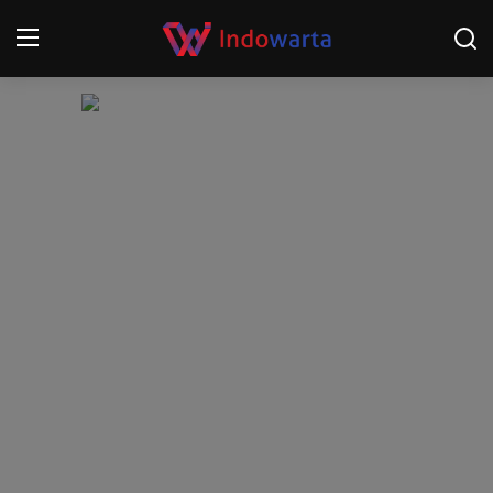
Login
Register
Home
Kompetisi Sepak Bola 2025/2026
Contact
About
Disclaimer
Peristiwa