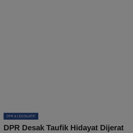
DMCA
Politik
Ekonomi
Internasional
Teknologi
Hiburan
Kesehatan
Otomotif
DPR & LEGISLATIF
DPR Desak Taufik Hidayat Dijerat