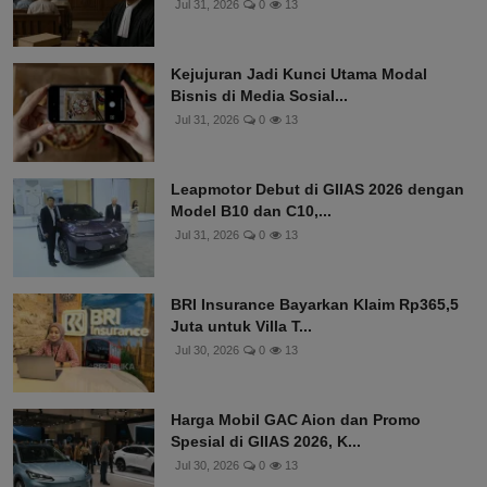
Jul 31, 2026
0
13
Kejujuran Jadi Kunci Utama Modal
Bisnis di Media Sosial...
Jul 31, 2026
0
13
Leapmotor Debut di GIIAS 2026 dengan
Model B10 dan C10,...
Jul 31, 2026
0
13
BRI Insurance Bayarkan Klaim Rp365,5
Juta untuk Villa T...
Jul 30, 2026
0
13
Harga Mobil GAC Aion dan Promo
Spesial di GIIAS 2026, K...
Jul 30, 2026
0
13