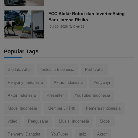
FCC Blokir Robot dan Inverter Asing
Baru karena Risiko ...
Jul 30, 2026
0
13
Popular Tags
Biodata Artis
Selebriti Indonesia
Profil Artis
Penyanyi Indonesia
Aktris Indonesia
Penyanyi
Aktor Indonesia
Presenter
YouTuber Indonesia
Model Indonesia
Member JKT48
Pemeran Indonesia
video
Pengusaha
Musisi Indonesia
Model
Penyanyi Dangdut
YouTuber
quiz
Aktor