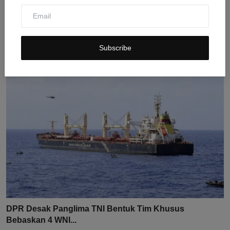
DPR Panggil Kemendiktisaintek Bahas Pendirian
Universit...
Jul 24, 2026
0
14
Subscribe
DPR Desak Panglima TNI Bentuk Tim Khusus
Bebaskan 4 WNI...