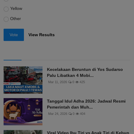
Yellow
Other
Vote
View Results
Kecelakaan Beruntun di Yos Sudarso
Palu Libatkan 4 Mobi...
Mar 11, 2026
0
425
Tanggal Idul Adha 2026: Jadwal Resmi
Pemerintah dan Muh...
Mar 24, 2026
0
404
Viral Video Ibu Tiri vs Anak Tiri di Kebun