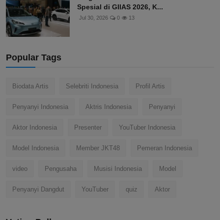
Spesial di GIIAS 2026, K...
Jul 30, 2026
0
13
Popular Tags
Biodata Artis
Selebriti Indonesia
Profil Artis
Penyanyi Indonesia
Aktris Indonesia
Penyanyi
Aktor Indonesia
Presenter
YouTuber Indonesia
Model Indonesia
Member JKT48
Pemeran Indonesia
video
Pengusaha
Musisi Indonesia
Model
Penyanyi Dangdut
YouTuber
quiz
Aktor