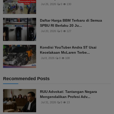
Jul 26, 2026
0
130
Daftar Harga BBM Terbaru di Semua
SPBU RI Berlaku 20 Ju...
Jul 20, 2026
0
127
Kondisi YouTuber Andra ST Usai
Kecelakaan McLaren Terbe...
Jul 8, 2026
0
108
Recommended Posts
RUU Advokat: Tantangan Negara
Mengendalikan Profesi Adv...
Jul 31, 2026
0
13