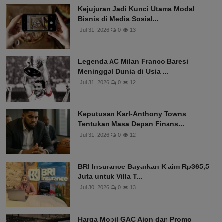
Kejujuran Jadi Kunci Utama Modal
Bisnis di Media Sosial...
Jul 31, 2026
0
13
Legenda AC Milan Franco Baresi
Meninggal Dunia di Usia ...
Jul 31, 2026
0
12
Keputusan Karl-Anthony Towns
Tentukan Masa Depan Finans...
Jul 31, 2026
0
12
BRI Insurance Bayarkan Klaim Rp365,5
Juta untuk Villa T...
Jul 30, 2026
0
13
Harga Mobil GAC Aion dan Promo