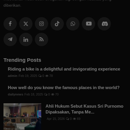
diberikan.
Trending Posts
Riding a bike is a delightful and invigorating experience
admin
Feb 19, 2025
0
78
How well do you know the famous places in the world?
dailynews
Feb 18, 2025
0
70
Ahli Hukum Sebut Kasus Sri Purnomo
Dipaksakan, Tanpa Me...
Apr 15, 2026
0
69