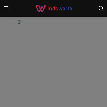
Login
Register
Home
Kompetisi Sepak Bola 2025/2026
Contact
About
Disclaimer
Peristiwa