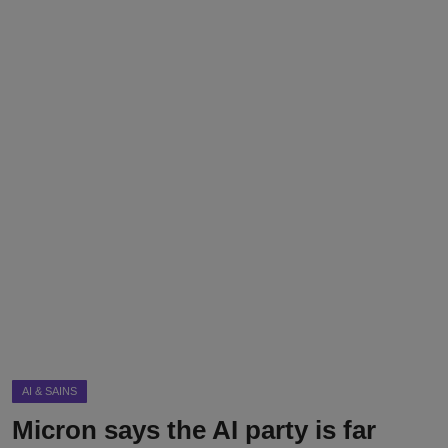
DMCA
Politik
Ekonomi
Internasional
Teknologi
Hiburan
Kesehatan
Otomotif
AI & SAINS
Micron says the AI party is far