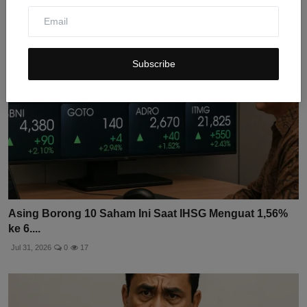
Subscribe
Asing Borong 10 Saham Ini Saat IHSG Menguat 1,56%
ke 6....
Jul 31, 2026
0
17