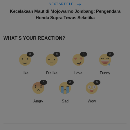
NEXT ARTICLE
Kecelakaan Maut di Mojowarno Jombang: Pengendara
Honda Supra Tewas Seketika
WHAT'S YOUR REACTION?
0
0
0
0
Like
Dislike
Love
Funny
0
0
0
Angry
Sad
Wow