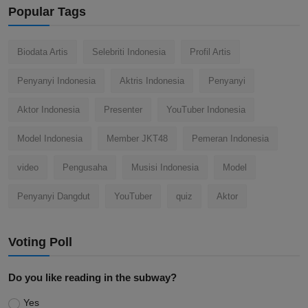
Popular Tags
Biodata Artis
Selebriti Indonesia
Profil Artis
Penyanyi Indonesia
Aktris Indonesia
Penyanyi
Aktor Indonesia
Presenter
YouTuber Indonesia
Model Indonesia
Member JKT48
Pemeran Indonesia
video
Pengusaha
Musisi Indonesia
Model
Penyanyi Dangdut
YouTuber
quiz
Aktor
Voting Poll
Do you like reading in the subway?
Yes