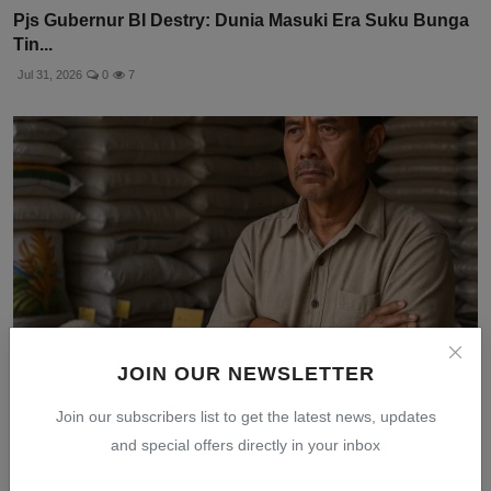
Pjs Gubernur BI Destry: Dunia Masuki Era Suku Bunga
Tin...
Jul 31, 2026
0
7
JOIN OUR NEWSLETTER
Join our subscribers list to get the latest news, updates
Beras Fortifikasi Dijual Rp42 Ribu per Kg, Mentan
and special offers directly in your inbox
Sebut...
Jul 31, 2026
0
9