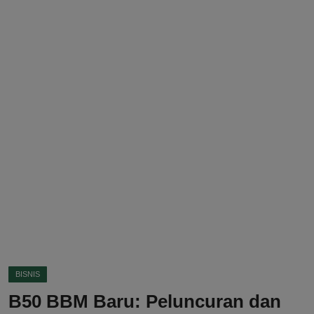
DMCA
Politik
Ekonomi
Internasional
Teknologi
Hiburan
Kesehatan
Otomotif
BISNIS
B50 BBM Baru: Peluncuran dan