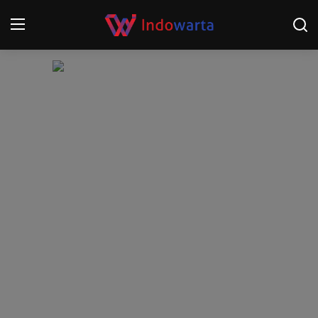
Login
Register
Home
Kompetisi Sepak Bola 2025/2026
Contact
About
Disclaimer
Peristiwa