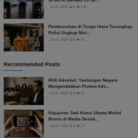
SPBU RI Berlaku 20 Ju...
Jul 20, 2026
0
128
Pembunuhan di Toraja Utara Terungkap:
Polisi Ungkap Mot...
Jul 20, 2026
0
61
Recommended Posts
RUU Advokat: Tantangan Negara
Mengendalikan Profesi Adv...
Jul 31, 2026
0
13
Kejujuran Jadi Kunci Utama Modal
Bisnis di Media Sosial...
Jul 31, 2026
0
13