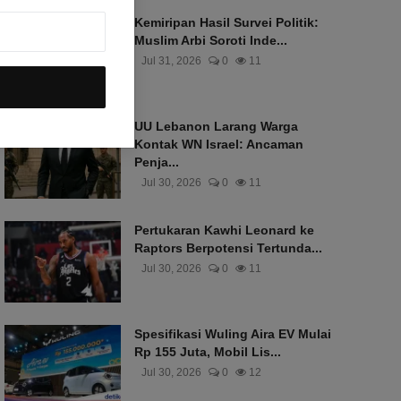
Kemiripan Hasil Survei Politik:
Muslim Arbi Soroti Inde...
Jul 31, 2026
0
11
UU Lebanon Larang Warga
Kontak WN Israel: Ancaman
Penja...
Jul 30, 2026
0
11
Pertukaran Kawhi Leonard ke
Raptors Berpotensi Tertunda...
Jul 30, 2026
0
11
Spesifikasi Wuling Aira EV Mulai
Rp 155 Juta, Mobil Lis...
Jul 30, 2026
0
12