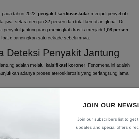
) pada tahun 2022,
penyakit kardiovaskular
menjadi penyebab
 jiwa, setara dengan 32 persen dari total kematian global. Di
si penyakit jantung yang meningkat drastis menjadi
1,08 persen
ali lipat dibandingkan satu dekade sebelumnya.
la Deteksi Penyakit Jantung
 jantung adalah melalui
kalsifikasi koroner
. Fenomena ini adalah
nunjukkan adanya proses aterosklerosis yang berlangsung lama
s, melainkan
indikator biologis nyata
yang mencerminkan kondisi
alsifikasi, semakin besar kemungkinan terdapat plak
JOIN OUR NEWS
tung serius.
Join our subscribers list to get 
nuaan.
updates and special offers direct
es, dan kadar kolesterol tinggi.