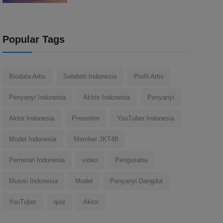
Popular Tags
Biodata Artis
Selebriti Indonesia
Profil Artis
Penyanyi Indonesia
Aktris Indonesia
Penyanyi
Aktor Indonesia
Presenter
YouTuber Indonesia
Model Indonesia
Member JKT48
Pemeran Indonesia
video
Pengusaha
Musisi Indonesia
Model
Penyanyi Dangdut
YouTuber
quiz
Aktor