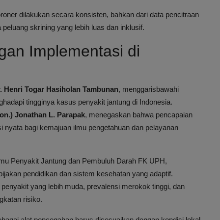
roner dilakukan secara konsisten, bahkan dari data pencitraan
eluang skrining yang lebih luas dan inklusif.
gan Implementasi di
. Henri Togar Hasiholan Tambunan
, menggarisbawahi
hadapi tingginya kasus penyakit jantung di Indonesia.
Hon.) Jonathan L. Parapak
, menegaskan bahwa pencapaian
i nyata bagi kemajuan ilmu pengetahuan dan pelayanan
Ilmu Penyakit Jantung dan Pembuluh Darah FK UPH,
jakan pendidikan dan sistem kesehatan yang adaptif.
 penyakit yang lebih muda, prevalensi merokok tinggi, dan
katan risiko.
sebagai alat pencegahan harus disesuaikan dengan kondisi lokal