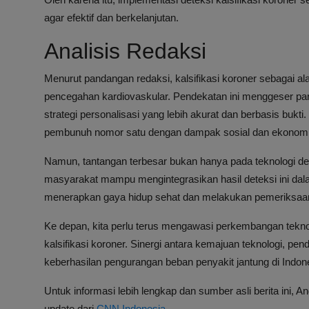
agar efektif dan berkelanjutan.
Analisis Redaksi
Menurut pandangan redaksi, kalsifikasi koroner sebagai al
pencegahan kardiovaskular. Pendekatan ini menggeser para
strategi personalisasi yang lebih akurat dan berbasis bukt
pembunuh nomor satu dengan dampak sosial dan ekonomi
Namun, tantangan terbesar bukan hanya pada teknologi d
masyarakat mampu mengintegrasikan hasil deteksi ini dala
menerapkan gaya hidup sehat dan melakukan pemeriksaan rut
Ke depan, kita perlu terus mengawasi perkembangan tekno
kalsifikasi koroner. Sinergi antara kemajuan teknologi, pe
keberhasilan pengurangan beban penyakit jantung di Indon
Untuk informasi lebih lengkap dan sumber asli berita ini,
update dari
CNN Indonesia
.