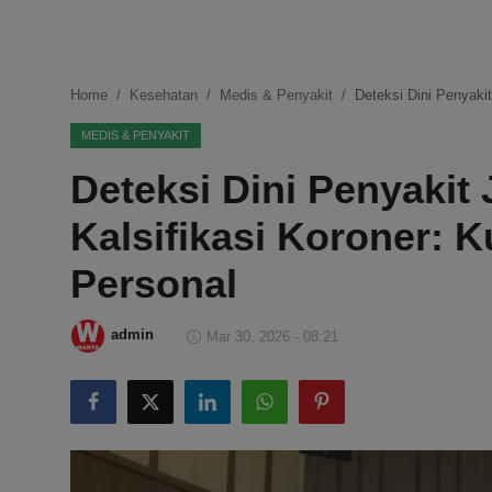
DMCA
Politik
Home
Kesehatan
Medis & Penyakit
Deteksi Dini Penyaki
Ekonomi
MEDIS & PENYAKIT
Deteksi Dini Penyakit
Internasional
Kalsifikasi Koroner: 
Teknologi
Personal
Hiburan
admin
Mar 30, 2026 - 08:21
Kesehatan
Otomotif