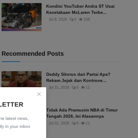
Kondisi YouTuber Andra ST Usai
Kecelakaan McLaren Terbe...
Jul 8, 2026
0
108
Recommended Posts
Deddy Sitorus dari Partai Apa?
Rekam Jejak dan Kontrove...
Jul 31, 2026
0
11
LETTER
Tidak Ada Pramusim NBA di Timur
Tengah 2026, Ini Alasannya
the latest news,
Jul 31, 2026
0
11
ly in your inbox