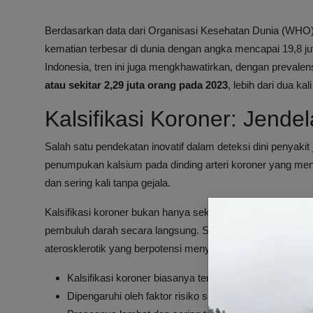
Berdasarkan data dari Organisasi Kesehatan Dunia (WHO
kematian terbesar di dunia dengan angka mencapai 19,8 juta
Indonesia, tren ini juga mengkhawatirkan, dengan prevalen
atau sekitar 2,29 juta orang pada 2023
, lebih dari dua k
Kalsifikasi Koroner: Jende
Salah satu pendekatan inovatif dalam deteksi dini penyakit
penumpukan kalsium pada dinding arteri koroner yang me
dan sering kali tanpa gejala.
Kalsifikasi koroner bukan hanya sekedar temuan radiologi
pembuluh darah secara langsung. Semakin tinggi tingkat k
aterosklerotik yang berpotensi menyebabkan gangguan jan
Kalsifikasi koroner biasanya terjadi seiring proses pe
Dipengaruhi oleh faktor risiko seperti hipertensi, diabet