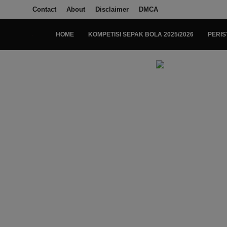
Contact
About
Disclaimer
DMCA
HOME
KOMPETISI SEPAK BOLA 2025/2026
PERIS
Login
Register
Home
Kompetisi Sepak Bola 2025/2026
Contact
About
Disclaimer
Peristiwa