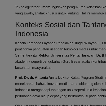
Teknologi terbaru memungkinkan pengukuran kalsifikasi ko
yang awalnya tidak khusus untuk jantung. Hal ini membuka p
Konteks Sosial dan Tantan
Indonesia
Kepala Lembaga Layanan Pendidikan Tinggi Wilayah III,
Dr
pentingnya penguatan riset dan teknologi medis untuk meng
Sementara itu,
Rektor Universitas Pelita Harapan, Dr. (
akademik seperti pengukuhan Guru Besar adalah kontribus
kesehatan masyarakat.
Prof. Dr. dr. Antonia Anna Lukito
, Ketua Program Studi 
menekankan bahwa inovasi medis harus didukung oleh kebi
Indonesia menghadapi tantangan unik seperti usia kejadian
perubahan gaya hidup cepat yang berkontribusi pada pening
Oleh karena itu, implementasi deteksi kalsifikasi koroner 