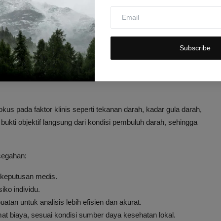
ulit dideteksi tanpa pemeriksaan khusus.
at melakukan
stratifikasi risiko penyakit jantung
secara lebih
ih tepat sasaran, menghindarkan tindakan berlebihan atau
Subscribe
am Pencegahan Penyakit
okus pada faktor klinis seperti tekanan darah, kadar gula darah,
 bukti objektif langsung dari kondisi pembuluh darah, sehingga
cegahan:
 keputusan medis.
iko individu.
tan untuk analisis lebih efisien dan akurat.
mat biaya, sesuai kondisi sumber daya kesehatan lokal.