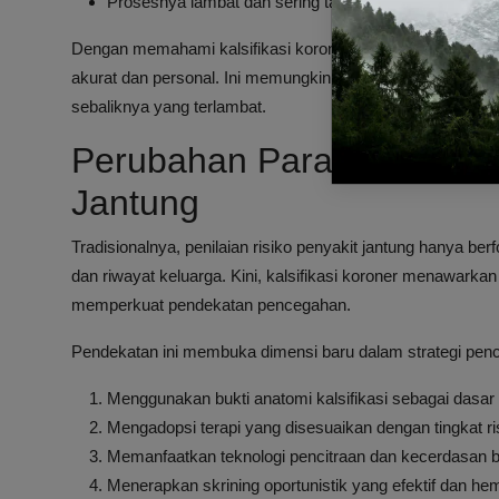
Prosesnya lambat dan sering tanpa gejala, sehingga s
Dengan memahami kalsifikasi koroner, tenaga medis dap
akurat dan personal. Ini memungkinkan intervensi yang leb
sebaliknya yang terlambat.
Perubahan Paradigma dal
Jantung
Tradisionalnya, penilaian risiko penyakit jantung hanya berf
dan riwayat keluarga. Kini, kalsifikasi koroner menawarkan
memperkuat pendekatan pencegahan.
Pendekatan ini membuka dimensi baru dalam strategi pen
Menggunakan bukti anatomi kalsifikasi sebagai dasar
Mengadopsi terapi yang disesuaikan dengan tingkat ris
Memanfaatkan teknologi pencitraan dan kecerdasan bua
Menerapkan skrining oportunistik yang efektif dan he