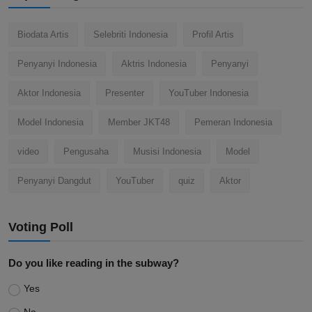
Biodata Artis
Selebriti Indonesia
Profil Artis
Penyanyi Indonesia
Aktris Indonesia
Penyanyi
Aktor Indonesia
Presenter
YouTuber Indonesia
Model Indonesia
Member JKT48
Pemeran Indonesia
video
Pengusaha
Musisi Indonesia
Model
Penyanyi Dangdut
YouTuber
quiz
Aktor
Voting Poll
Do you like reading in the subway?
Yes