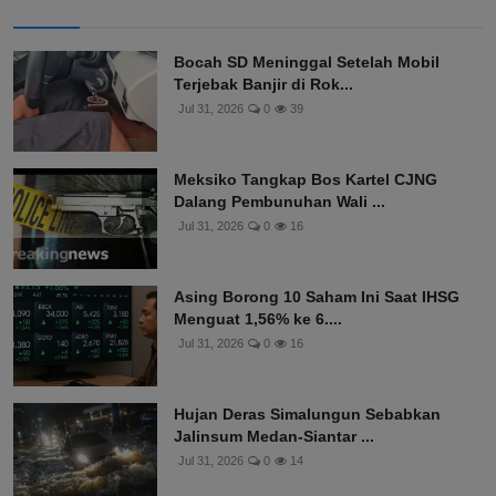
Bocah SD Meninggal Setelah Mobil
Terjebak Banjir di Rok...
Jul 31, 2026
0
39
Meksiko Tangkap Bos Kartel CJNG
Dalang Pembunuhan Wali ...
Jul 31, 2026
0
16
Asing Borong 10 Saham Ini Saat IHSG
Menguat 1,56% ke 6....
Jul 31, 2026
0
16
Hujan Deras Simalungun Sebabkan
Jalinsum Medan-Siantar ...
Jul 31, 2026
0
14