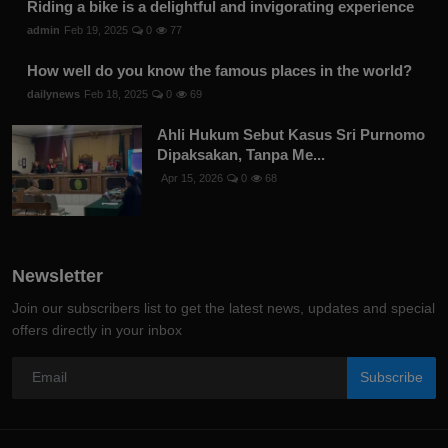
Riding a bike is a delightful and invigorating experience
admin
Feb 19, 2025
0
77
How well do you know the famous places in the world?
dailynews
Feb 18, 2025
0
69
Ahli Hukum Sebut Kasus Sri Purnomo
Dipaksakan, Tanpa Me...
Apr 15, 2026
0
68
Newsletter
Join our subscribers list to get the latest news, updates and special
offers directly in your inbox
Subscribe