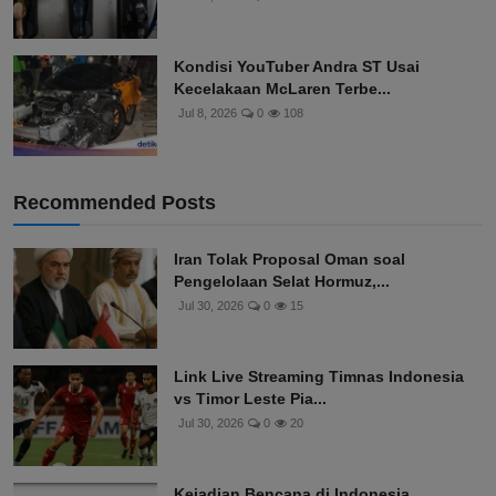
Kondisi YouTuber Andra ST Usai
Kecelakaan McLaren Terbe...
Jul 8, 2026
0
108
Recommended Posts
Iran Tolak Proposal Oman soal
Pengelolaan Selat Hormuz,...
Jul 30, 2026
0
15
Link Live Streaming Timnas Indonesia
vs Timor Leste Pia...
Jul 30, 2026
0
20
Kejadian Bencana di Indonesia