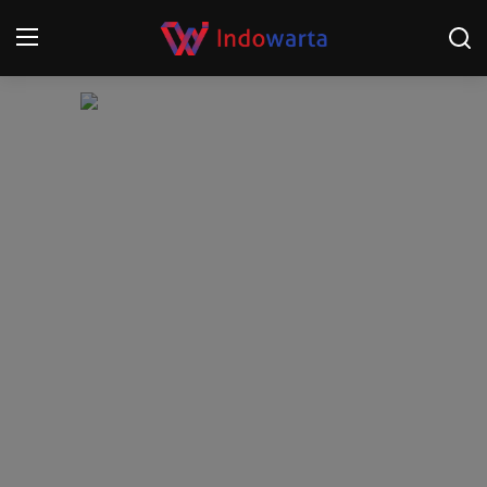
Login
Register
Home
Kompetisi Sepak Bola 2025/2026
Contact
About
Disclaimer
Peristiwa