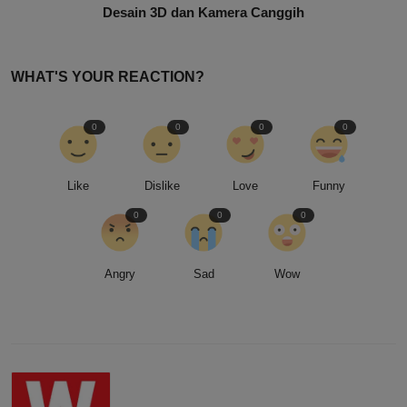
Desain 3D dan Kamera Canggih
WHAT'S YOUR REACTION?
0
0
0
0
Like
Dislike
Love
Funny
0
0
0
Angry
Sad
Wow