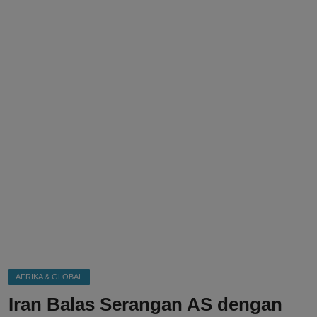
DMCA
Politik
Ekonomi
Internasional
Teknologi
Hiburan
Kesehatan
Otomotif
AFRIKA & GLOBAL
Iran Balas Serangan AS dengan