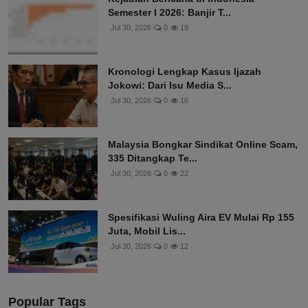
Semester I 2026: Banjir T...
Jul 30, 2026
0
19
Kronologi Lengkap Kasus Ijazah
Jokowi: Dari Isu Media S...
Jul 30, 2026
0
16
Malaysia Bongkar Sindikat Online Scam,
335 Ditangkap Te...
Jul 30, 2026
0
22
Spesifikasi Wuling Aira EV Mulai Rp 155
Juta, Mobil Lis...
Jul 30, 2026
0
12
Popular Tags