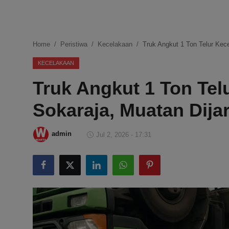
DMCA
Politik
Home
Peristiwa
Kecelakaan
Truk Angkut 1 Ton Telur Kec
Ekonomi
KECELAKAAN
Truk Angkut 1 Ton Tel
Internasional
Sokaraja, Muatan Dija
Teknologi
Hiburan
admin
Jul 2, 2026 - 17:31
Kesehatan
Otomotif