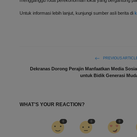
mengganggu roda perekonomian lokal yang bergantung pa
Untuk informasi lebih lanjut, kunjungi sumber asli berita di
PREVIOUS ARTICL
Dekranas Dorong Perajin Manfaatkan Media Sosia
untuk Bidik Generasi Mud
WHAT'S YOUR REACTION?
0
0
0