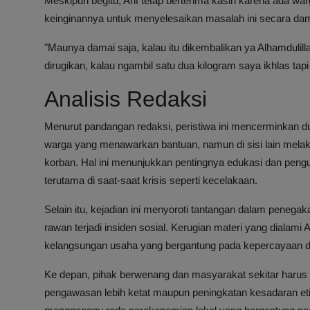
Meskipun begitu, Arif tetap berterima kasih karena ada 
keinginannya untuk menyelesaikan masalah ini secara dam
"Maunya damai saja, kalau itu dikembalikan ya Alhamdulilla
dirugikan, kalau ngambil satu dua kilogram saya ikhlas tapi 
Analisis Redaksi
Menurut pandangan redaksi, peristiwa ini mencerminkan dua
warga yang menawarkan bantuan, namun di sisi lain mela
korban. Hal ini menunjukkan pentingnya edukasi dan penguat
terutama di saat-saat krisis seperti kecelakaan.
Selain itu, kejadian ini menyoroti tantangan dalam penega
rawan terjadi insiden sosial. Kerugian materi yang dialami
kelangsungan usaha yang bergantung pada kepercayaan da
Ke depan, pihak berwenang dan masyarakat sekitar harus 
pengawasan lebih ketat maupun peningkatan kesadaran etika