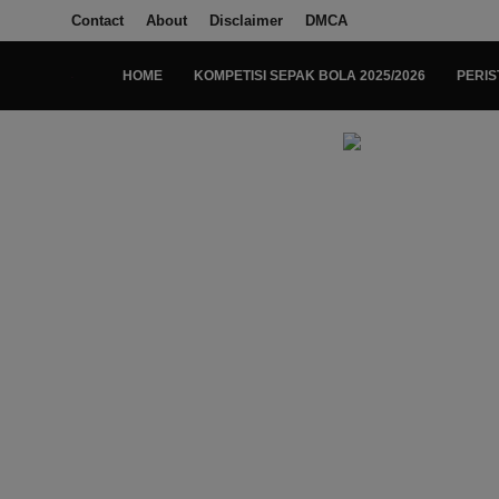
Contact
About
Disclaimer
DMCA
HOME
KOMPETISI SEPAK BOLA 2025/2026
PERIS
Login
Register
Home
Kompetisi Sepak Bola 2025/2026
Contact
About
Disclaimer
Peristiwa