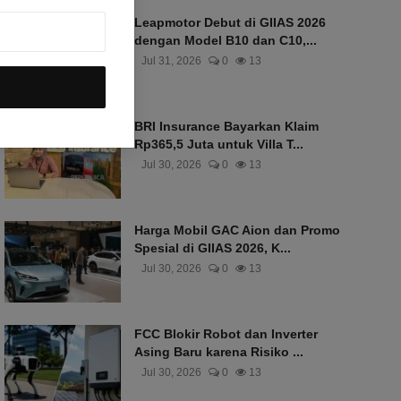
Leapmotor Debut di GIIAS 2026
dengan Model B10 dan C10,...
Jul 31, 2026
0
13
BRI Insurance Bayarkan Klaim
Rp365,5 Juta untuk Villa T...
Jul 30, 2026
0
13
Harga Mobil GAC Aion dan Promo
Spesial di GIIAS 2026, K...
Jul 30, 2026
0
13
FCC Blokir Robot dan Inverter
Asing Baru karena Risiko ...
Jul 30, 2026
0
13