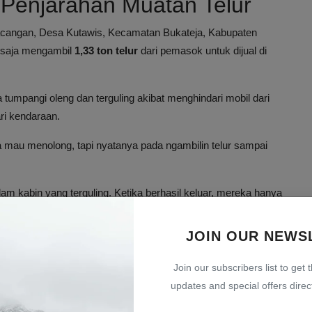
 Penjarahan Muatan Telur
Kacangan, Desa Kutawis, Kecamatan Bukateja, Kabupaten
u saja mengambil
1,33 ton telur
dari pemasok untuk dijual di
 tumpangi oleng dan terguling akibat menghindari mobil dari
ri kendaraan.
a mau menolong, tapi nyatanya pada ngambilin telur sampai
am kabin yang terguling. Ketika berhasil keluar, mereka hanya
n hingga habis.
JOIN OUR NEWS
an Arif kepada Warga
Join our subscribers list to get 
juta
yang merupakan modalnya. Ia mengungkapkan bahwa
updates and special offers direct
ikit telur, namun dalam kejadian ini ada yang mengambil