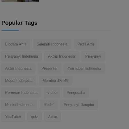
Popular Tags
Biodata Artis
Selebriti Indonesia
Profil Artis
Penyanyi Indonesia
Aktris Indonesia
Penyanyi
Aktor Indonesia
Presenter
YouTuber Indonesia
Model Indonesia
Member JKT48
Pemeran Indonesia
video
Pengusaha
Musisi Indonesia
Model
Penyanyi Dangdut
YouTuber
quiz
Aktor