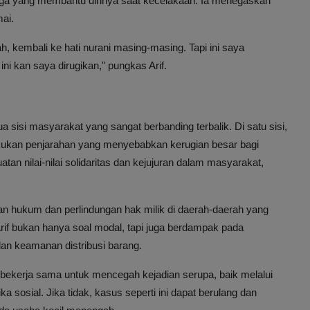
warga yang membantu dirinya saat kecelakaan. Ia menegaskan
ai.
h, kembali ke hati nurani masing-masing. Tapi ini saya
ini kan saya dirugikan," pungkas Arif.
 sisi masyarakat yang sangat berbanding terbalik. Di satu sisi,
kukan penjarahan yang menyebabkan kerugian besar bagi
an nilai-nilai solidaritas dan kejujuran dalam masyarakat,
kan hukum dan perlindungan hak milik di daerah-daerah yang
 Arif bukan hanya soal modal, tapi juga berdampak pada
n keamanan distribusi barang.
bekerja sama untuk mencegah kejadian serupa, baik melalui
 sosial. Jika tidak, kasus seperti ini dapat berulang dan