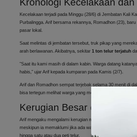
Kronologi Kecelakaan dan
Kecelakaan terjadi pada Minggu (28/6) di Jembatan Kali 
Purbalingga. Arif bersama rekannya, Romadhon (23), bar
pasar lokal.
Saat melintas di jembatan tersebut, truk pikap yang mereka
arah berlawanan. Akibatnya, sekitar
1 ton telur terjatuh
da
"Saat itu kami masih di dalam kabin. Warga datang katany
habis," ujar Arif kepada kumparan pada Kamis (2/7).
Arif dan Romadhon sempat terjebak selama 30 menit di dal
bisa tertegun melihat warga yang mengambil telur tanpa izi
Kerugian Besar dan Harap
Arif mengaku mengalami kerugian materi mencapai
Rp 26 
meskipun ia memaklumi jika ada warga yang mengambil sed
hingga satu atau dua peti telur.