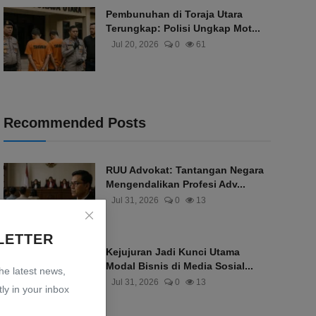
Pembunuhan di Toraja Utara
Terungkap: Polisi Ungkap Mot...
Jul 20, 2026
0
61
Recommended Posts
RUU Advokat: Tantangan Negara
Mengendalikan Profesi Adv...
Jul 31, 2026
0
13
LETTER
Kejujuran Jadi Kunci Utama
Modal Bisnis di Media Sosial...
the latest news,
Jul 31, 2026
0
13
ly in your inbox