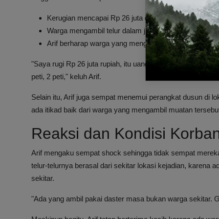
Kerugian mencapai Rp 26 juta dari modal telur yang hi
Warga mengambil telur dalam jumlah besar, bukan ha
Arif berharap warga yang mengambil barang tersebu
"Saya rugi Rp 26 juta rupiah, itu uang modal saya. Kalau n
peti, 2 peti," keluh Arif.
Selain itu, Arif juga sempat menemui perangkat dusun di
ada itikad baik dari warga yang mengambil muatan tersebu
Reaksi dan Kondisi Korba
Arif mengaku sempat shock sehingga tidak sempat mereka
telur-telurnya berasal dari sekitar lokasi kejadian, kare
sekitar.
"Ada yang ambil pakai daster masa bukan warga sekitar. G