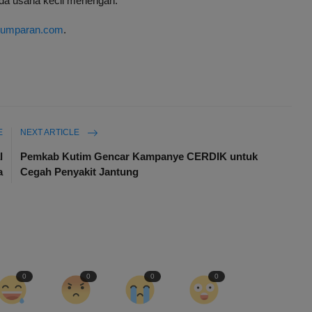
da usaha kecil menengah.
kumparan.com
.
E
NEXT ARTICLE
l
Pemkab Kutim Gencar Kampanye CERDIK untuk
a
Cegah Penyakit Jantung
0
0
0
0