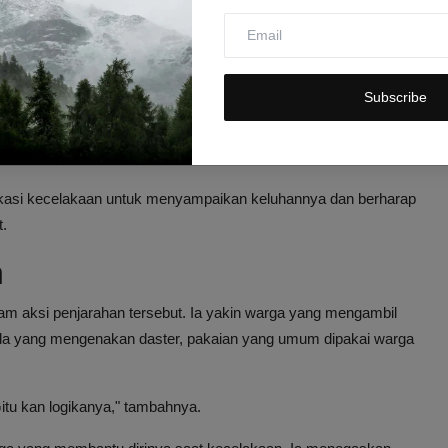
lang
nya satu atau dua kilogram
t mengembalikannya
Subscribe
gambilnya 1 atau 2 kilogram nggak papa, tapi ada yang ambil 1
 lokasi kecelakaan untuk menyampaikan keluhannya dan berharap
t.
n
m aksi penjarahan tersebut. Ia yakin warga yang mengambil
na ada yang mengenakan daster, pakaian yang umum dipakai warga
itu kan logikanya," tambahnya.