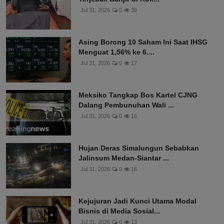
Jul 31, 2026
0
39
Asing Borong 10 Saham Ini Saat IHSG
Menguat 1,56% ke 6....
Jul 31, 2026
0
17
Meksiko Tangkap Bos Kartel CJNG
Dalang Pembunuhan Wali ...
Jul 31, 2026
0
16
Hujan Deras Simalungun Sebabkan
Jalinsum Medan-Siantar ...
Jul 31, 2026
0
16
Kejujuran Jadi Kunci Utama Modal
Bisnis di Media Sosial...
Jul 31, 2026
0
13