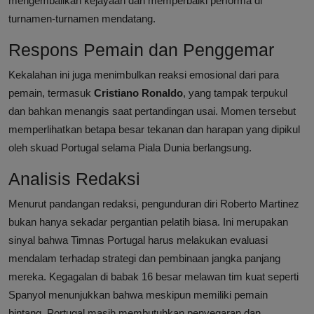
mengembalikan kejayaan dan memperbaiki performa di
turnamen-turnamen mendatang.
Respons Pemain dan Penggemar
Kekalahan ini juga menimbulkan reaksi emosional dari para
pemain, termasuk
Cristiano Ronaldo
, yang tampak terpukul
dan bahkan menangis saat pertandingan usai. Momen tersebut
memperlihatkan betapa besar tekanan dan harapan yang dipikul
oleh skuad Portugal selama Piala Dunia berlangsung.
Analisis Redaksi
Menurut pandangan redaksi, pengunduran diri Roberto Martinez
bukan hanya sekadar pergantian pelatih biasa. Ini merupakan
sinyal bahwa Timnas Portugal harus melakukan evaluasi
mendalam terhadap strategi dan pembinaan jangka panjang
mereka. Kegagalan di babak 16 besar melawan tim kuat seperti
Spanyol menunjukkan bahwa meskipun memiliki pemain
bintang, Portugal masih membutuhkan penyegaran dan