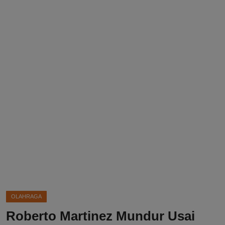
DMCA
Politik
Ekonomi
Internasional
Teknologi
Hiburan
Kesehatan
Otomotif
OLAHRAGA
Roberto Martinez Mundur Usai