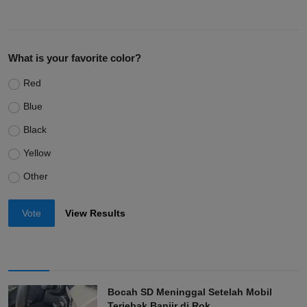
What is your favorite color?
Red
Blue
Black
Yellow
Other
Vote
View Results
Bocah SD Meninggal Setelah Mobil
Terjebak Banjir di Rok...