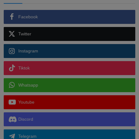
Facebook
Twitter
Instagram
Tiktok
Whatsapp
Youtube
Discord
Telegram