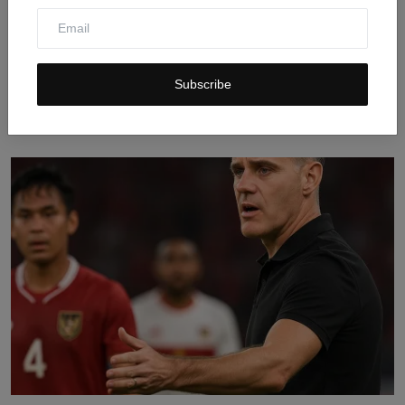
Link Live Streaming VISION+ Timnas Indonesia vs
Subscribe
Timor L...
Jul 31, 2026
0
6