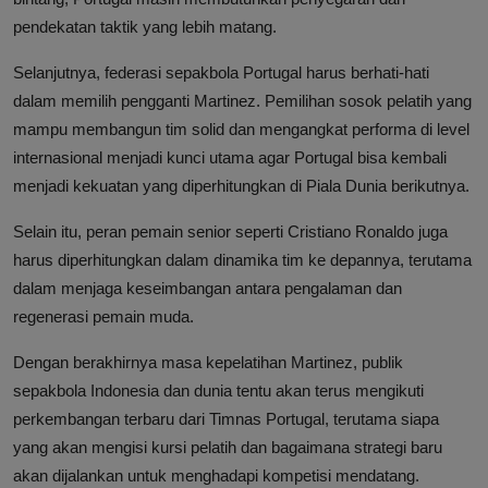
pendekatan taktik yang lebih matang.
Selanjutnya, federasi sepakbola Portugal harus berhati-hati
dalam memilih pengganti Martinez. Pemilihan sosok pelatih yang
mampu membangun tim solid dan mengangkat performa di level
internasional menjadi kunci utama agar Portugal bisa kembali
menjadi kekuatan yang diperhitungkan di Piala Dunia berikutnya.
Selain itu, peran pemain senior seperti Cristiano Ronaldo juga
harus diperhitungkan dalam dinamika tim ke depannya, terutama
dalam menjaga keseimbangan antara pengalaman dan
regenerasi pemain muda.
Dengan berakhirnya masa kepelatihan Martinez, publik
sepakbola Indonesia dan dunia tentu akan terus mengikuti
perkembangan terbaru dari Timnas Portugal, terutama siapa
yang akan mengisi kursi pelatih dan bagaimana strategi baru
akan dijalankan untuk menghadapi kompetisi mendatang.