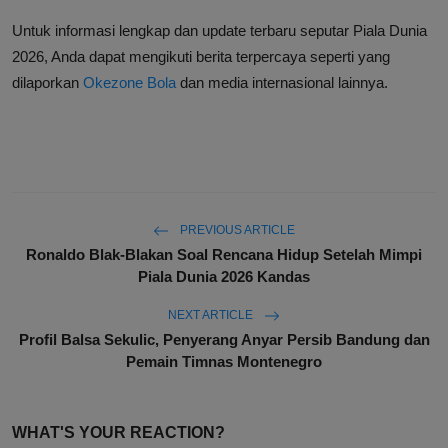
Untuk informasi lengkap dan update terbaru seputar Piala Dunia
2026, Anda dapat mengikuti berita terpercaya seperti yang
dilaporkan
Okezone Bola
dan media internasional lainnya.
PREVIOUS ARTICLE
Ronaldo Blak-Blakan Soal Rencana Hidup Setelah Mimpi
Piala Dunia 2026 Kandas
NEXT ARTICLE
Profil Balsa Sekulic, Penyerang Anyar Persib Bandung dan
Pemain Timnas Montenegro
WHAT'S YOUR REACTION?