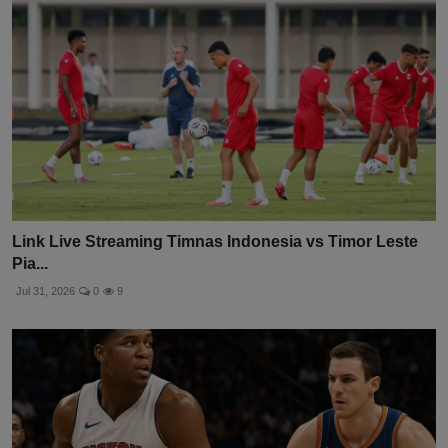
Link Live Streaming Timnas Indonesia vs Timor Leste
Pia...
Jul 31, 2026
0
9