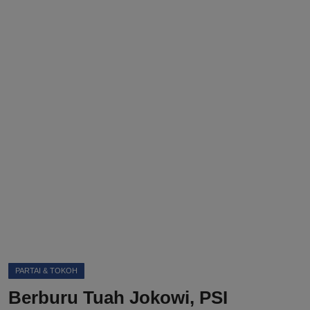
DMCA
Politik
Ekonomi
Internasional
Teknologi
Hiburan
Kesehatan
Otomotif
PARTAI & TOKOH
Berburu Tuah Jokowi, PSI