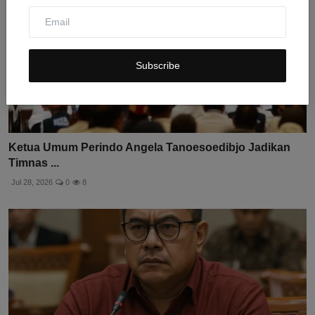
Subscribe
Ketua Umum Perindo Angela Tanoesoedibjo Jadikan
Timnas ...
Jul 28, 2026
0
8