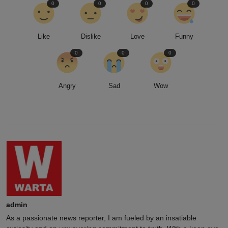
0
0
0
0
Like
Dislike
Love
Funny
0
0
0
Angry
Sad
Wow
admin
As a passionate news reporter, I am fueled by an insatiable