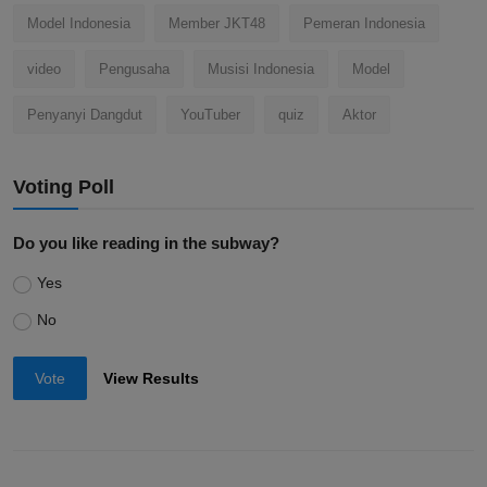
Model Indonesia
Member JKT48
Pemeran Indonesia
video
Pengusaha
Musisi Indonesia
Model
Penyanyi Dangdut
YouTuber
quiz
Aktor
Voting Poll
Do you like reading in the subway?
Yes
No
Vote
View Results