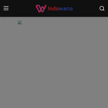
Login
Register
Home
Kompetisi Sepak Bola 2025/2026
Contact
About
Disclaimer
Peristiwa