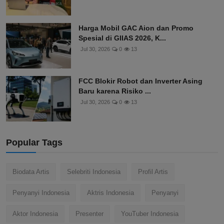
Harga Mobil GAC Aion dan Promo
Spesial di GIIAS 2026, K...
Jul 30, 2026
0
13
FCC Blokir Robot dan Inverter Asing
Baru karena Risiko ...
Jul 30, 2026
0
13
Popular Tags
Biodata Artis
Selebriti Indonesia
Profil Artis
Penyanyi Indonesia
Aktris Indonesia
Penyanyi
Aktor Indonesia
Presenter
YouTuber Indonesia