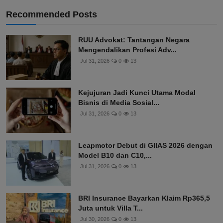
Recommended Posts
RUU Advokat: Tantangan Negara
Mengendalikan Profesi Adv...
Jul 31, 2026
0
13
Kejujuran Jadi Kunci Utama Modal
Bisnis di Media Sosial...
Jul 31, 2026
0
13
Leapmotor Debut di GIIAS 2026 dengan
Model B10 dan C10,...
Jul 31, 2026
0
13
BRI Insurance Bayarkan Klaim Rp365,5
Juta untuk Villa T...
Jul 30, 2026
0
13