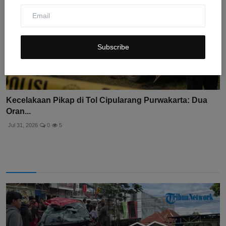
Subscribe
Kecelakaan Pikap di Tol Cipularang Purwakarta: Dua
Oran...
Jul 31, 2026
0
5