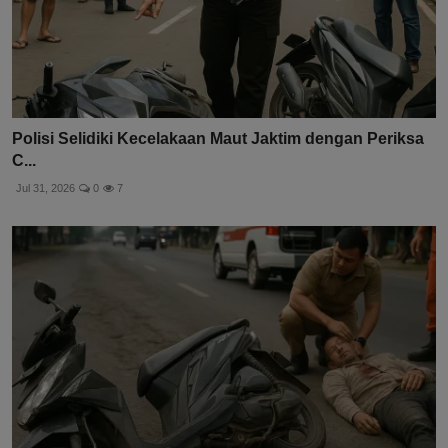
Polisi Selidiki Kecelakaan Maut Jaktim dengan Periksa
C...
Jul 31, 2026
0
7