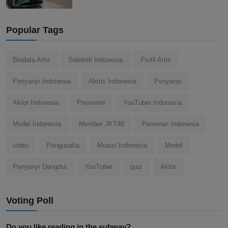
Popular Tags
Biodata Artis
Selebriti Indonesia
Profil Artis
Penyanyi Indonesia
Aktris Indonesia
Penyanyi
Aktor Indonesia
Presenter
YouTuber Indonesia
Model Indonesia
Member JKT48
Pemeran Indonesia
video
Pengusaha
Musisi Indonesia
Model
Penyanyi Dangdut
YouTuber
quiz
Aktor
Voting Poll
Do you like reading in the subway?