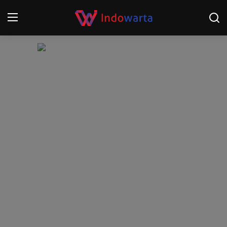
Login
Register
Home
Kompetisi Sepak Bola 2025/2026
Contact
About
Disclaimer
Peristiwa