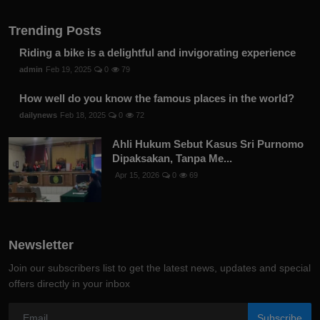
Trending Posts
Riding a bike is a delightful and invigorating experience
admin
Feb 19, 2025
0
79
How well do you know the famous places in the world?
dailynews
Feb 18, 2025
0
72
Ahli Hukum Sebut Kasus Sri Purnomo
Dipaksakan, Tanpa Me...
Apr 15, 2026
0
69
Newsletter
Join our subscribers list to get the latest news, updates and special
offers directly in your inbox
Subscribe