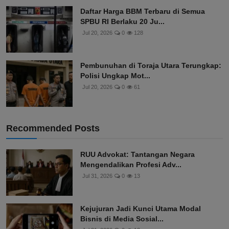
Daftar Harga BBM Terbaru di Semua
SPBU RI Berlaku 20 Ju...
Jul 20, 2026
0
128
Pembunuhan di Toraja Utara Terungkap:
Polisi Ungkap Mot...
Jul 20, 2026
0
61
Recommended Posts
RUU Advokat: Tantangan Negara
Mengendalikan Profesi Adv...
Jul 31, 2026
0
13
Kejujuran Jadi Kunci Utama Modal
Bisnis di Media Sosial...