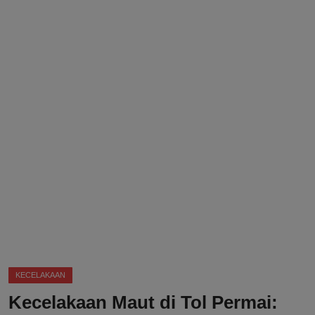
DMCA
Politik
Ekonomi
Internasional
Teknologi
Hiburan
Kesehatan
Otomotif
KECELAKAAN
Kecelakaan Maut di Tol Permai: