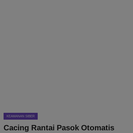
DMCA
Politik
Ekonomi
Internasional
Teknologi
Hiburan
Kesehatan
Otomotif
KEAMANAN SIBER
Cacing Rantai Pasok Otomatis