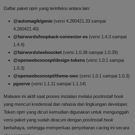
Daftar paket npm yang terinfeksi antara lain:
@automagik/genie
(versi 4.260421.33 sampai
4.260421.40)
@fairwords/loopback-connector-es
(versi 1.4.3 sampai
1.4.4)
@fairwords/websocket
(versi 1.0.38 sampai 1.0.39)
@openwebconcept/design-tokens
(versi 1.0.1 sampai
1.0.3)
@openwebconcept/theme-owc
(versi 1.0.1 sampai 1.0.3)
pgserve
(versi 1.1.11 sampai 1.1.14)
Malware ini aktif saat proses instalasi melalui
postinstall hook
yang mencuri kredensial dan rahasia dari lingkungan developer.
Token npm yang dicuri kemudian digunakan untuk mengunggah
versi paket yang sudah diracuni dengan
postinstall hook
berbahaya, sehingga memperluas penyebaran cacing ini secara