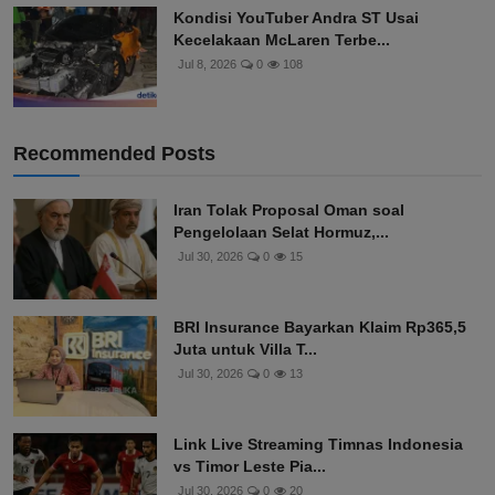
Kondisi YouTuber Andra ST Usai
Kecelakaan McLaren Terbe...
Jul 8, 2026
0
108
Recommended Posts
Iran Tolak Proposal Oman soal
Pengelolaan Selat Hormuz,...
Jul 30, 2026
0
15
BRI Insurance Bayarkan Klaim Rp365,5
Juta untuk Villa T...
Jul 30, 2026
0
13
Link Live Streaming Timnas Indonesia
vs Timor Leste Pia...
Jul 30, 2026
0
20