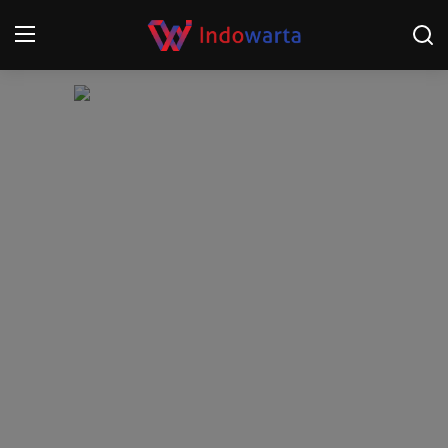
Login
Register
Home
Kompetisi Sepak Bola 2025/2026
Contact
About
Disclaimer
Peristiwa