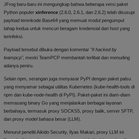
JFrog baru-baru ini mengungkap bahwa beberapa versi paket
Python populer
xinference
(2.6.0, 2.6.1, dan 2.6.2) telah disusupi
payload terenkode Base64 yang memuat modul pengumpul
tahap kedua untuk mencuri beragam kredensial dari host yang
terinfeksi.
Payload tersebut dibuka dengan komentar
"# hacked by
teampcp"
, meski TeamPCP membantah terlibat dan menuding
adanya peniru.
Selain npm, serangan juga menyasar PyPI dengan paket palsu
yang menyamar sebagai utilitas Kubernetes (kube-health-tools di
npm dan kube-node-health di PyPI). Paket-paket ini diam-diam
memasang binary Go yang menjalankan berbagai layanan
berbahaya, termasuk proxy SOCKS5, proxy balik, server SFTP,
dan proxy model bahasa besar (LLM).
Menurut peneliti Aikido Security, Ilyas Makari, proxy LLM ini