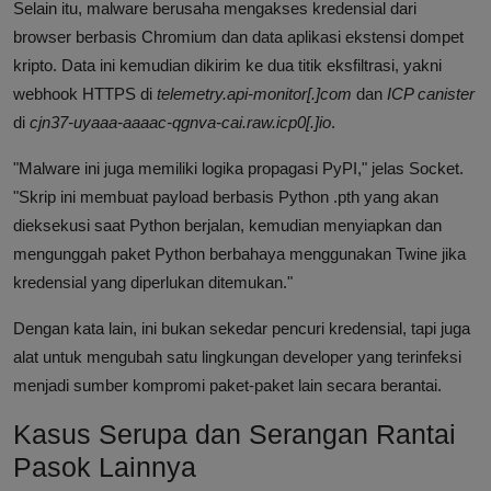
Selain itu, malware berusaha mengakses kredensial dari
browser berbasis Chromium dan data aplikasi ekstensi dompet
kripto. Data ini kemudian dikirim ke dua titik eksfiltrasi, yakni
webhook HTTPS di
telemetry.api-monitor[.]com
dan
ICP canister
di
cjn37-uyaaa-aaaac-qgnva-cai.raw.icp0[.]io
.
"Malware ini juga memiliki logika propagasi PyPI," jelas Socket.
"Skrip ini membuat payload berbasis Python .pth yang akan
dieksekusi saat Python berjalan, kemudian menyiapkan dan
mengunggah paket Python berbahaya menggunakan Twine jika
kredensial yang diperlukan ditemukan."
Dengan kata lain, ini bukan sekedar pencuri kredensial, tapi juga
alat untuk mengubah satu lingkungan developer yang terinfeksi
menjadi sumber kompromi paket-paket lain secara berantai.
Kasus Serupa dan Serangan Rantai
Pasok Lainnya