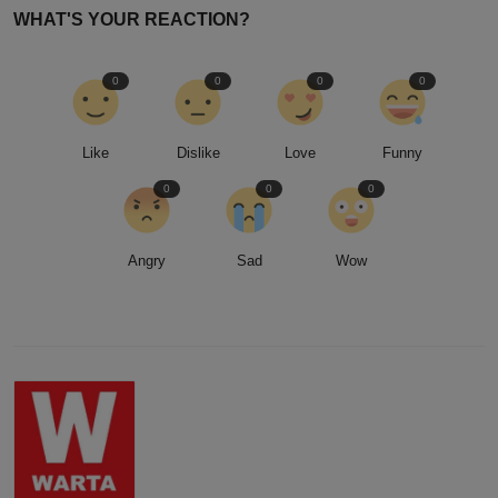
WHAT'S YOUR REACTION?
0
0
0
0
Like
Dislike
Love
Funny
0
0
0
Angry
Sad
Wow