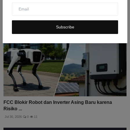
Tersembun...
Jul 30, 2026
0
9
Subscribe
FCC Blokir Robot dan Inverter Asing Baru karena
Risiko ...
Jul 30, 2026
0
11