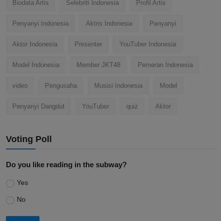
Biodata Artis
Selebriti Indonesia
Profil Artis
Penyanyi Indonesia
Aktris Indonesia
Penyanyi
Aktor Indonesia
Presenter
YouTuber Indonesia
Model Indonesia
Member JKT48
Pemeran Indonesia
video
Pengusaha
Musisi Indonesia
Model
Penyanyi Dangdut
YouTuber
quiz
Aktor
Voting Poll
Do you like reading in the subway?
Yes
No