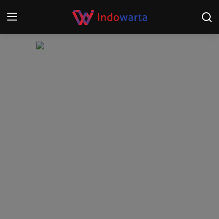
Login
Register
Home
Kompetisi Sepak Bola 2025/2026
Contact
About
Disclaimer
Peristiwa