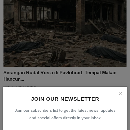
Serangan Rudal Rusia di Pavlohrad: Tempat Makan
Hancur,...
Jul 31, 2026
0
8
JOIN OUR NEWSLETTER
Join our subscribers list to get the latest news, updates
and special offers directly in your inbox