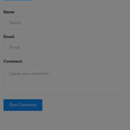
Name
Email
Comment
Post Comment