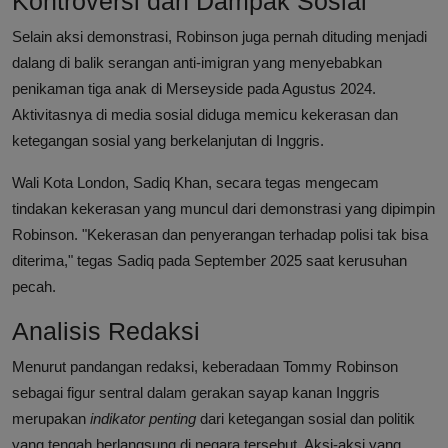
Kontroversi dan Dampak Sosial
Selain aksi demonstrasi, Robinson juga pernah dituding menjadi
dalang di balik serangan anti-imigran yang menyebabkan
penikaman tiga anak di Merseyside pada Agustus 2024.
Aktivitasnya di media sosial diduga memicu kekerasan dan
ketegangan sosial yang berkelanjutan di Inggris.
Wali Kota London, Sadiq Khan, secara tegas mengecam
tindakan kekerasan yang muncul dari demonstrasi yang dipimpin
Robinson. "Kekerasan dan penyerangan terhadap polisi tak bisa
diterima," tegas Sadiq pada September 2025 saat kerusuhan
pecah.
Analisis Redaksi
Menurut pandangan redaksi, keberadaan Tommy Robinson
sebagai figur sentral dalam gerakan sayap kanan Inggris
merupakan
indikator penting
dari ketegangan sosial dan politik
yang tengah berlangsung di negara tersebut. Aksi-aksi yang