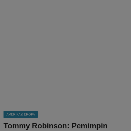
DMCA
Politik
Ekonomi
Internasional
Teknologi
Hiburan
Kesehatan
Otomotif
AMERIKA & EROPA
Tommy Robinson: Pemimpin