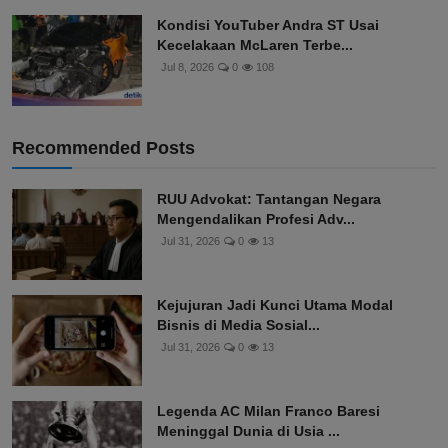
Kondisi YouTuber Andra ST Usai
Kecelakaan McLaren Terbe...
Jul 8, 2026
0
108
Recommended Posts
RUU Advokat: Tantangan Negara
Mengendalikan Profesi Adv...
Jul 31, 2026
0
13
Kejujuran Jadi Kunci Utama Modal
Bisnis di Media Sosial...
Jul 31, 2026
0
13
Legenda AC Milan Franco Baresi
Meninggal Dunia di Usia ...