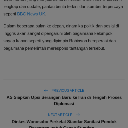
lengkap dan update, pantau berita terkini dari sumber terpercaya
seperti
BBC News UK
.
Dalam beberapa bulan ke depan, dinamika politik dan sosial di
Inggris akan sangat dipengaruhi oleh bagaimana kelompok
sayap kanan seperti yang dipimpin Robinson beroperasi dan
bagaimana pemerintah merespons tantangan tersebut.
PREVIOUS ARTICLE
AS Siapkan Opsi Serangan Baru ke Iran di Tengah Proses
Diplomasi
NEXT ARTICLE
Dinkes Wonosobo Perketat Standar Sanitasi Pondok
Pesantren untuk Cegah Stunting ...