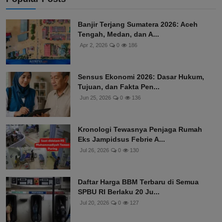
Banjir Terjang Sumatera 2026: Aceh
Tengah, Medan, dan A...
Apr 2, 2026
0
186
Sensus Ekonomi 2026: Dasar Hukum,
Tujuan, dan Fakta Pen...
Jun 25, 2026
0
136
Kronologi Tewasnya Penjaga Rumah
Eks Jampidsus Febrie A...
Jul 26, 2026
0
130
Daftar Harga BBM Terbaru di Semua
SPBU RI Berlaku 20 Ju...
Jul 20, 2026
0
127