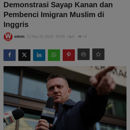
Demonstrasi Sayap Kanan dan
Pembenci Imigran Muslim di
Inggris
admin
May 23, 2026 - 09:50
0
14