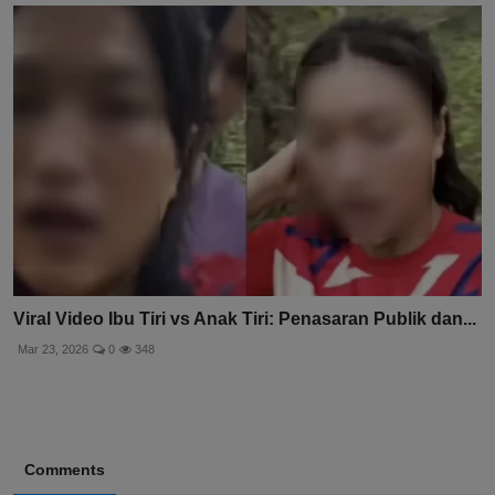
Viral Video Ibu Tiri vs Anak Tiri: Penasaran Publik dan...
Mar 23, 2026
0
348
Comments