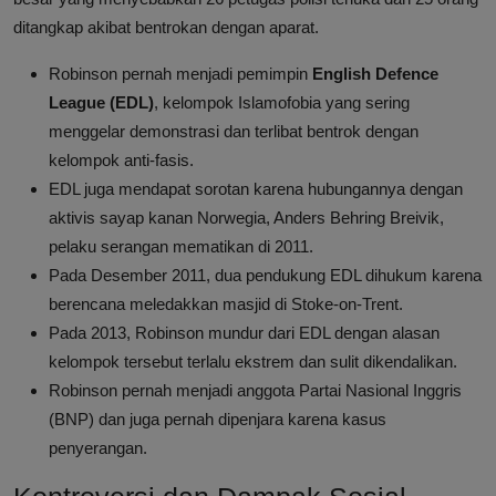
ditangkap akibat bentrokan dengan aparat.
Robinson pernah menjadi pemimpin
English Defence
League (EDL)
, kelompok Islamofobia yang sering
menggelar demonstrasi dan terlibat bentrok dengan
kelompok anti-fasis.
EDL juga mendapat sorotan karena hubungannya dengan
aktivis sayap kanan Norwegia, Anders Behring Breivik,
pelaku serangan mematikan di 2011.
Pada Desember 2011, dua pendukung EDL dihukum karena
berencana meledakkan masjid di Stoke-on-Trent.
Pada 2013, Robinson mundur dari EDL dengan alasan
kelompok tersebut terlalu ekstrem dan sulit dikendalikan.
Robinson pernah menjadi anggota Partai Nasional Inggris
(BNP) dan juga pernah dipenjara karena kasus
penyerangan.