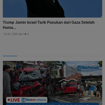
Trump Jamin Israel Tarik Pasukan dari Gaza Setelah
Hama...
Jul 31, 2026
0
5