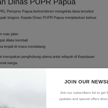
ran Dinas PUPR Papua
R), Pemprov Papua berkomitmen mengelola dana tersebut
rdampak longsor. Kepala Dinas PUPR Papua menjelaskan bahwa
 ruas jalan
at dilalui kembali
a terjadi di masa mendatang
ebut merupakan penghubung utama antar wilayah di Kepulauan
sial warga.
i Kepulauan Yapen
JOIN OUR NEWS
ktu terakhir menjadi faktor utama terjadinya longsor.
am, sangat rentan terhadap pergeseran tanah. Bencana longsor
Join our subscribers list to get 
a berpotensi menghambat distribusi kebutuhan pokok.
updates and special offers direct
Papua
, respons cepat dari Pemprov Papua diharapkan mampu