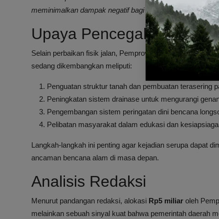
meminimalkan dampak negatif bagi masyarakat.
Upaya Pencegahan dan Mi
Selain perbaikan fisik jalan, Pemprov Papua juga mengede
sedang dikembangkan meliputi:
Penguatan struktur tanah dan pembuatan terasering p
Peningkatan sistem drainase untuk mengurangi genan
Pengembangan sistem peringatan dini bencana longs
Pelibatan masyarakat dalam edukasi dan kesiapsiag
Langkah-langkah ini penting agar kejadian serupa dapat di
ancaman bencana alam di masa depan.
Analisis Redaksi
Menurut pandangan redaksi, alokasi
Rp5 miliar
oleh Pempr
melainkan sebuah sinyal kuat bahwa pemerintah daerah me