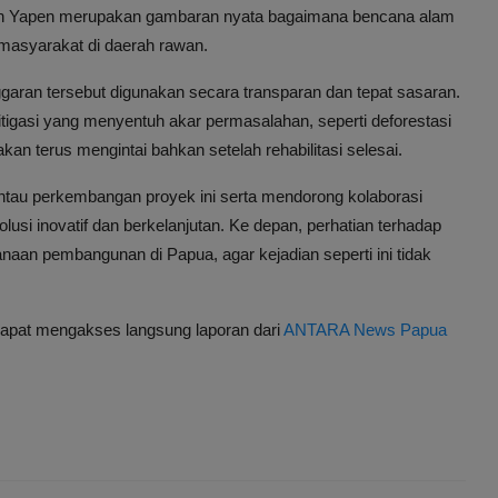
uan Yapen merupakan gambaran nyata bagaimana bencana alam
masyarakat di daerah rawan.
aran tersebut digunakan secara transparan dan tepat sasaran.
mitigasi yang menyentuh akar permasalahan, seperti deforestasi
 akan terus mengintai bahkan setelah rehabilitasi selesai.
tau perkembangan proyek ini serta mendorong kolaborasi
lusi inovatif dan berkelanjutan. Ke depan, perhatian terhadap
an pembangunan di Papua, agar kejadian seperti ini tidak
dapat mengakses langsung laporan dari
ANTARA News Papua