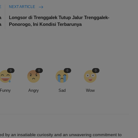
E
NEXT ARTICLE
a
Longsor di Trenggalek Tutup Jalur Trenggalek-
a
Ponorogo, Ini Kondisi Terbarunya
0
0
0
0
Funny
Angry
Sad
Wow
led by an insatiable curiosity and an unwavering commitment to