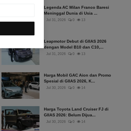
Legenda AC Milan Franco Baresi
Meninggal Dunia di Usia ...
Jul 31, 2026
0
13
Leapmotor Debut di GIIAS 2026
dengan Model B10 dan C10,...
Jul 31, 2026
0
13
Harga Mobil GAC Aion dan Promo
Spesial di GIIAS 2026, K...
Jul 30, 2026
0
14
Harga Toyota Land Cruiser FJ di
GIIAS 2026: Belum Dijua...
Jul 30, 2026
0
14