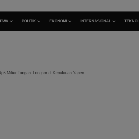
TIWA
POLITIK
EKONOMI
INTERNASIONAL
TEKNOL
5 Miliar Tangani Longsor di Kepulauan Yapen