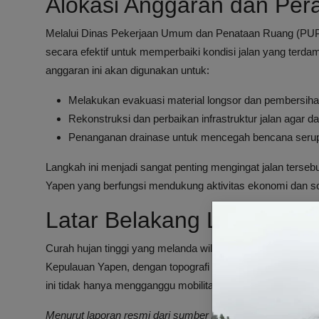
Alokasi Anggaran dan Pe
Melalui Dinas Pekerjaan Umum dan Penataan Ruang (PUP
secara efektif untuk memperbaiki kondisi jalan yang te
anggaran ini akan digunakan untuk:
Melakukan evakuasi material longsor dan pembersihan
Rekonstruksi dan perbaikan infrastruktur jalan agar dap
Penanganan drainase untuk mencegah bencana serup
Langkah ini menjadi sangat penting mengingat jalan ters
Yapen yang berfungsi mendukung aktivitas ekonomi dan so
Latar Belakang Longsor d
Curah hujan tinggi yang melanda wilayah Papua beberapa wa
Kepulauan Yapen, dengan topografi yang berbukit dan cur
ini tidak hanya mengganggu mobilitas penduduk tetapi jug
Menurut laporan resmi dari sumber berita
ANTARA News 