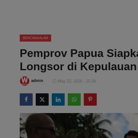
DMCA
Politik
Ekonomi
BENCANA ALAM
Pemprov Papua Siapka
Internasional
Longsor di Kepulauan
Teknologi
Hiburan
admin
May 22, 2026 - 15:30
Kesehatan
Otomotif