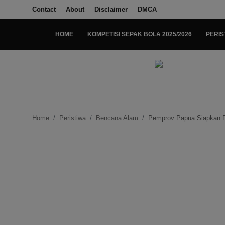
Contact
About
Disclaimer
DMCA
HOME
KOMPETISI SEPAK BOLA 2025/2026
PERIS
Login
Register
Home
Kompetisi Sepak Bola 2025/2026
Home
Peristiwa
Bencana Alam
Pemprov Papua Siapkan Rp
Contact
About
Disclaimer
Peristiwa