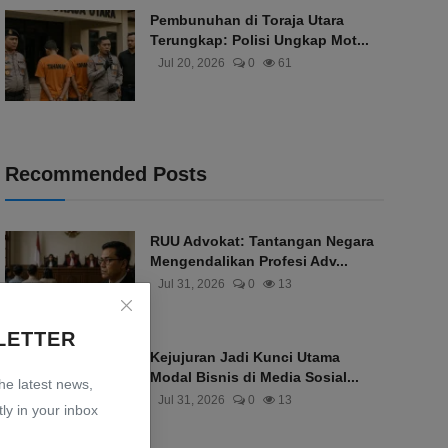
Pembunuhan di Toraja Utara
Terungkap: Polisi Ungkap Mot...
Jul 20, 2026
0
61
Recommended Posts
RUU Advokat: Tantangan Negara
Mengendalikan Profesi Adv...
Jul 31, 2026
0
13
LETTER
Kejujuran Jadi Kunci Utama
Modal Bisnis di Media Sosial...
the latest news,
Jul 31, 2026
0
13
ly in your inbox