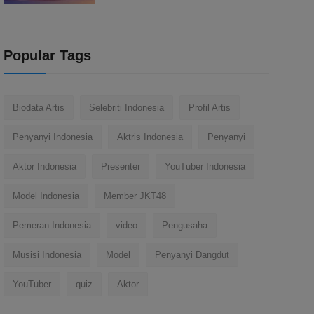
Popular Tags
Biodata Artis
Selebriti Indonesia
Profil Artis
Penyanyi Indonesia
Aktris Indonesia
Penyanyi
Aktor Indonesia
Presenter
YouTuber Indonesia
Model Indonesia
Member JKT48
Pemeran Indonesia
video
Pengusaha
Musisi Indonesia
Model
Penyanyi Dangdut
YouTuber
quiz
Aktor