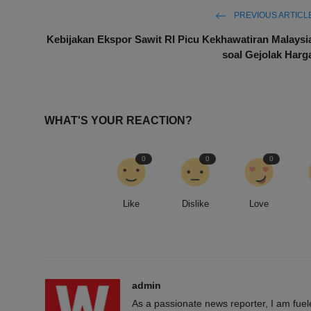
PREVIOUS ARTICL
Kebijakan Ekspor Sawit RI Picu Kekhawatiran Malaysi
soal Gejolak Harg
WHAT'S YOUR REACTION?
0
0
0
Like
Dislike
Love
admin
As a passionate news reporter, I am fue