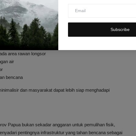
tigasi Bencana
Subscribe
pankan upaya mitigasi jangka panjang. Beberapa strategi yang
ada area rawan longsor
gan air
or
aan bencana
minimalisir dan masyarakat dapat lebih siap menghadapi
ov Papua bukan sekadar anggaran untuk pemulihan fisik,
nyadari pentingnya infrastruktur yang tahan bencana sebagai