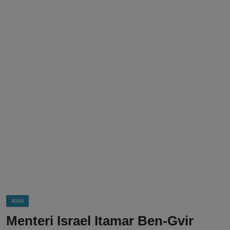
DMCA
Politik
Ekonomi
Internasional
Teknologi
Hiburan
Kesehatan
Otomotif
ASIA
Menteri Israel Itamar Ben-Gvir