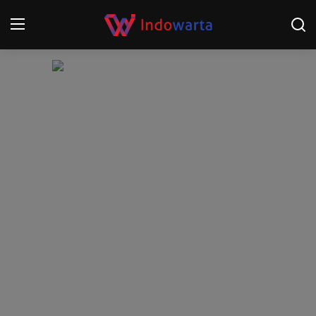
Login
Register
Home
Kompetisi Sepak Bola 2025/2026
Contact
About
Disclaimer
Peristiwa