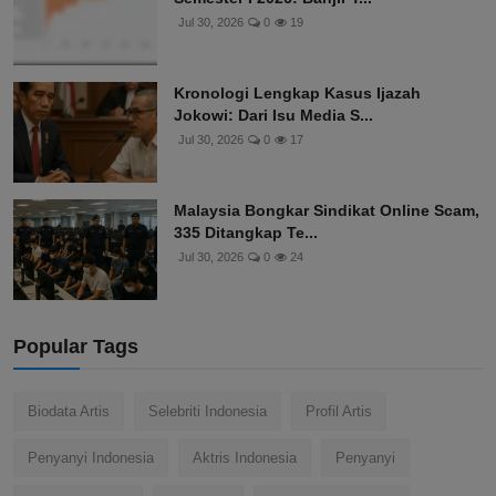
Jul 30, 2026
0
19
Kronologi Lengkap Kasus Ijazah
Jokowi: Dari Isu Media S...
Jul 30, 2026
0
17
Malaysia Bongkar Sindikat Online Scam,
335 Ditangkap Te...
Jul 30, 2026
0
24
Popular Tags
Biodata Artis
Selebriti Indonesia
Profil Artis
Penyanyi Indonesia
Aktris Indonesia
Penyanyi