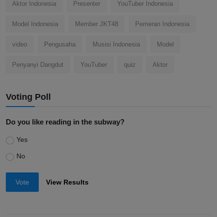
Aktor Indonesia
Presenter
YouTuber Indonesia
Model Indonesia
Member JKT48
Pemeran Indonesia
video
Pengusaha
Musisi Indonesia
Model
Penyanyi Dangdut
YouTuber
quiz
Aktor
Voting Poll
Do you like reading in the subway?
Yes
No
Vote
View Results