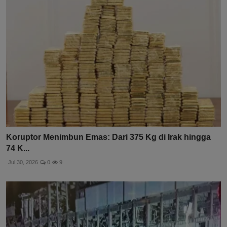
Koruptor Menimbun Emas: Dari 375 Kg di Irak hingga
74 K...
Jul 30, 2026
0
9