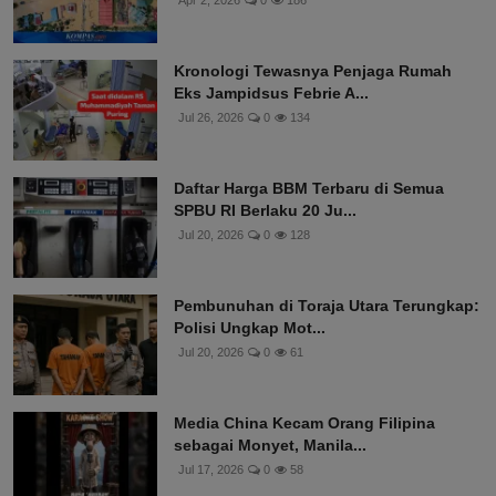
Apr 2, 2026
0
186
Kronologi Tewasnya Penjaga Rumah
Eks Jampidsus Febrie A...
Jul 26, 2026
0
134
Daftar Harga BBM Terbaru di Semua
SPBU RI Berlaku 20 Ju...
Jul 20, 2026
0
128
Pembunuhan di Toraja Utara Terungkap:
Polisi Ungkap Mot...
Jul 20, 2026
0
61
Media China Kecam Orang Filipina
sebagai Monyet, Manila...
Jul 17, 2026
0
58