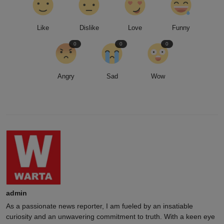
Like
Dislike
Love
Funny
0
0
0
Angry
Sad
Wow
admin
As a passionate news reporter, I am fueled by an insatiable
curiosity and an unwavering commitment to truth. With a keen eye