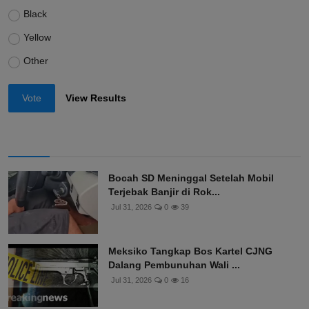
Black
Yellow
Other
Vote
View Results
Bocah SD Meninggal Setelah Mobil
Terjebak Banjir di Rok...
Jul 31, 2026
0
39
Meksiko Tangkap Bos Kartel CJNG
Dalang Pembunuhan Wali ...
Jul 31, 2026
0
16