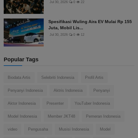
Jul 30, 2026
0
22
Spesifikasi Wuling Aira EV Mulai Rp 155
Juta, Mobil Lis...
Jul 30, 2026
0
12
Popular Tags
Biodata Artis
Selebriti Indonesia
Profil Artis
Penyanyi Indonesia
Aktris Indonesia
Penyanyi
Aktor Indonesia
Presenter
YouTuber Indonesia
Model Indonesia
Member JKT48
Pemeran Indonesia
video
Pengusaha
Musisi Indonesia
Model