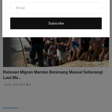
Subscribe
Ratusan Migran Maroko Berenang Massal Seberangi
Laut Ma...
Jul 31, 2026
0
6