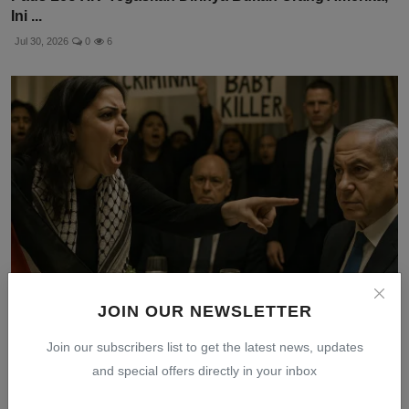
Ini ...
Jul 30, 2026
0
6
JOIN OUR NEWSLETTER
Netanyahu Dilabrak Demonstran Pro-Palestina di AS,
Join our subscribers list to get the latest news, updates
Dise...
and special offers directly in your inbox
Jul 31, 2026
0
9