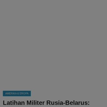
DMCA
Politik
Ekonomi
Internasional
Teknologi
Hiburan
Kesehatan
Otomotif
AMERIKA & EROPA
Latihan Militer Rusia-Belarus: