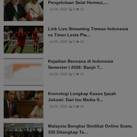
Pengelolaan Selat Hormuz,...
Jul 30, 2026
0
15
Link Live Streaming Timnas Indonesia
vs Timor Leste Pia...
Jul 30, 2026
0
20
Kejadian Bencana di Indonesia
Semester I 2026: Banjir T...
Jul 30, 2026
0
18
Kronologi Lengkap Kasus Ijazah
Jokowi: Dari Isu Media S...
Jul 30, 2026
0
16
Malaysia Bongkar Sindikat Online Scam,
335 Ditangkap Te...