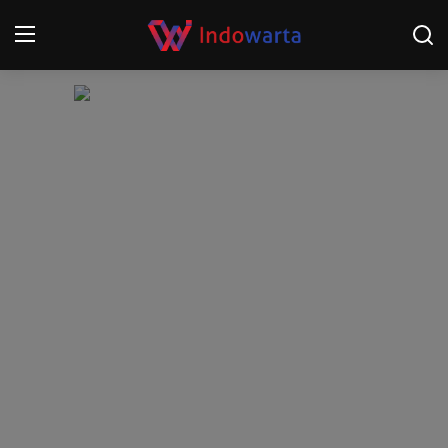
Login
Register
Home
Kompetisi Sepak Bola 2025/2026
Contact
About
Disclaimer
Peristiwa