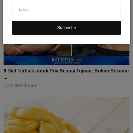
Subscribe
6 Diet Terbaik untuk Pria Sesuai Tujuan: Bukan Sekadar
...
Jul 30, 2026
0
9