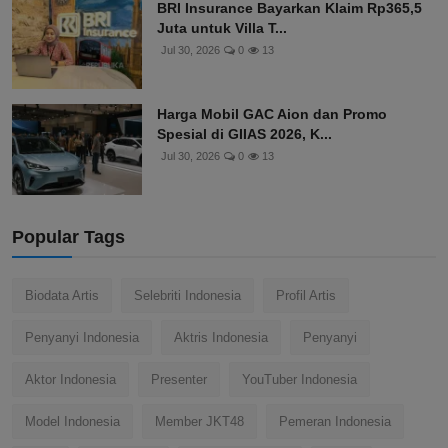
BRI Insurance Bayarkan Klaim Rp365,5
Juta untuk Villa T...
Jul 30, 2026
0
13
Harga Mobil GAC Aion dan Promo
Spesial di GIIAS 2026, K...
Jul 30, 2026
0
13
Popular Tags
Biodata Artis
Selebriti Indonesia
Profil Artis
Penyanyi Indonesia
Aktris Indonesia
Penyanyi
Aktor Indonesia
Presenter
YouTuber Indonesia
Model Indonesia
Member JKT48
Pemeran Indonesia