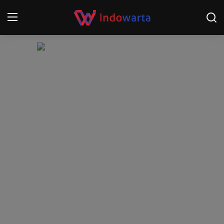
Login
Register
Home
Kompetisi Sepak Bola 2025/2026
Contact
About
Disclaimer
Peristiwa