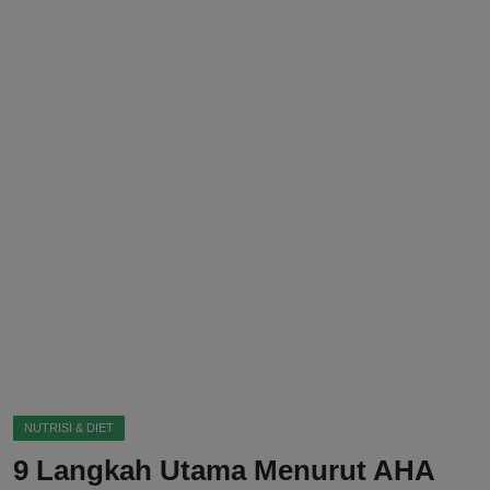
DMCA
Politik
Ekonomi
Internasional
Teknologi
Hiburan
Kesehatan
Otomotif
NUTRISI & DIET
9 Langkah Utama Menurut AHA