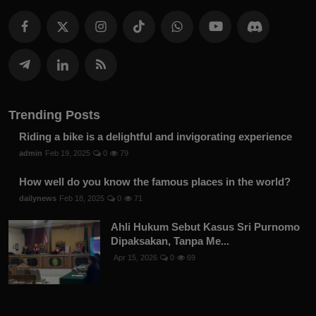
Trending Posts
Riding a bike is a delightful and invigorating experience
admin
Feb 19, 2025
0
79
How well do you know the famous places in the world?
dailynews
Feb 18, 2025
0
71
Ahli Hukum Sebut Kasus Sri Purnomo
Dipaksakan, Tanpa Me...
Apr 15, 2026
0
69