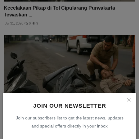
Kecelakaan Pikap di Tol Cipularang Purwakarta
Tewaskan ...
Jul 31, 2026
0
9
JOIN OUR NEWSLETTER
Join our subscribers list to get the latest news, updates
Kecelakaan Honda Beat di Cirebon: Motor Oleng di
and special offers directly in your inbox
Jalan ...
Jul 31, 2026
0
9