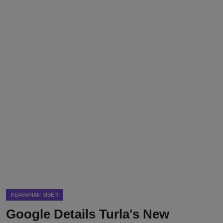
DMCA
Politik
Ekonomi
Internasional
Teknologi
Hiburan
Kesehatan
Otomotif
KEAMANAN SIBER
Google Details Turla's New