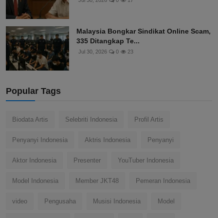
Jul 30, 2026
0
17
Malaysia Bongkar Sindikat Online Scam,
335 Ditangkap Te...
Jul 30, 2026
0
23
Popular Tags
Biodata Artis
Selebriti Indonesia
Profil Artis
Penyanyi Indonesia
Aktris Indonesia
Penyanyi
Aktor Indonesia
Presenter
YouTuber Indonesia
Model Indonesia
Member JKT48
Pemeran Indonesia
video
Pengusaha
Musisi Indonesia
Model