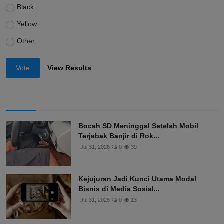
Black
Yellow
Other
Vote
View Results
Bocah SD Meninggal Setelah Mobil
Terjebak Banjir di Rok...
Jul 31, 2026
0
39
Kejujuran Jadi Kunci Utama Modal
Bisnis di Media Sosial...
Jul 31, 2026
0
13