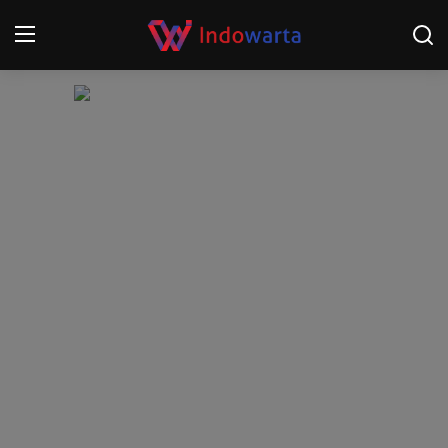
Login
Register
Home
Kompetisi Sepak Bola 2025/2026
Contact
About
Disclaimer
Peristiwa