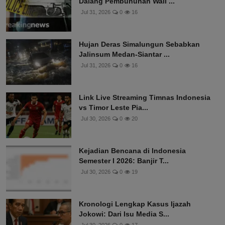
Dalang Pembunuhan Wali ...
Jul 31, 2026
0
16
Hujan Deras Simalungun Sebabkan
Jalinsum Medan-Siantar ...
Jul 31, 2026
0
16
Link Live Streaming Timnas Indonesia
vs Timor Leste Pia...
Jul 30, 2026
0
20
Kejadian Bencana di Indonesia
Semester I 2026: Banjir T...
Jul 30, 2026
0
19
Kronologi Lengkap Kasus Ijazah
Jokowi: Dari Isu Media S...