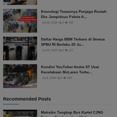
Kronologi Tewasnya Penjaga Rumah
Eks Jampidsus Febrie A...
Jul 26, 2026
0
130
Daftar Harga BBM Terbaru di Semua
SPBU RI Berlaku 20 Ju...
Jul 20, 2026
0
127
Kondisi YouTuber Andra ST Usai
Kecelakaan McLaren Terbe...
Jul 8, 2026
0
108
Recommended Posts
Meksiko Tangkap Bos Kartel CJNG