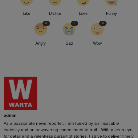
Like
Dislike
Love
Funny
0
0
0
Angry
Sad
Wow
admin
As a passionate news reporter, I am fueled by an insatiable
curiosity and an unwavering commitment to truth. With a keen eye
for detail and a relentless pursuit of stories, I strive to deliver timely