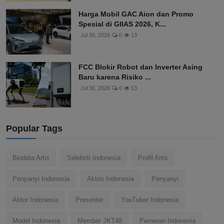
Harga Mobil GAC Aion dan Promo
Spesial di GIIAS 2026, K...
Jul 30, 2026
0
13
FCC Blokir Robot dan Inverter Asing
Baru karena Risiko ...
Jul 30, 2026
0
13
Popular Tags
Biodata Artis
Selebriti Indonesia
Profil Artis
Penyanyi Indonesia
Aktris Indonesia
Penyanyi
Aktor Indonesia
Presenter
YouTuber Indonesia
Model Indonesia
Member JKT48
Pemeran Indonesia