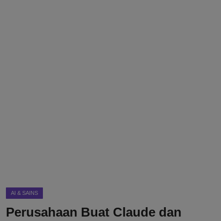
DMCA
Politik
Ekonomi
Internasional
Teknologi
Hiburan
Kesehatan
Otomotif
AI & SAINS
Perusahaan Buat Claude dan