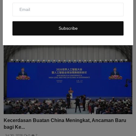
Balapan 24 Jam Menyelamatkan Taruhan AI Situational
Awa...
Jul 31, 2026
0
9
Subscribe
Kecerdasan Buatan China Meningkat, Ancaman Baru
bagi Ke...
Jul 30, 2026
0
7