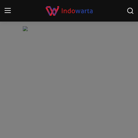
Login
Register
Home
Kompetisi Sepak Bola 2025/2026
Contact
About
Disclaimer
Peristiwa