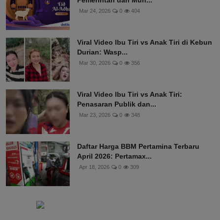
Mar 24, 2026
0
404
Viral Video Ibu Tiri vs Anak Tiri di Kebun
Durian: Wasp...
Mar 30, 2026
0
356
Viral Video Ibu Tiri vs Anak Tiri:
Penasaran Publik dan...
Mar 23, 2026
0
348
Daftar Harga BBM Pertamina Terbaru
April 2026: Pertamax...
Apr 18, 2026
0
309