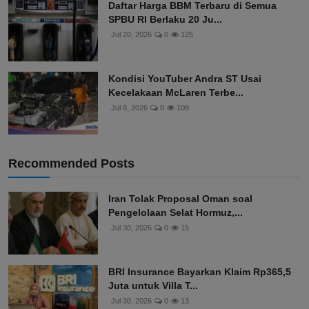
Daftar Harga BBM Terbaru di Semua
SPBU RI Berlaku 20 Ju...
Jul 20, 2026
0
125
Kondisi YouTuber Andra ST Usai
Kecelakaan McLaren Terbe...
Jul 8, 2026
0
108
Recommended Posts
Iran Tolak Proposal Oman soal
Pengelolaan Selat Hormuz,...
Jul 30, 2026
0
15
BRI Insurance Bayarkan Klaim Rp365,5
Juta untuk Villa T...
Jul 30, 2026
0
13