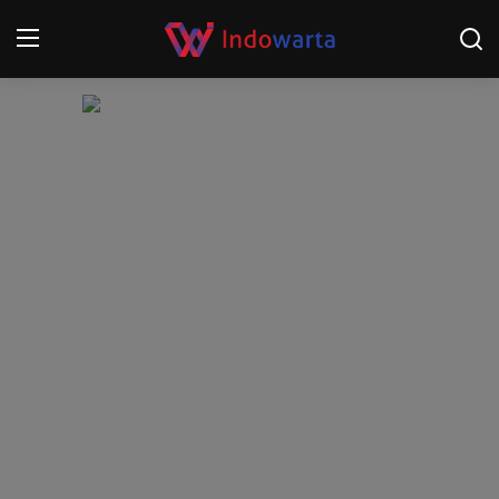
Login
Register
Home
Kompetisi Sepak Bola 2025/2026
Contact
About
Disclaimer
Peristiwa