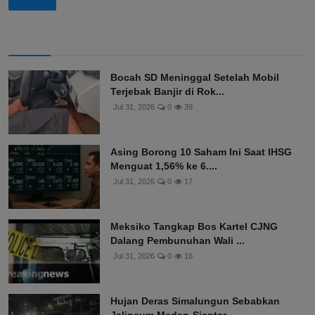
Bocah SD Meninggal Setelah Mobil
Terjebak Banjir di Rok...
Jul 31, 2026
0
39
Asing Borong 10 Saham Ini Saat IHSG
Menguat 1,56% ke 6....
Jul 31, 2026
0
17
Meksiko Tangkap Bos Kartel CJNG
Dalang Pembunuhan Wali ...
Jul 31, 2026
0
16
Hujan Deras Simalungun Sebabkan
Jalinsum Medan-Siantar ...