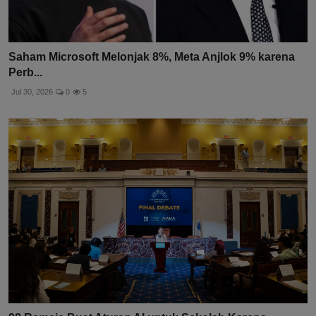
Saham Microsoft Melonjak 8%, Meta Anjlok 9% karena
Perb...
Jul 30, 2026
0
5