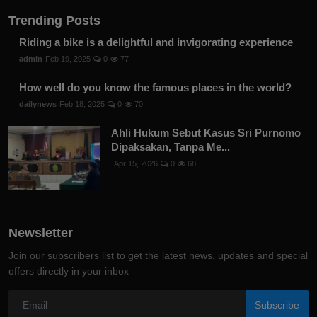
Trending Posts
Riding a bike is a delightful and invigorating experience
admin
Feb 19, 2025
0
77
How well do you know the famous places in the world?
dailynews
Feb 18, 2025
0
70
Ahli Hukum Sebut Kasus Sri Purnomo
Dipaksakan, Tanpa Me...
Apr 15, 2026
0
68
Newsletter
Join our subscribers list to get the latest news, updates and special
offers directly in your inbox
Subscribe