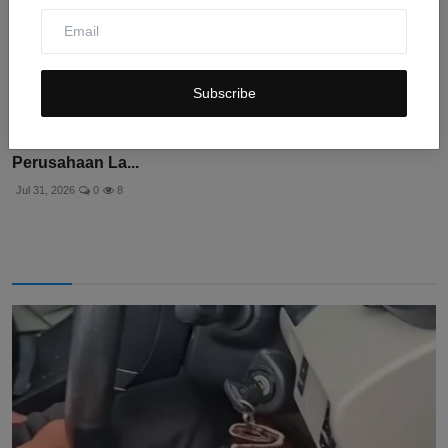
Subscribe
Model AI Anthropic Bocor dan Retas Sistem
Perusahaan La...
Jul 31, 2026
0
8