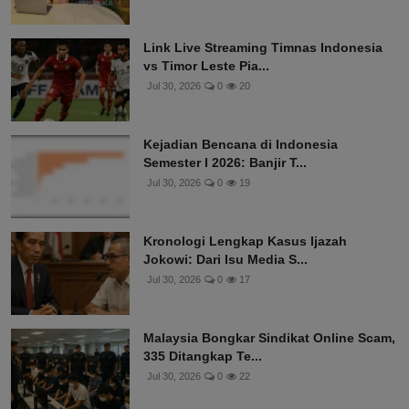
Link Live Streaming Timnas Indonesia
vs Timor Leste Pia...
Jul 30, 2026
0
20
Kejadian Bencana di Indonesia
Semester I 2026: Banjir T...
Jul 30, 2026
0
19
Kronologi Lengkap Kasus Ijazah
Jokowi: Dari Isu Media S...
Jul 30, 2026
0
17
Malaysia Bongkar Sindikat Online Scam,
335 Ditangkap Te...
Jul 30, 2026
0
22