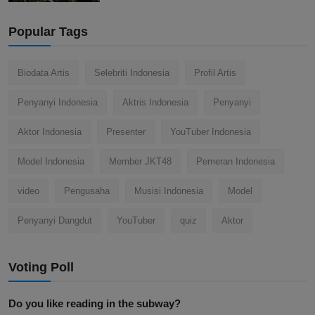
Popular Tags
Biodata Artis
Selebriti Indonesia
Profil Artis
Penyanyi Indonesia
Aktris Indonesia
Penyanyi
Aktor Indonesia
Presenter
YouTuber Indonesia
Model Indonesia
Member JKT48
Pemeran Indonesia
video
Pengusaha
Musisi Indonesia
Model
Penyanyi Dangdut
YouTuber
quiz
Aktor
Voting Poll
Do you like reading in the subway?