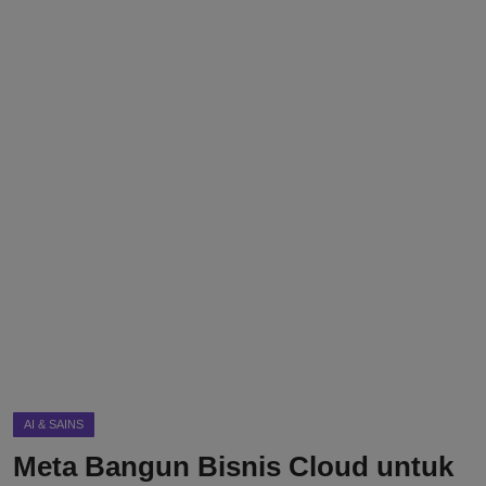
DMCA
Politik
Ekonomi
Internasional
Teknologi
Hiburan
Kesehatan
Otomotif
AI & SAINS
Meta Bangun Bisnis Cloud untuk