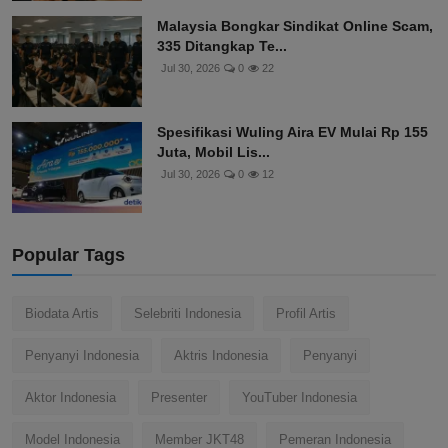
Malaysia Bongkar Sindikat Online Scam,
335 Ditangkap Te...
Jul 30, 2026
0
22
Spesifikasi Wuling Aira EV Mulai Rp 155
Juta, Mobil Lis...
Jul 30, 2026
0
12
Popular Tags
Biodata Artis
Selebriti Indonesia
Profil Artis
Penyanyi Indonesia
Aktris Indonesia
Penyanyi
Aktor Indonesia
Presenter
YouTuber Indonesia
Model Indonesia
Member JKT48
Pemeran Indonesia