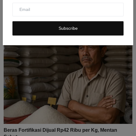
Amran Sulaiman Klarifikasi Pernyataan Prabowo soal
Untu...
Subscribe
Jul 30, 2026
0
8
Beras Fortifikasi Dijual Rp42 Ribu per Kg, Mentan