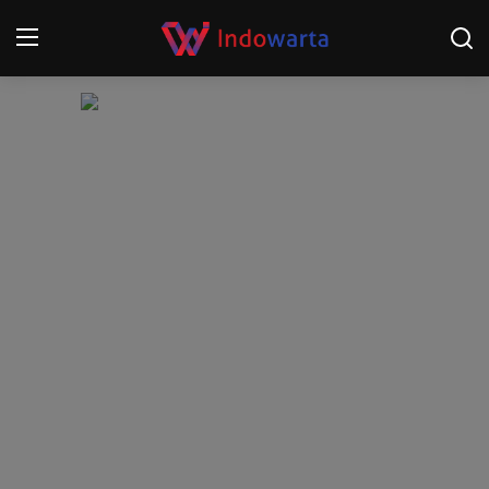
Login
Register
Home
Kompetisi Sepak Bola 2025/2026
Contact
About
Disclaimer
Peristiwa