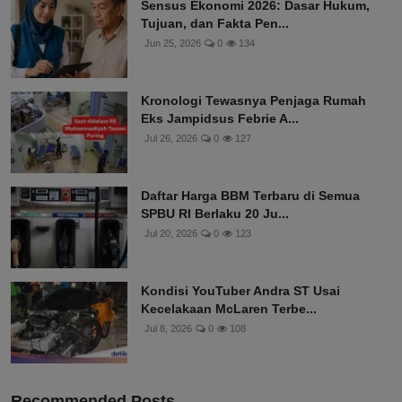
Sensus Ekonomi 2026: Dasar Hukum,
Tujuan, dan Fakta Pen...
Jun 25, 2026
0
134
Kronologi Tewasnya Penjaga Rumah
Eks Jampidsus Febrie A...
Jul 26, 2026
0
127
Daftar Harga BBM Terbaru di Semua
SPBU RI Berlaku 20 Ju...
Jul 20, 2026
0
123
Kondisi YouTuber Andra ST Usai
Kecelakaan McLaren Terbe...
Jul 8, 2026
0
108
Recommended Posts