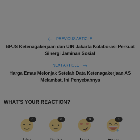
PREVIOUS ARTICLE
BPJS Ketenagakerjaan dan UIN Jakarta Kolaborasi Perkuat
Sinergi Jaminan Sosial
NEXT ARTICLE
Harga Emas Melonjak Setelah Data Ketenagakerjaan AS
Melambat, Ini Penyebabnya
WHAT'S YOUR REACTION?
0
0
0
0
Like
Dislike
Love
Funny