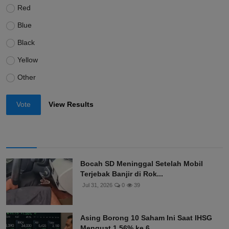
Red
Blue
Black
Yellow
Other
Vote
View Results
Bocah SD Meninggal Setelah Mobil
Terjebak Banjir di Rok...
Jul 31, 2026
0
39
Asing Borong 10 Saham Ini Saat IHSG
Menguat 1,56% ke 6....