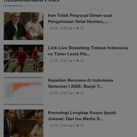
Iran Tolak Proposal Oman soal
Pengelolaan Selat Hormuz,...
Jul 30, 2026
0
15
Link Live Streaming Timnas Indonesia
vs Timor Leste Pia...
Jul 30, 2026
0
20
Kejadian Bencana di Indonesia
Semester I 2026: Banjir T...
Jul 30, 2026
0
19
Kronologi Lengkap Kasus Ijazah
Jokowi: Dari Isu Media S...
Jul 30, 2026
0
16