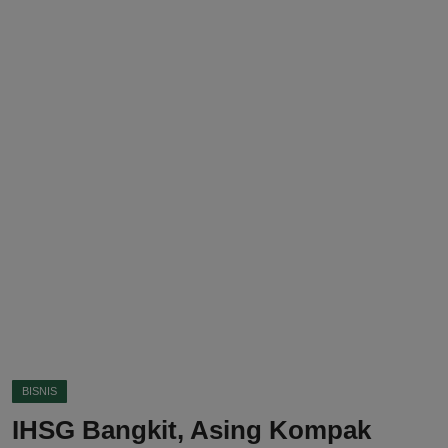
DMCA
Politik
Ekonomi
Internasional
Teknologi
Hiburan
Kesehatan
Otomotif
BISNIS
IHSG Bangkit, Asing Kompak