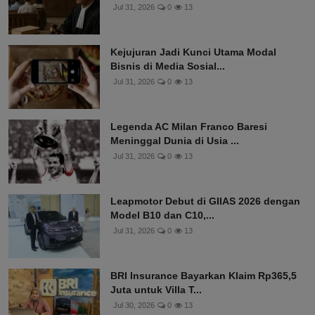
Jul 31, 2026
0
13
Kejujuran Jadi Kunci Utama Modal
Bisnis di Media Sosial...
Jul 31, 2026
0
13
Legenda AC Milan Franco Baresi
Meninggal Dunia di Usia ...
Jul 31, 2026
0
13
Leapmotor Debut di GIIAS 2026 dengan
Model B10 dan C10,...
Jul 31, 2026
0
13
BRI Insurance Bayarkan Klaim Rp365,5
Juta untuk Villa T...
Jul 30, 2026
0
13