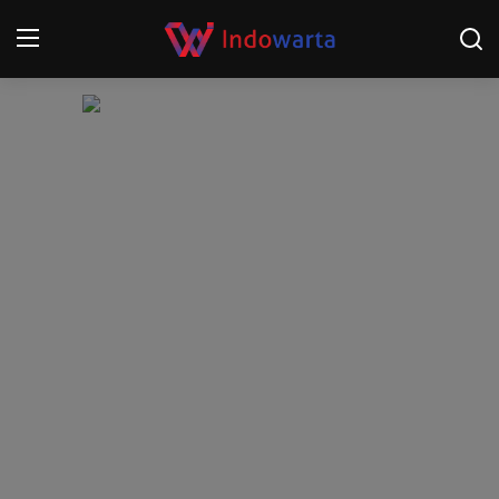
Login
Register
Home
Kompetisi Sepak Bola 2025/2026
Contact
About
Disclaimer
Peristiwa