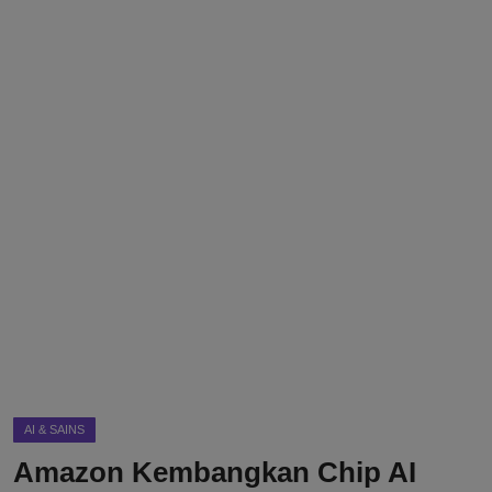
DMCA
Politik
Ekonomi
Internasional
Teknologi
Hiburan
Kesehatan
Otomotif
AI & SAINS
Amazon Kembangkan Chip AI