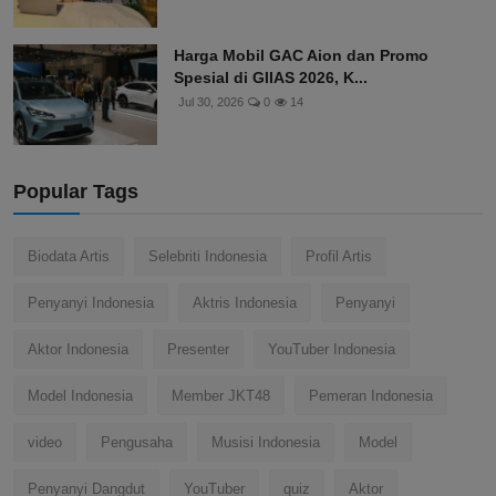
Harga Mobil GAC Aion dan Promo
Spesial di GIIAS 2026, K...
Jul 30, 2026
0
14
Popular Tags
Biodata Artis
Selebriti Indonesia
Profil Artis
Penyanyi Indonesia
Aktris Indonesia
Penyanyi
Aktor Indonesia
Presenter
YouTuber Indonesia
Model Indonesia
Member JKT48
Pemeran Indonesia
video
Pengusaha
Musisi Indonesia
Model
Penyanyi Dangdut
YouTuber
quiz
Aktor