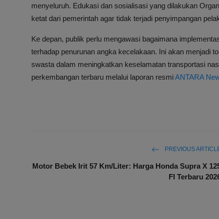
menyeluruh. Edukasi dan sosialisasi yang dilakukan Orga
ketat dari pemerintah agar tidak terjadi penyimpangan pel
Ke depan, publik perlu mengawasi bagaimana implementasi
terhadap penurunan angka kecelakaan. Ini akan menjadi tol
swasta dalam meningkatkan keselamatan transportasi nasio
perkembangan terbaru melalui laporan resmi
ANTARA Ne
PREVIOUS ARTICL
Motor Bebek Irit 57 Km/Liter: Harga Honda Supra X 12
FI Terbaru 202