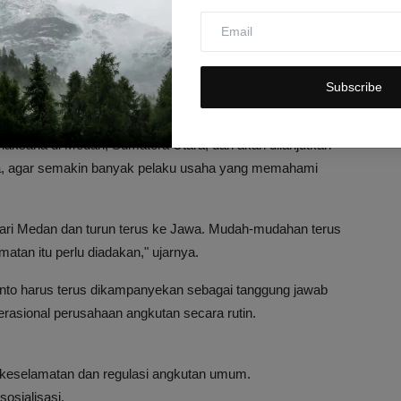
ngan Kementerian Perhubungan, Kamar Dagang dan Industri
memperkuat budaya keselamatan di sektor transportasi secara
Subscribe
laksana di Medan, Sumatera Utara, dan akan dilanjutkan
wa, agar semakin banyak pelaku usaha yang memahami
 dari Medan dan turun terus ke Jawa. Mudah-mudahan terus
n itu perlu diadakan," ujarnya.
to harus terus dikampanyekan sebagai tanggung jawab
rasional perusahaan angkutan secara rutin.
 keselamatan dan regulasi angkutan umum.
osialisasi.