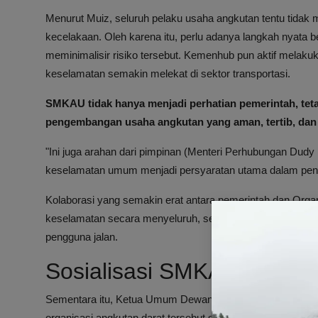
Menurut Muiz, seluruh pelaku usaha angkutan tentu tida
kecelakaan. Oleh karena itu, perlu adanya langkah nyat
meminimalisir risiko tersebut. Kemenhub pun aktif melak
keselamatan semakin melekat di sektor transportasi.
SMKAU tidak hanya menjadi perhatian pemerintah, teta
pengembangan usaha angkutan yang aman, tertib, dan 
"Ini juga arahan dari pimpinan (Menteri Perhubungan D
keselamatan umum menjadi persyaratan utama dalam pe
Kolaborasi yang semakin erat antara pemerintah dan Or
keselamatan secara menyeluruh, sehingga memberikan per
pengguna jalan.
Sosialisasi SMKAU oleh O
Sementara itu, Ketua Umum Dewan Pimpinan Pusat (DPP
organisasi angkutan darat tersebut sudah mulai melakuk