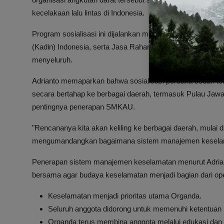
kecelakaan lalu lintas di Indonesia.
Program sosialisasi ini dijalankan melalui kerja sama de
(Kadin) Indonesia, serta Jasa Raharja. Tujuannya adalah 
menyeluruh.
Adrianto memaparkan bahwa sosialisasi perdana sudah ter
secara bertahap ke berbagai daerah, termasuk Pulau Ja
pentingnya penerapan SMKAU.
"Rencananya kita akan keliling ke berbagai daerah, mulai
mengumandangkan bagaimana sistem manajemen keselamata
Penerapan sistem manajemen keselamatan menurut Adrian
bersama agar budaya keselamatan menjadi bagian dari ope
Keselamatan menjadi prioritas utama Organda.
Seluruh anggota didorong untuk memenuhi ketentuan
Organda terus membina anggota melalui edukasi dan s