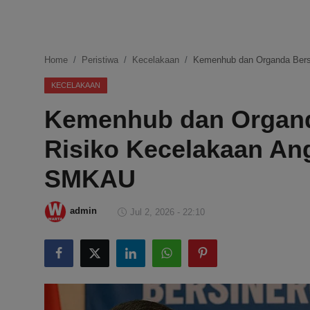
DMCA
Politik
Home
Peristiwa
Kecelakaan
Kemenhub dan Organda Bers
Ekonomi
KECELAKAAN
Kemenhub dan Organd
Internasional
Risiko Kecelakaan A
Teknologi
SMKAU
Hiburan
admin
Jul 2, 2026 - 22:10
Kesehatan
Otomotif