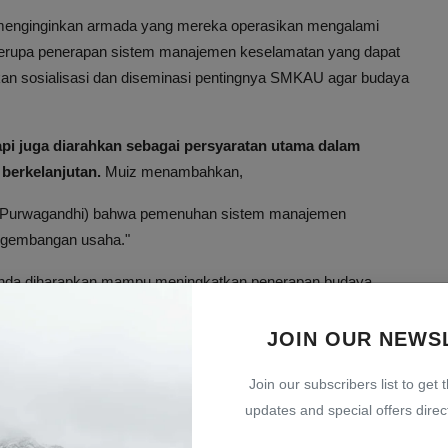
k menginginkan armada yang mereka operasikan mengalami
a berupa penerapan sistem manajemen keselamatan yang dapat
ukan sosialisasi dan diseminasi pentingnya SMKAU agar budaya
pi juga diarahkan sebagai persyaratan utama dalam
berkelanjutan.
Muiz menambahkan,
udy Purwagandhi) bahwa pemenuhan sistem manajemen
ngembangan usaha."
ganda diharapkan mampu meningkatkan penerapan budaya
lindungan lebih baik bagi penumpang, pengemudi, dan seluruh
JOIN OUR NEWS
rganda
Join our subscribers list to get 
updates and special offers direct
) Organda,
Adrianto Djokosoetono
, mengungkapkan bahwa
an sosialisasi SMKAU sebagai bagian dari upaya menekan angka