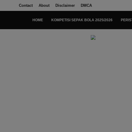
Contact
About
Disclaimer
DMCA
HOME
KOMPETISI SEPAK BOLA 2025/2026
PERIS
Login
Register
Home
Kompetisi Sepak Bola 2025/2026
Contact
About
Disclaimer
Peristiwa