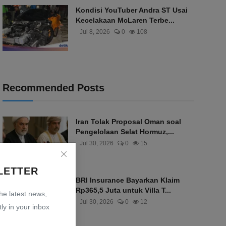
Kondisi YouTuber Andra ST Usai
Kecelakaan McLaren Terbe...
Jul 8, 2026
0
108
Recommended Posts
Iran Tolak Proposal Oman soal
Pengelolaan Selat Hormuz,...
Jul 30, 2026
0
15
LETTER
BRI Insurance Bayarkan Klaim
Rp365,5 Juta untuk Villa T...
the latest news,
Jul 30, 2026
0
12
ly in your inbox