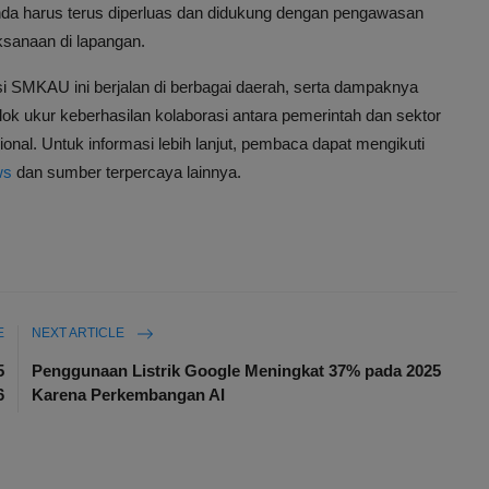
nda harus terus diperluas dan didukung dengan pengawasan
aksanaan di lapangan.
 SMKAU ini berjalan di berbagai daerah, serta dampaknya
ok ukur keberhasilan kolaborasi antara pemerintah dan sektor
nal. Untuk informasi lebih lanjut, pembaca dapat mengikuti
ws
dan sumber terpercaya lainnya.
E
NEXT ARTICLE
5
Penggunaan Listrik Google Meningkat 37% pada 2025
6
Karena Perkembangan AI