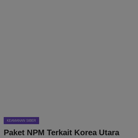
DMCA
Politik
Ekonomi
Internasional
Teknologi
Hiburan
Kesehatan
Otomotif
KEAMANAN SIBER
Paket NPM Terkait Korea Utara