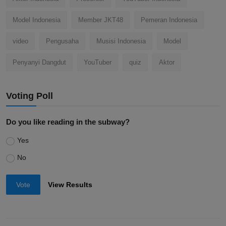
Model Indonesia
Member JKT48
Pemeran Indonesia
video
Pengusaha
Musisi Indonesia
Model
Penyanyi Dangdut
YouTuber
quiz
Aktor
Voting Poll
Do you like reading in the subway?
Yes
No
Vote
View Results