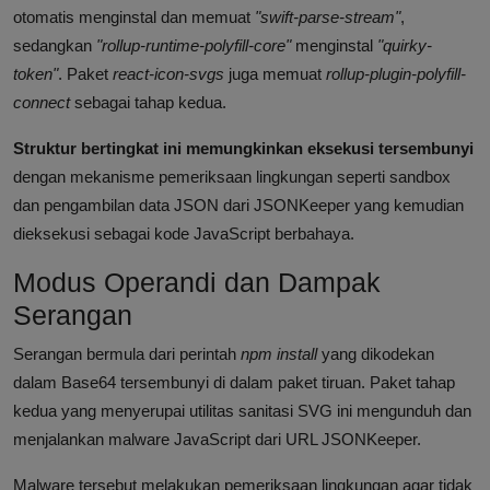
otomatis menginstal dan memuat
"swift-parse-stream"
,
sedangkan
"rollup-runtime-polyfill-core"
menginstal
"quirky-
token"
. Paket
react-icon-svgs
juga memuat
rollup-plugin-polyfill-
connect
sebagai tahap kedua.
Struktur bertingkat ini memungkinkan eksekusi tersembunyi
dengan mekanisme pemeriksaan lingkungan seperti sandbox
dan pengambilan data JSON dari JSONKeeper yang kemudian
dieksekusi sebagai kode JavaScript berbahaya.
Modus Operandi dan Dampak
Serangan
Serangan bermula dari perintah
npm install
yang dikodekan
dalam Base64 tersembunyi di dalam paket tiruan. Paket tahap
kedua yang menyerupai utilitas sanitasi SVG ini mengunduh dan
menjalankan malware JavaScript dari URL JSONKeeper.
Malware tersebut melakukan pemeriksaan lingkungan agar tidak