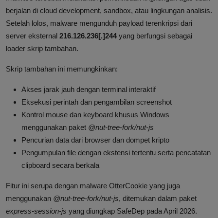
berjalan di cloud development, sandbox, atau lingkungan analisis.
Setelah lolos, malware mengunduh payload terenkripsi dari
server eksternal
216.126.236[.]244
yang berfungsi sebagai
loader skrip tambahan.
Skrip tambahan ini memungkinkan:
Akses jarak jauh dengan terminal interaktif
Eksekusi perintah dan pengambilan screenshot
Kontrol mouse dan keyboard khusus Windows
menggunakan paket
@nut-tree-fork/nut-js
Pencurian data dari browser dan dompet kripto
Pengumpulan file dengan ekstensi tertentu serta pencatatan
clipboard secara berkala
Fitur ini serupa dengan malware OtterCookie yang juga
menggunakan
@nut-tree-fork/nut-js
, ditemukan dalam paket
express-session-js
yang diungkap SafeDep pada April 2026.