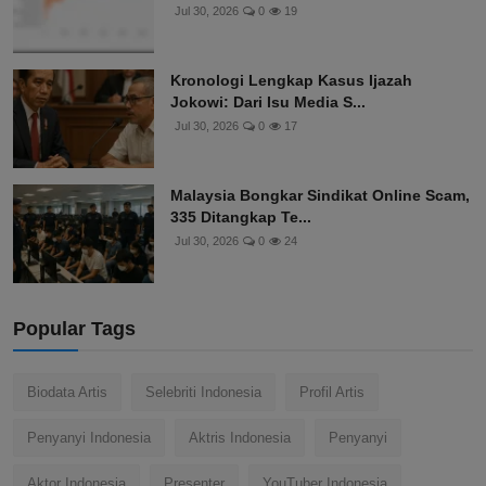
Jul 30, 2026
0
19
Kronologi Lengkap Kasus Ijazah
Jokowi: Dari Isu Media S...
Jul 30, 2026
0
17
Malaysia Bongkar Sindikat Online Scam,
335 Ditangkap Te...
Jul 30, 2026
0
24
Popular Tags
Biodata Artis
Selebriti Indonesia
Profil Artis
Penyanyi Indonesia
Aktris Indonesia
Penyanyi
Aktor Indonesia
Presenter
YouTuber Indonesia