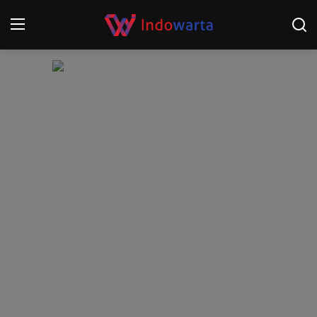
Login
Register
Home
Kompetisi Sepak Bola 2025/2026
Contact
About
Disclaimer
Peristiwa