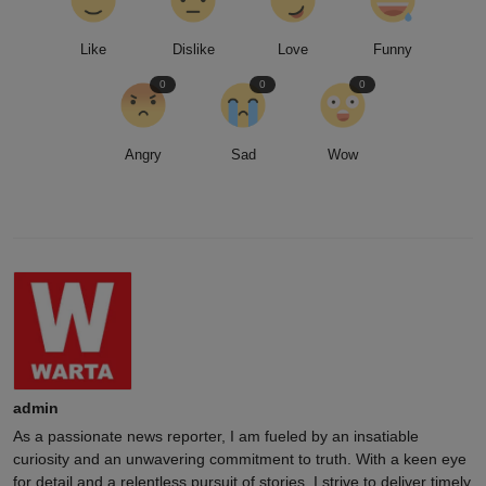
Like
Dislike
Love
Funny
0
0
0
Angry
Sad
Wow
admin
As a passionate news reporter, I am fueled by an insatiable
curiosity and an unwavering commitment to truth. With a keen eye
for detail and a relentless pursuit of stories, I strive to deliver timely