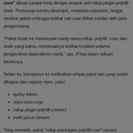
core"
dibuat sangat mirip dengan proyek asli
rollup-plugin-polyfill-
node
. Penyusup meniru deskripsi, metadata repositori, hingga
struktur paket sehingga terlihat sah saat dilihat sekilas oleh para
pengembang.
"Paket tiruan ini menempati ruang nama rollup, polyfill, core, dan
node yang sama, membuatnya terlihat kredibel selama
pengecekan dependensi cepat," ujar JFrog dalam tulisan
teknisnya.
Selain itu, kampanye ini melibatkan empat paket lain yang sudah
dihapus dari registry npm, yaitu:
quirky-token
react-icon-svgs
rollup-plugin-polyfill-connect
swift-parse-stream
Yang menarik, paket
"rollup-packages-polyfill-core"
secara