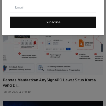
Related Posts
Subscribe
Peretas Manfaatkan AnySign4PC Lewat Situs Korea
yang Di...
Jul 30, 2026
0
10