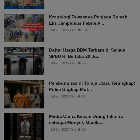
Kronologi Tewasnya Penjaga Rumah
Eks Jampidsus Febrie A...
Jul 26, 2026
0
134
Daftar Harga BBM Terbaru di Semua
SPBU RI Berlaku 20 Ju...
Jul 20, 2026
0
128
Pembunuhan di Toraja Utara Terungkap:
Polisi Ungkap Mot...
Jul 20, 2026
0
61
Media China Kecam Orang Filipina
sebagai Monyet, Manila...
Jul 17, 2026
0
58