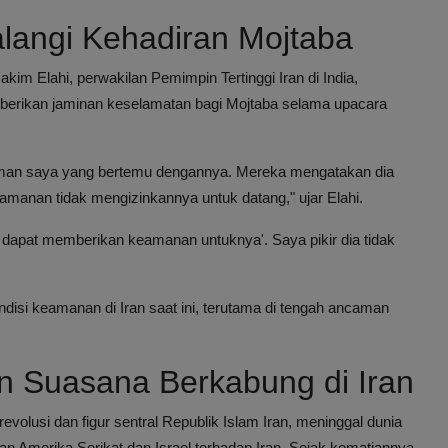
angi Kehadiran Mojtaba
Hakim Elahi, perwakilan Pemimpin Tertinggi Iran di India,
berikan jaminan keselamatan bagi Mojtaba selama upacara
teman saya yang bertemu dengannya. Mereka mengatakan dia
keamanan tidak mengizinkannya untuk datang," ujar Elahi.
 dapat memberikan keamanan untuknya'. Saya pikir dia tidak
disi keamanan di Iran saat ini, terutama di tengah ancaman
 Suasana Berkabung di Iran
olusi dan figur sentral Republik Islam Iran, meninggal dunia
gan Amerika Serikat dan Israel terhadap Iran. Sejak kematiannya,