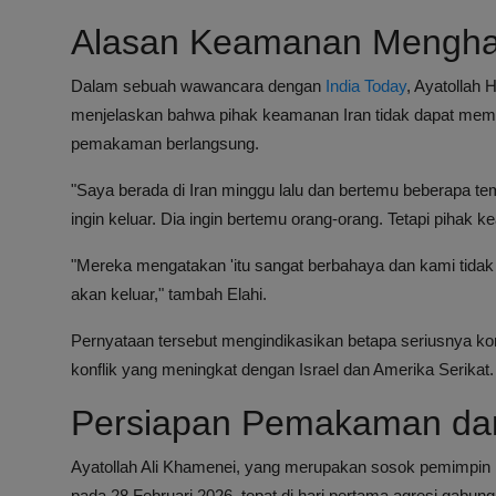
Alasan Keamanan Menghal
Dalam sebuah wawancara dengan
India Today
, Ayatollah 
menjelaskan bahwa pihak keamanan Iran tidak dapat mem
pemakaman berlangsung.
"Saya berada di Iran minggu lalu dan bertemu beberapa 
ingin keluar. Dia ingin bertemu orang-orang. Tetapi pihak 
"Mereka mengatakan 'itu sangat berbahaya dan kami tidak
akan keluar," tambah Elahi.
Pernyataan tersebut mengindikasikan betapa seriusnya kon
konflik yang meningkat dengan Israel dan Amerika Serikat.
Persiapan Pemakaman dan
Ayatollah Ali Khamenei, yang merupakan sosok pemimpin rev
pada 28 Februari 2026, tepat di hari pertama agresi gabun