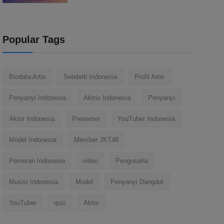
Popular Tags
Biodata Artis
Selebriti Indonesia
Profil Artis
Penyanyi Indonesia
Aktris Indonesia
Penyanyi
Aktor Indonesia
Presenter
YouTuber Indonesia
Model Indonesia
Member JKT48
Pemeran Indonesia
video
Pengusaha
Musisi Indonesia
Model
Penyanyi Dangdut
YouTuber
quiz
Aktor