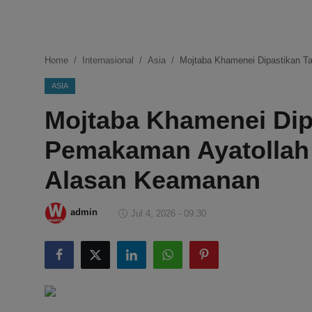
DMCA
Politik
Home
Internasional
Asia
Mojtaba Khamenei Dipastikan T
Ekonomi
ASIA
Mojtaba Khamenei Dipa
Internasional
Pemakaman Ayatollah
Teknologi
Alasan Keamanan
Hiburan
admin
Jul 4, 2026 - 09:30
Kesehatan
Otomotif