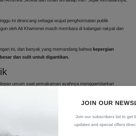
gu ini dirancang sebagai wujud penghormatan publik
ngun oleh Ali Khamenei masih membara di kalangan rakyat dan
ilangan ini, dan banyak yang memandang bahwa
kepergian
besar dan sulit untuk digantikan.
ik
di depan umum saat pemakaman ayahnya
menggambarkan
ancaman keamanan
yang mungkin timbul, baik dari dalam maupun
 genting di Iran, bertepatan dengan eskalasi konflik di wilayah
JOIN OUR NEWS
Join our subscribers list to get 
at memicu spekulasi tentang stabilitas politik di dalam jajaran
updates and special offers direct
kap kekuasaan negara.