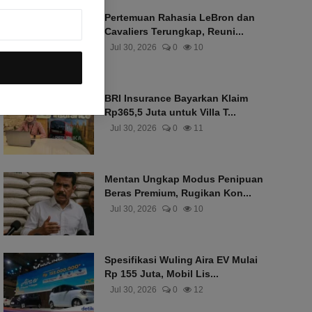
Pertemuan Rahasia LeBron dan
Cavaliers Terungkap, Reuni...
Jul 30, 2026
0
10
BRI Insurance Bayarkan Klaim
Rp365,5 Juta untuk Villa T...
Jul 30, 2026
0
11
Mentan Ungkap Modus Penipuan
Beras Premium, Rugikan Kon...
Jul 30, 2026
0
10
Spesifikasi Wuling Aira EV Mulai
Rp 155 Juta, Mobil Lis...
Jul 30, 2026
0
12