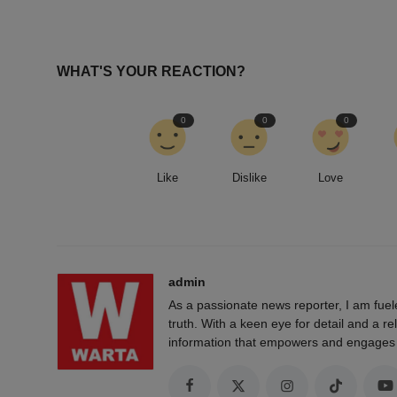
WHAT'S YOUR REACTION?
0
0
0
Like
Dislike
Love
admin
As a passionate news reporter, I am fue
truth. With a keen eye for detail and a rel
information that empowers and engages