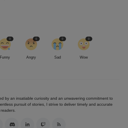
0
0
0
0
Funny
Angry
Sad
Wow
led by an insatiable curiosity and an unwavering commitment to
entless pursuit of stories, I strive to deliver timely and accurate
 readers.