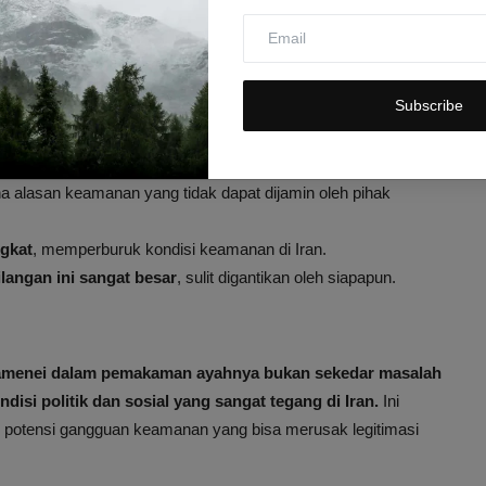
utar Pemakaman dan Situasi
Subscribe
i 2026
, saat serangan gabungan AS-Israel terhadap Iran
gu
untuk menghormati jasa dan semangat revolusi almarhum.
a alasan keamanan yang tidak dapat dijamin oleh pihak
ngkat
, memperburuk kondisi keamanan di Iran.
angan ini sangat besar
, sulit digantikan oleh siapapun.
hamenei dalam pemakaman ayahnya bukan sekedar masalah
isi politik dan sosial yang sangat tegang di Iran.
Ini
potensi gangguan keamanan yang bisa merusak legitimasi