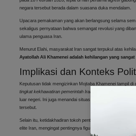
negara tersebut berada dalam suasana duka mendalam.
Upacara pemakaman yang akan berlangsung selama seming
sekaligus pernyataan bahwa semangat revolusi yang diba
ulama penguasa Iran.
Menurut Elahi, masyarakat Iran sangat terpukul atas keh
Ayatollah Ali Khamenei adalah kehilangan yang sangat 
Implikasi dan Konteks Polit
Keputusan tidak mengizinkan Mojtaba Khamenei tampil 
tingkat kekhawatiran pemerintah Iran terhadap potensi 
luar negeri. Ini juga menandai situasi keamanan yang sangat
tersebut.
Selain itu, ketidakhadiran tokoh penting seperti Mojtaba dap
elite Iran, mengingat pentingnya figur tersebut dalam lans