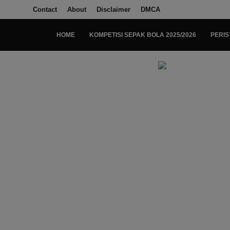
Contact
About
Disclaimer
DMCA
HOME
KOMPETISI SEPAK BOLA 2025/2026
PERIS
Login
Register
Home
Kompetisi Sepak Bola 2025/2026
Contact
About
Disclaimer
Peristiwa