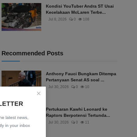
Kondisi YouTuber Andra ST Usai
Kecelakaan McLaren Terbe...
Jul 8, 2026
0
108
Recommended Posts
Anthony Fauci Bungkam Ditempa
Pertanyaan Senat AS soal ...
Jul 30, 2026
0
10
LETTER
Pertukaran Kawhi Leonard ke
Raptors Berpotensi Tertunda...
the latest news,
Jul 30, 2026
0
11
ly in your inbox