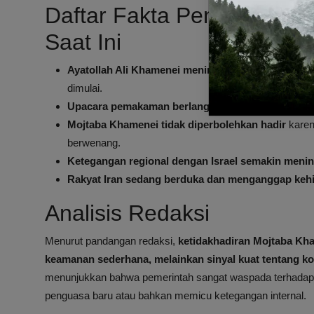
Daftar Fakta Penting Sep
Saat Ini
Ayatollah Ali Khamenei meninggal pada 28 Februar
dimulai.
Upacara pemakaman berlangsung selama seming
Mojtaba Khamenei tidak diperbolehkan hadir
karen
berwenang.
Ketegangan regional dengan Israel semakin meni
Rakyat Iran sedang berduka dan menganggap kehil
Analisis Redaksi
Menurut pandangan redaksi,
ketidakhadiran Mojtaba K
keamanan sederhana, melainkan sinyal kuat tentang kond
menunjukkan bahwa pemerintah sangat waspada terhadap 
penguasa baru atau bahkan memicu ketegangan internal.