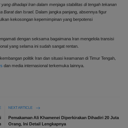
yang dihadapi Iran dalam menjaga stabilitas di tengah tekanan
 Barat dan Israel.
Dalam jangka panjang, absennya figur
bulkan kekosongan kepemimpinan yang berpotensi
mengamati dengan seksama bagaimana Iran mengelola transisi
nal yang selama ini sudah sangat rentan.
rkembangan politik Iran dan situasi keamanan di Timur Tengah,
s
dan media internasional terkemuka lainnya.
E
NEXT ARTICLE
i
Pemakaman Ali Khamenei Diperkirakan Dihadiri 20 Juta
n
Orang, Ini Detail Lengkapnya