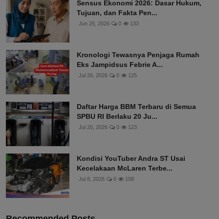
Sensus Ekonomi 2026: Dasar Hukum,
Tujuan, dan Fakta Pen...
Jun 25, 2026
0
133
Kronologi Tewasnya Penjaga Rumah
Eks Jampidsus Febrie A...
Jul 26, 2026
0
125
Daftar Harga BBM Terbaru di Semua
SPBU RI Berlaku 20 Ju...
Jul 20, 2026
0
123
Kondisi YouTuber Andra ST Usai
Kecelakaan McLaren Terbe...
Jul 8, 2026
0
108
Recommended Posts