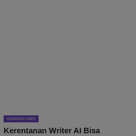
DMCA
Politik
Ekonomi
Internasional
Teknologi
Hiburan
Kesehatan
Otomotif
KEAMANAN SIBER
Kerentanan Writer AI Bisa