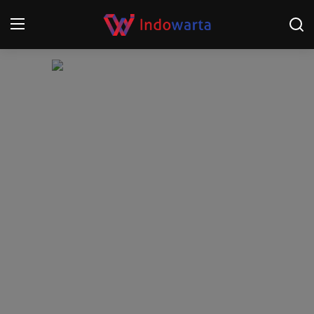
Login
Register
Home
Kompetisi Sepak Bola 2025/2026
Contact
About
Disclaimer
Peristiwa