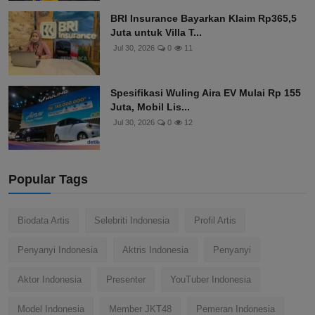
BRI Insurance Bayarkan Klaim Rp365,5
Juta untuk Villa T...
Jul 30, 2026
0
11
Spesifikasi Wuling Aira EV Mulai Rp 155
Juta, Mobil Lis...
Jul 30, 2026
0
12
Popular Tags
Biodata Artis
Selebriti Indonesia
Profil Artis
Penyanyi Indonesia
Aktris Indonesia
Penyanyi
Aktor Indonesia
Presenter
YouTuber Indonesia
Model Indonesia
Member JKT48
Pemeran Indonesia