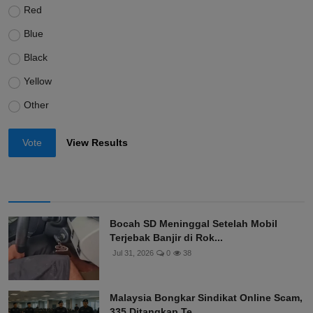
Red
Blue
Black
Yellow
Other
Vote
View Results
Bocah SD Meninggal Setelah Mobil
Terjebak Banjir di Rok...
Jul 31, 2026
0
38
Malaysia Bongkar Sindikat Online Scam,
335 Ditangkap Te...