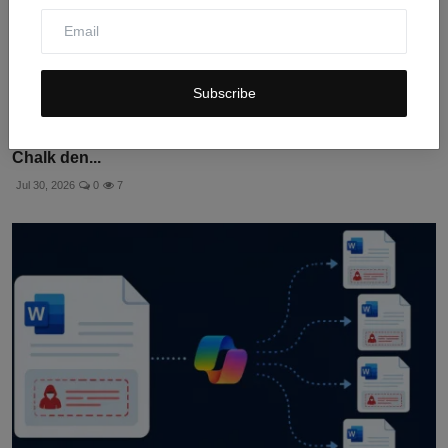
Subscribe
Amazon Kaitkan Pembajakan Paket npm Debug dan
Chalk den...
Jul 30, 2026
0
7