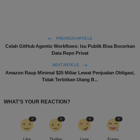
PREVIOUS ARTICLE
Celah GitHub Agentic Workflows: Isu Publik Bisa Bocorkan
Data Repo Privat
NEXT ARTICLE
Amazon Raup Minimal $25 Miliar Lewat Penjualan Obligasi,
Tidak Terbitkan Utang B...
WHAT'S YOUR REACTION?
0
0
0
0
Like
Dislike
Love
Funny