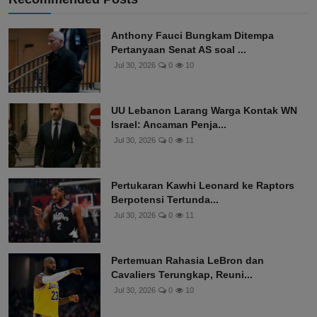
Anthony Fauci Bungkam Ditempa
Pertanyaan Senat AS soal ...
Jul 30, 2026
0
10
UU Lebanon Larang Warga Kontak WN
Israel: Ancaman Penja...
Jul 30, 2026
0
11
Pertukaran Kawhi Leonard ke Raptors
Berpotensi Tertunda...
Jul 30, 2026
0
11
Pertemuan Rahasia LeBron dan
Cavaliers Terungkap, Reuni...
Jul 30, 2026
0
10