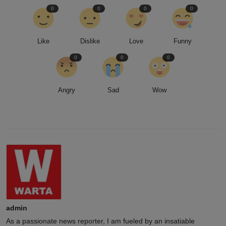
0
0
0
0
Like
Dislike
Love
Funny
0
0
0
Angry
Sad
Wow
admin
As a passionate news reporter, I am fueled by an insatiable