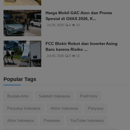
Harga Mobil GAC Aion dan Promo
Spesial di GIIAS 2026, K...
Jul 30, 2026
0
13
FCC Blokir Robot dan Inverter Asing
Baru karena Risiko ...
Jul 30, 2026
0
13
Popular Tags
Biodata Artis
Selebriti Indonesia
Profil Artis
Penyanyi Indonesia
Aktris Indonesia
Penyanyi
Aktor Indonesia
Presenter
YouTuber Indonesia