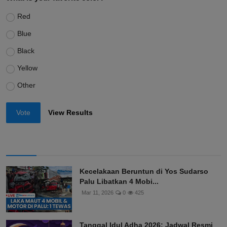
Red
Blue
Black
Yellow
Other
Vote
View Results
Kecelakaan Beruntun di Yos Sudarso
Palu Libatkan 4 Mobi...
Mar 11, 2026
0
425
Tanggal Idul Adha 2026: Jadwal Resmi