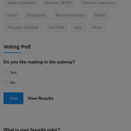
Model Indonesia
Member JKT48
Pemeran Indonesia
video
Pengusaha
Musisi Indonesia
Model
Penyanyi Dangdut
YouTuber
quiz
Aktor
Voting Poll
Do you like reading in the subway?
Yes
No
Vote
View Results
What is your favorite color?