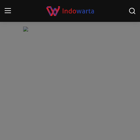
Login
Register
Home
Kompetisi Sepak Bola 2025/2026
Contact
About
Disclaimer
Peristiwa