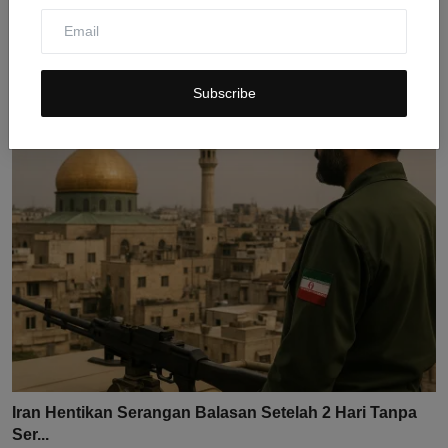
AS Pertimbangkan Operasi Militer Canggih Serbu Stok
Ura...
Subscribe
Jul 27, 2026
0
16
Iran Hentikan Serangan Balasan Setelah 2 Hari Tanpa
Ser...