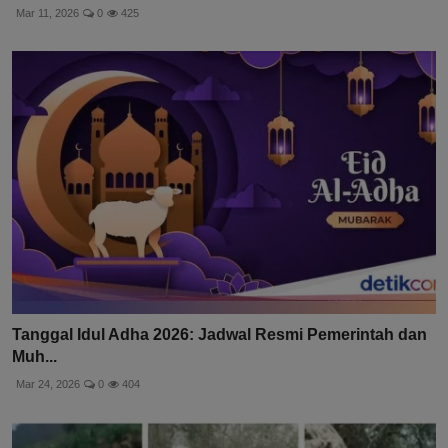
Mar 11, 2026
0
425
Tanggal Idul Adha 2026: Jadwal Resmi Pemerintah dan
Muh...
Mar 24, 2026
0
404