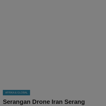
DMCA
Politik
Ekonomi
Internasional
Teknologi
Hiburan
Kesehatan
Otomotif
AFRIKA & GLOBAL
Serangan Drone Iran Serang