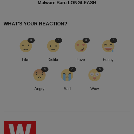
Malware Baru LONGLEASH
WHAT'S YOUR REACTION?
0
0
0
0
Like
Dislike
Love
Funny
0
0
0
Angry
Sad
Wow