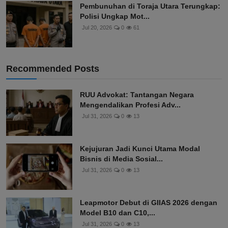
Pembunuhan di Toraja Utara Terungkap:
Polisi Ungkap Mot...
Jul 20, 2026
0
61
Recommended Posts
RUU Advokat: Tantangan Negara
Mengendalikan Profesi Adv...
Jul 31, 2026
0
13
Kejujuran Jadi Kunci Utama Modal
Bisnis di Media Sosial...
Jul 31, 2026
0
13
Leapmotor Debut di GIIAS 2026 dengan
Model B10 dan C10,...
Jul 31, 2026
0
13