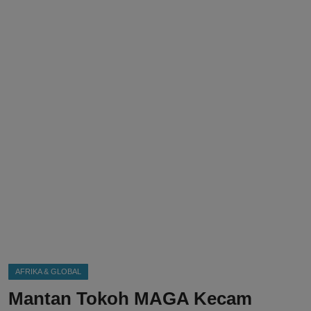
DMCA
Politik
Ekonomi
Internasional
Teknologi
Hiburan
Kesehatan
Otomotif
AFRIKA & GLOBAL
Mantan Tokoh MAGA Kecam