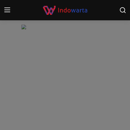
Login
Register
Home
Kompetisi Sepak Bola 2025/2026
Contact
About
Disclaimer
Peristiwa