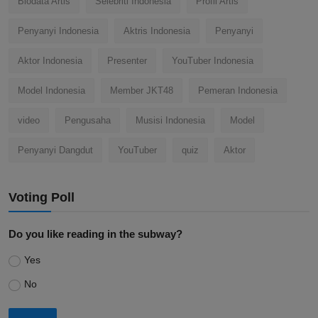
Biodata Artis
Selebriti Indonesia
Profil Artis
Penyanyi Indonesia
Aktris Indonesia
Penyanyi
Aktor Indonesia
Presenter
YouTuber Indonesia
Model Indonesia
Member JKT48
Pemeran Indonesia
video
Pengusaha
Musisi Indonesia
Model
Penyanyi Dangdut
YouTuber
quiz
Aktor
Voting Poll
Do you like reading in the subway?
Yes
No