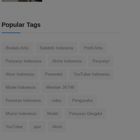
Popular Tags
Biodata Artis
Selebriti Indonesia
Profil Artis
Penyanyi Indonesia
Aktris Indonesia
Penyanyi
Aktor Indonesia
Presenter
YouTuber Indonesia
Model Indonesia
Member JKT48
Pemeran Indonesia
video
Pengusaha
Musisi Indonesia
Model
Penyanyi Dangdut
YouTuber
quiz
Aktor