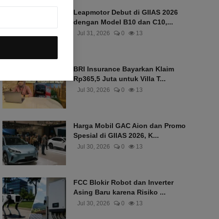
Leapmotor Debut di GIIAS 2026
dengan Model B10 dan C10,...
Jul 31, 2026
0
13
BRI Insurance Bayarkan Klaim
Rp365,5 Juta untuk Villa T...
Jul 30, 2026
0
13
Harga Mobil GAC Aion dan Promo
Spesial di GIIAS 2026, K...
Jul 30, 2026
0
13
FCC Blokir Robot dan Inverter
Asing Baru karena Risiko ...
Jul 30, 2026
0
13