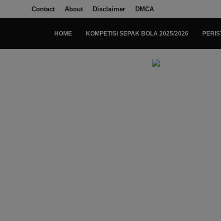
Contact
About
Disclaimer
DMCA
HOME
KOMPETISI SEPAK BOLA 2025/2026
PERIS
Login
Register
Home
Kompetisi Sepak Bola 2025/2026
Contact
About
Disclaimer
Peristiwa