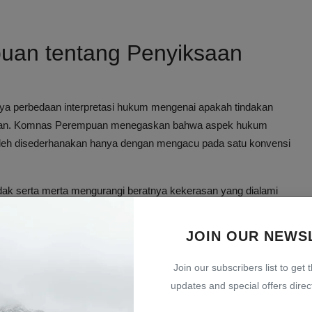
puan tentang Penyiksaan
a perbedaan interpretasi hukum mengenai apakah tindakan
iksaan. Komnas Perempuan menegaskan bahwa aspek hukum
boleh disederhanakan hanya dengan mengacu pada satu konvensi
ak serta merta mengurangi beratnya kekerasan yang dialami
JOIN OUR NEWS
arus dilihat dari konteks hukum nasional dan juga prinsip-
ar keadilan bagi korban dapat ditegakkan secara adil dan
Join our subscribers list to get 
updates and special offers direct
Penanganan Kasus