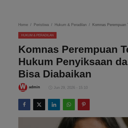
DMCA
Politik
Home
Peristiwa
Hukum & Peradilan
Komnas Perempuan T
Ekonomi
HUKUM & PERADILAN
Komnas Perempuan Te
Internasional
Hukum Penyiksaan da
Teknologi
Bisa Diabaikan
Hiburan
admin
Jun 29, 2026 - 15:10
Kesehatan
Otomotif