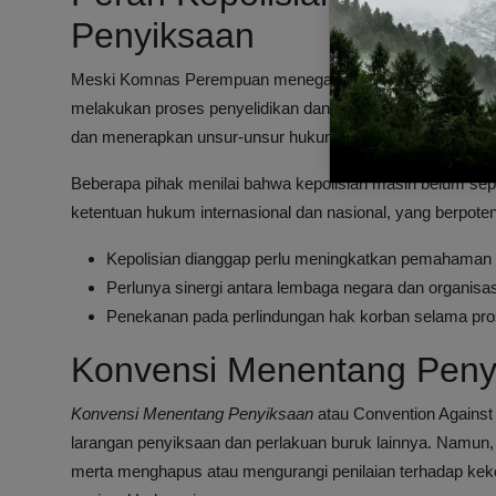
Penyiksaan
Meski Komnas Perempuan menegaskan konstruksi hukum p
melakukan proses penyelidikan dan pendalaman fakta. Namu
dan menerapkan unsur-unsur hukum penyiksaan dalam k
Beberapa pihak menilai bahwa kepolisian masih belum s
ketentuan hukum internasional dan nasional, yang berpot
Kepolisian dianggap perlu meningkatkan pemahaman 
Perlunya sinergi antara lembaga negara dan organisas
Penekanan pada perlindungan hak korban selama pr
Konvensi Menentang Penyi
Konvensi Menentang Penyiksaan
atau Convention Against
larangan penyiksaan dan perlakuan buruk lainnya. Namun
merta menghapus atau mengurangi penilaian terhadap ke