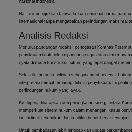
nasional Indonesia.
Hal ini menunjukkan bahwa hukum nasional harus mampu 
internasional tanpa mengabaikan perlindungan maksimal t
Analisis Redaksi
Menurut pandangan redaksi, penegasan Komnas Perempuan
penyiksaan tidak boleh dipandang ringan atau dipermuda
nyata di mana konstruksi hukum yang tepat sangat menent
Selain itu, peran kepolisian sebagai aparat penegak hukum
interpretasi sempit terhadap definisi penyiksaan. Ini pent
perlindungan hukum yang layak.
Ke depan, diharapkan ada peningkatan sinergi antara Komn
memperkuat sistem hukum dalam menangani kasus penyiksa
isu ini tidak terlupakan dan keadilan benar-benar terwujud.
Untuk pembahasan lebih lengkap dan update perkembanga