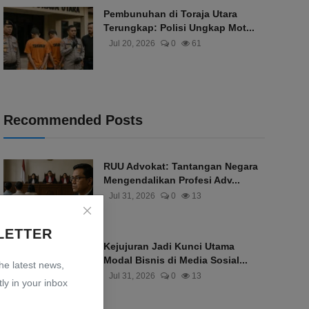
Pembunuhan di Toraja Utara
Terungkap: Polisi Ungkap Mot...
Jul 20, 2026
0
61
Recommended Posts
RUU Advokat: Tantangan Negara
Mengendalikan Profesi Adv...
Jul 31, 2026
0
13
LETTER
Kejujuran Jadi Kunci Utama
Modal Bisnis di Media Sosial...
the latest news,
Jul 31, 2026
0
13
ly in your inbox