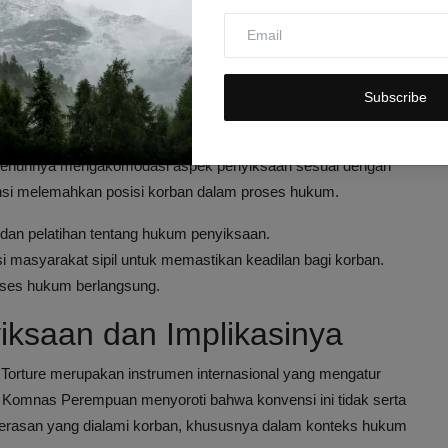
enyiksaan, dalam penanganan kasus ini, kepolisian masih
Subscribe
n, terdapat kritik terkait bagaimana kepolisian mengartikan
asus YTR.
epenuhnya mengakomodasi aspek penyiksaan sesuai dengan
ensi melemahkan posisi korban dalam proses hukum.
dan pelatihan tentang hukum penyiksaan.
i masyarakat sipil untuk memastikan keadilan bagi korban.
oses hukum berlangsung.
ksaan dan Implikasinya
 Torture merupakan instrumen internasional yang mengatur
, Komnas Perempuan menyoroti bahwa konvensi ini tidak serta
kerasan yang dialami korban, khususnya dalam konteks hukum