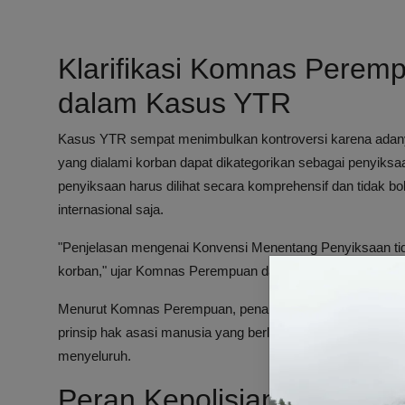
Klarifikasi Komnas Perem
dalam Kasus YTR
Kasus YTR sempat menimbulkan kontroversi karena adany
yang dialami korban dapat dikategorikan sebagai peny
penyiksaan harus dilihat secara komprehensif dan tidak 
internasional saja.
"Penjelasan mengenai Konvensi Menentang Penyiksaan tid
korban," ujar Komnas Perempuan dalam pernyataannya.
Menurut Komnas Perempuan, penanganan kasus penyiksaan h
prinsip hak asasi manusia yang berlaku. Hal ini penting ag
menyeluruh.
Peran Kepolisian dalam 