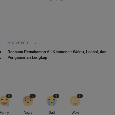
E
NEXT ARTICLE
a
Rencana Pemakaman Ali Khamenei: Waktu, Lokasi, dan
.
Pengamanan Lengkap
0
0
0
0
Funny
Angry
Sad
Wow