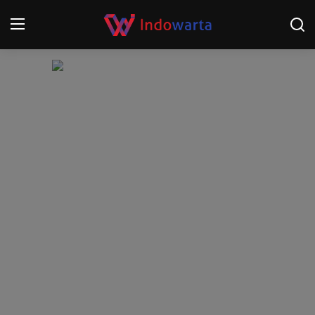
Login
Register
Home
Kompetisi Sepak Bola 2025/2026
Contact
About
Disclaimer
Peristiwa