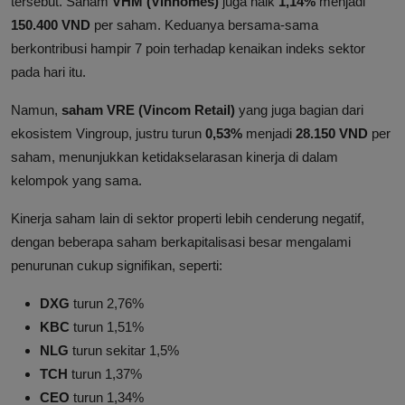
tersebut. Saham
VHM (Vinhomes)
juga naik
1,14%
menjadi
150.400 VND
per saham. Keduanya bersama-sama
berkontribusi hampir 7 poin terhadap kenaikan indeks sektor
pada hari itu.
Namun,
saham VRE (Vincom Retail)
yang juga bagian dari
ekosistem Vingroup, justru turun
0,53%
menjadi
28.150 VND
per
saham, menunjukkan ketidakselarasan kinerja di dalam
kelompok yang sama.
Kinerja saham lain di sektor properti lebih cenderung negatif,
dengan beberapa saham berkapitalisasi besar mengalami
penurunan cukup signifikan, seperti:
DXG
turun 2,76%
KBC
turun 1,51%
NLG
turun sekitar 1,5%
TCH
turun 1,37%
CEO
turun 1,34%