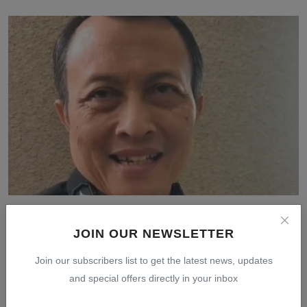
den...
Jul 31, 2026
0
7
JOIN OUR NEWSLETTER
Kejagung Periksa Taipan Properti Tan Kian dan Ferry
Bob...
Join our subscribers list to get the latest news, updates
and special offers directly in your inbox
Jul 30, 2026
0
5