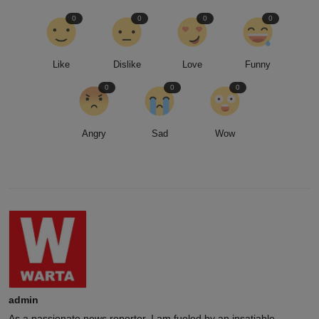
WHAT'S YOUR REACTION?
0
0
0
0
Like
Dislike
Love
Funny
0
0
0
Angry
Sad
Wow