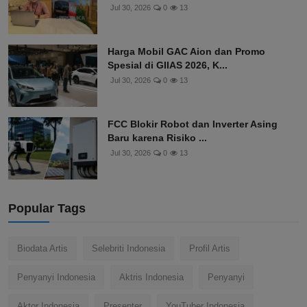
BRI Insurance Bayarkan Klaim Rp365,5
Juta untuk Villa T...
Jul 30, 2026
0
13
Harga Mobil GAC Aion dan Promo
Spesial di GIIAS 2026, K...
Jul 30, 2026
0
13
FCC Blokir Robot dan Inverter Asing
Baru karena Risiko ...
Jul 30, 2026
0
13
Popular Tags
Biodata Artis
Selebriti Indonesia
Profil Artis