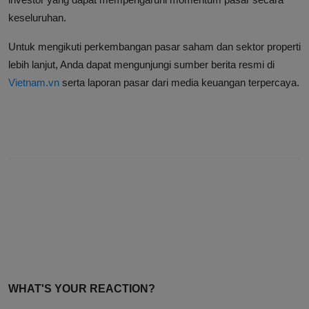
keseluruhan.
Untuk mengikuti perkembangan pasar saham dan sektor properti
lebih lanjut, Anda dapat mengunjungi sumber berita resmi di
Vietnam.vn
serta laporan pasar dari media keuangan terpercaya.
PREVIOUS ARTICLE
Rekonstruksi Penyekapan YTR Digelar di Polda Jabar Demi
Alasan Keamanan
NEXT ARTICLE
Pasar Properti Hanoi Bertransformasi, Spekulasi Harga
Tanah Akan Menurun Tajam