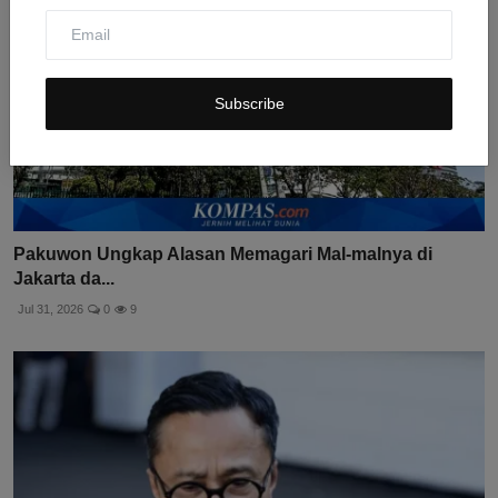
Subscribe
Pakuwon Ungkap Alasan Memagari Mal-malnya di
Jakarta da...
Jul 31, 2026
0
9