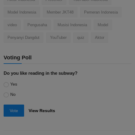
Penyanyi Indonesia
Aktris Indonesia
Penyanyi
Aktor Indonesia
Presenter
YouTuber Indonesia
Model Indonesia
Member JKT48
Pemeran Indonesia
video
Pengusaha
Musisi Indonesia
Model
Penyanyi Dangdut
YouTuber
quiz
Aktor
Voting Poll
Do you like reading in the subway?
Yes
No
Vote
View Results