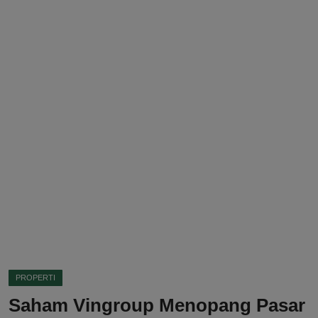
DMCA
Politik
Ekonomi
Internasional
Teknologi
Hiburan
Kesehatan
Otomotif
PROPERTI
Saham Vingroup Menopang Pasar