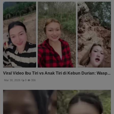
Mar 24, 2026
0
404
Viral Video Ibu Tiri vs Anak Tiri di Kebun Durian: Wasp...
Mar 30, 2026
0
356