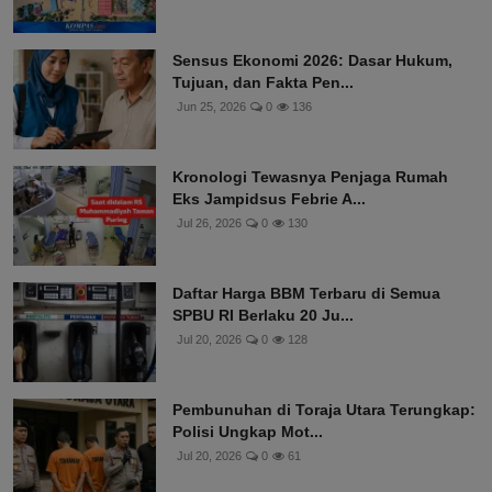
Banjir Terjang Sumatera 2026: Aceh
Tengah, Medan, dan A...
Apr 2, 2026
0
186
Sensus Ekonomi 2026: Dasar Hukum,
Tujuan, dan Fakta Pen...
Jun 25, 2026
0
136
Kronologi Tewasnya Penjaga Rumah
Eks Jampidsus Febrie A...
Jul 26, 2026
0
130
Daftar Harga BBM Terbaru di Semua
SPBU RI Berlaku 20 Ju...
Jul 20, 2026
0
128
Pembunuhan di Toraja Utara Terungkap:
Polisi Ungkap Mot...