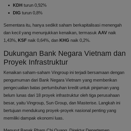
KDH
turun 0,92%
DIG
turun 0,8%
Sementara itu, hanya sedikit saham berkapitalisasi menengah
dan kecil yang menunjukkan kenaikan, termasuk
AAV
naik
1,43%,
KSF
naik 0,64%, dan
KHG
naik 0,2%.
Dukungan Bank Negara Vietnam dan
Proyek Infrastruktur
Kenaikan saham-saham Vingroup ini terjadi bersamaan dengan
pengumuman dari Bank Negara Vietnam yang memberikan
pengecualian batas pertumbuhan kredit untuk pinjaman yang
belum lunas dari 18 proyek infrastruktur oleh tiga perusahaan
besar, yaitu Vingroup, Sun Group, dan Masterise. Langkah ini
bertujuan mendukung proyek-proyek nasional penting yang
memiliki dampak ekonomi luas.
Menurut Bapak Pham Chi Quang, Direktur Departemen