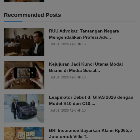
Jul 20, 2026
0
61
Recommended Posts
RUU Advokat: Tantangan Negara
Mengendalikan Profesi Adv...
Jul 31, 2026
0
13
Kejujuran Jadi Kunci Utama Modal
Bisnis di Media Sosial...
Jul 31, 2026
0
13
Leapmotor Debut di GIIAS 2026 dengan
Model B10 dan C10,...
Jul 31, 2026
0
13