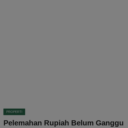
DMCA
Politik
Ekonomi
Internasional
Teknologi
Hiburan
Kesehatan
Otomotif
PROPERTI
Pelemahan Rupiah Belum Ganggu