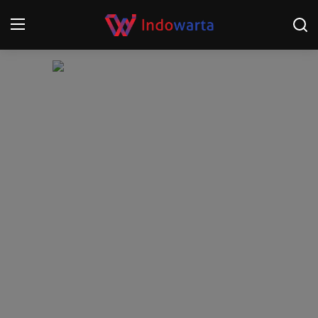
Login
Register
Home
Kompetisi Sepak Bola 2025/2026
Contact
About
Disclaimer
Peristiwa