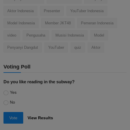
Aktor Indonesia
Presenter
YouTuber Indonesia
Model Indonesia
Member JKT48
Pemeran Indonesia
video
Pengusaha
Musisi Indonesia
Model
Penyanyi Dangdut
YouTuber
quiz
Aktor
Voting Poll
Do you like reading in the subway?
Yes
No
Vote
View Results