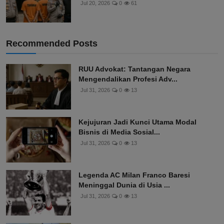
Jul 20, 2026
0
61
Recommended Posts
RUU Advokat: Tantangan Negara
Mengendalikan Profesi Adv...
Jul 31, 2026
0
13
Kejujuran Jadi Kunci Utama Modal
Bisnis di Media Sosial...
Jul 31, 2026
0
13
Legenda AC Milan Franco Baresi
Meninggal Dunia di Usia ...
Jul 31, 2026
0
13