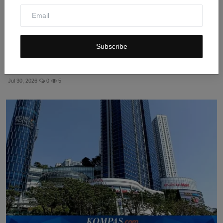
Subscribe
Kejagung Periksa Taipan Properti Tan Kian dan Ferry
Bob...
Jul 30, 2026
0
5