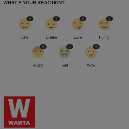
WHAT'S YOUR REACTION?
0
0
0
0
Like
Dislike
Love
Funny
0
0
0
Angry
Sad
Wow