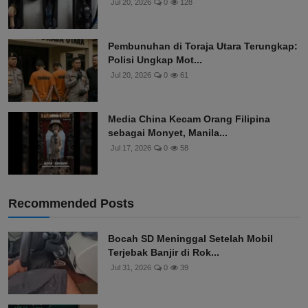
Jul 20, 2026
0
128
Pembunuhan di Toraja Utara Terungkap:
Polisi Ungkap Mot...
Jul 20, 2026
0
61
Media China Kecam Orang Filipina
sebagai Monyet, Manila...
Jul 17, 2026
0
58
Recommended Posts
Bocah SD Meninggal Setelah Mobil
Terjebak Banjir di Rok...
Jul 31, 2026
0
39