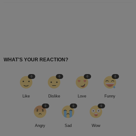
WHAT'S YOUR REACTION?
0
0
0
0
Like
Dislike
Love
Funny
0
0
0
Angry
Sad
Wow