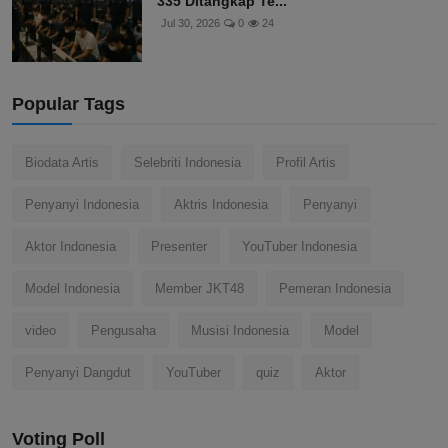
335 Ditangkap Te...
Jul 30, 2026
0
24
Popular Tags
Biodata Artis
Selebriti Indonesia
Profil Artis
Penyanyi Indonesia
Aktris Indonesia
Penyanyi
Aktor Indonesia
Presenter
YouTuber Indonesia
Model Indonesia
Member JKT48
Pemeran Indonesia
video
Pengusaha
Musisi Indonesia
Model
Penyanyi Dangdut
YouTuber
quiz
Aktor
Voting Poll