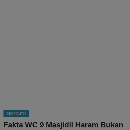
DMCA
Politik
Ekonomi
Internasional
Teknologi
Hiburan
Kesehatan
Otomotif
GEOPOLITIK
Fakta WC 9 Masjidil Haram Bukan