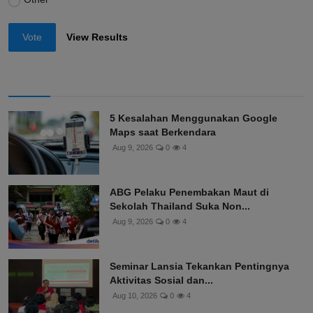
Vote
View Results
5 Kesalahan Menggunakan Google
Maps saat Berkendara
Aug 9, 2026
0
4
ABG Pelaku Penembakan Maut di
Sekolah Thailand Suka Non...
Aug 9, 2026
0
4
Seminar Lansia Tekankan Pentingnya
Aktivitas Sosial dan...
Aug 10, 2026
0
4