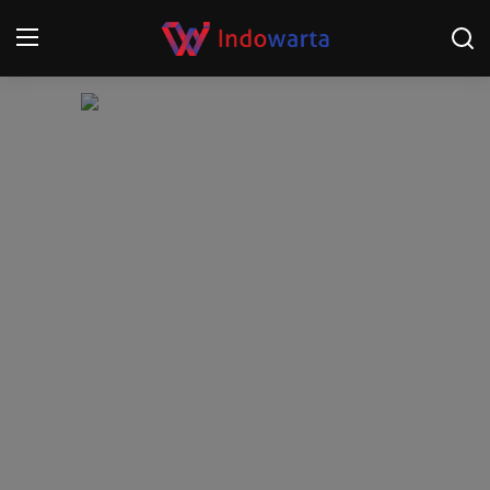
Login
Register
Home
Kompetisi Sepak Bola 2025/2026
Contact
About
Disclaimer
Peristiwa