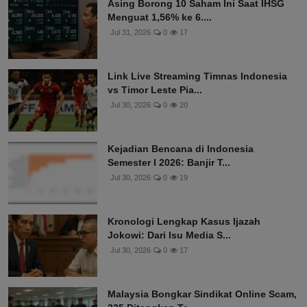
Asing Borong 10 Saham Ini Saat IHSG
Menguat 1,56% ke 6....
Jul 31, 2026
0
17
Link Live Streaming Timnas Indonesia
vs Timor Leste Pia...
Jul 30, 2026
0
20
Kejadian Bencana di Indonesia
Semester I 2026: Banjir T...
Jul 30, 2026
0
19
Kronologi Lengkap Kasus Ijazah
Jokowi: Dari Isu Media S...
Jul 30, 2026
0
17
Malaysia Bongkar Sindikat Online Scam,