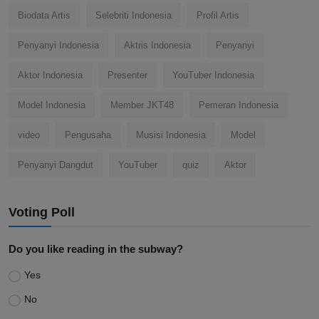
Biodata Artis
Selebriti Indonesia
Profil Artis
Penyanyi Indonesia
Aktris Indonesia
Penyanyi
Aktor Indonesia
Presenter
YouTuber Indonesia
Model Indonesia
Member JKT48
Pemeran Indonesia
video
Pengusaha
Musisi Indonesia
Model
Penyanyi Dangdut
YouTuber
quiz
Aktor
Voting Poll
Do you like reading in the subway?
Yes
No