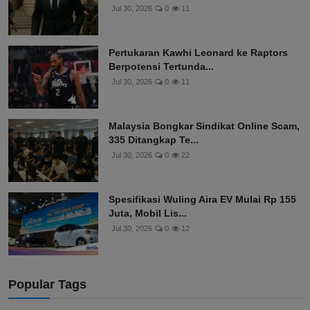
Jul 30, 2026
0
11
Pertukaran Kawhi Leonard ke Raptors
Berpotensi Tertunda...
Jul 30, 2026
0
11
Malaysia Bongkar Sindikat Online Scam,
335 Ditangkap Te...
Jul 30, 2026
0
22
Spesifikasi Wuling Aira EV Mulai Rp 155
Juta, Mobil Lis...
Jul 30, 2026
0
12
Popular Tags