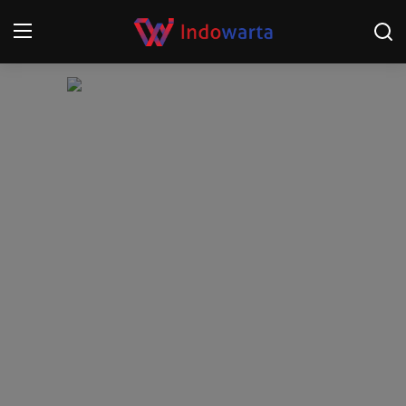
Login
Register
Home
Kompetisi Sepak Bola 2025/2026
Contact
About
Disclaimer
Peristiwa