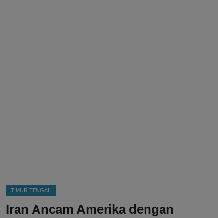
DMCA
Politik
Ekonomi
Internasional
Teknologi
Hiburan
Kesehatan
Otomotif
TIMUR TENGAH
Iran Ancam Amerika dengan