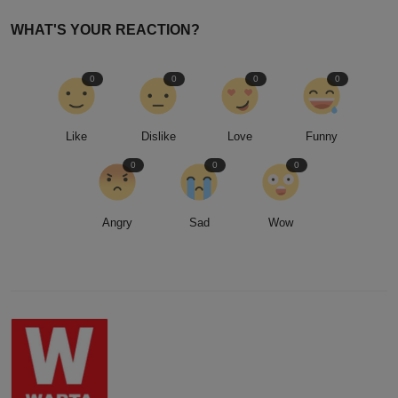
WHAT'S YOUR REACTION?
0
0
0
0
Like
Dislike
Love
Funny
0
0
0
Angry
Sad
Wow