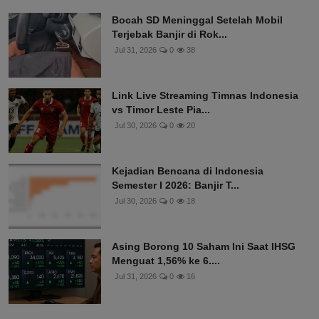
Bocah SD Meninggal Setelah Mobil
Terjebak Banjir di Rok...
Jul 31, 2026
0
38
Link Live Streaming Timnas Indonesia
vs Timor Leste Pia...
Jul 30, 2026
0
20
Kejadian Bencana di Indonesia
Semester I 2026: Banjir T...
Jul 30, 2026
0
18
Asing Borong 10 Saham Ini Saat IHSG
Menguat 1,56% ke 6....
Jul 31, 2026
0
16