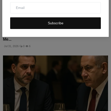
Subscribe
Serangan AS ke Pulau Qeshm Iran: Detik-detik Ledakan
Me...
Jul 31, 2026
0
6