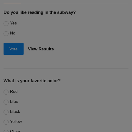
Do you like reading in the subway?
Yes
No
Vote
View Results
What is your favorite color?
Red
Blue
Black
Yellow
Other