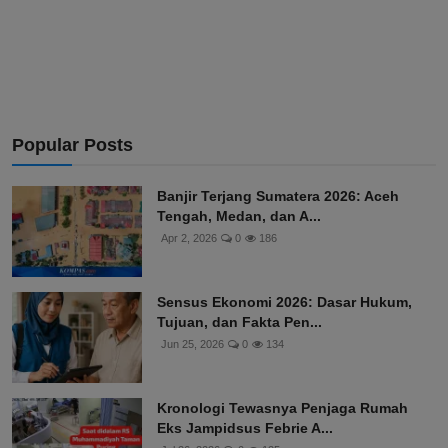
Popular Posts
Banjir Terjang Sumatera 2026: Aceh
Tengah, Medan, dan A...
Apr 2, 2026
0
186
Sensus Ekonomi 2026: Dasar Hukum,
Tujuan, dan Fakta Pen...
Jun 25, 2026
0
134
Kronologi Tewasnya Penjaga Rumah
Eks Jampidsus Febrie A...