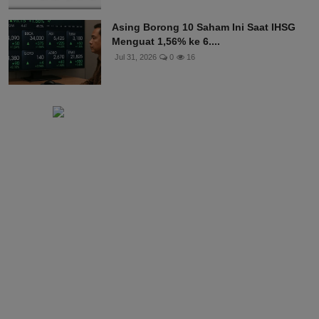
Asing Borong 10 Saham Ini Saat IHSG
Menguat 1,56% ke 6....
Jul 31, 2026
0
16