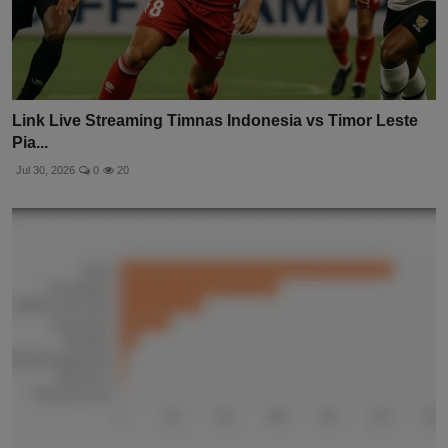
Link Live Streaming Timnas Indonesia vs Timor Leste
Pia...
Jul 30, 2026
0
20