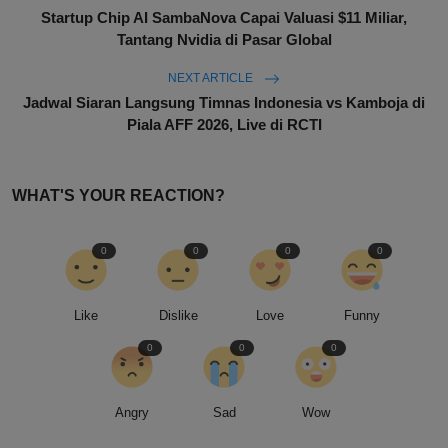
Startup Chip AI SambaNova Capai Valuasi $11 Miliar,
Tantang Nvidia di Pasar Global
NEXT ARTICLE
Jadwal Siaran Langsung Timnas Indonesia vs Kamboja di
Piala AFF 2026, Live di RCTI
WHAT'S YOUR REACTION?
0
0
0
0
Like
Dislike
Love
Funny
0
0
0
Angry
Sad
Wow