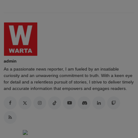
admin
As a passionate news reporter, I am fueled by an insatiable
curiosity and an unwavering commitment to truth. With a keen eye
for detail and a relentless pursuit of stories, I strive to deliver timely
and accurate information that empowers and engages readers.