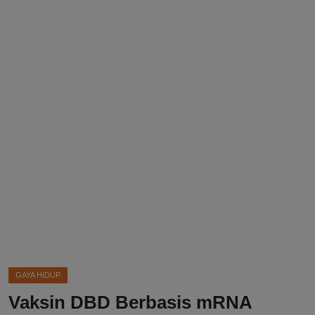
DMCA
Politik
Ekonomi
Internasional
Teknologi
Hiburan
Kesehatan
Otomotif
GAYA HIDUP
Vaksin DBD Berbasis mRNA