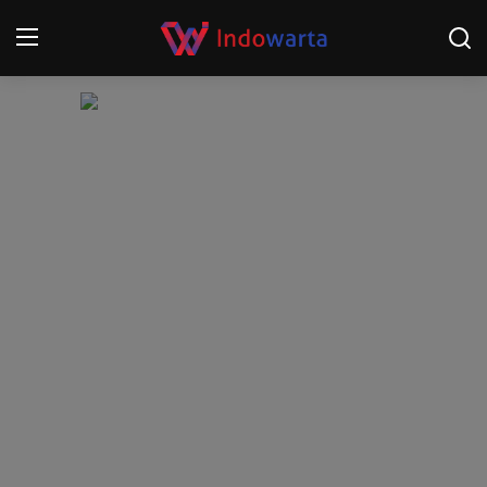
Login
Register
Home
Kompetisi Sepak Bola 2025/2026
Contact
About
Disclaimer
Peristiwa