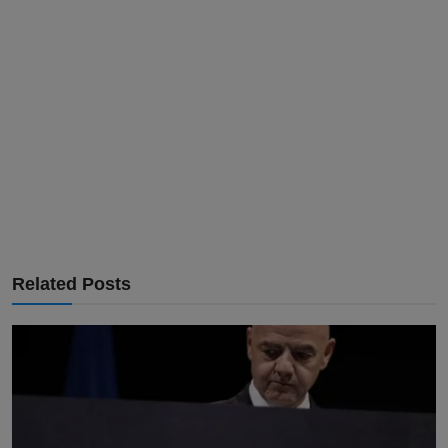
Related Posts