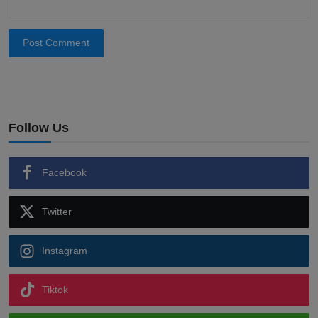
Post Comment
Follow Us
Facebook
Twitter
Instagram
Tiktok