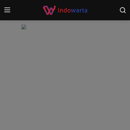
Login
Register
Home
Kompetisi Sepak Bola 2025/2026
Contact
About
Disclaimer
Peristiwa