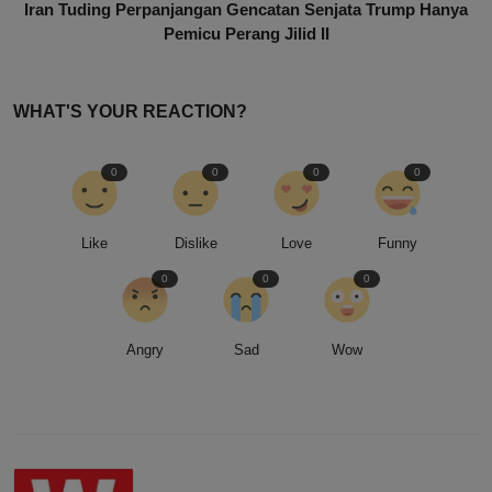
Iran Tuding Perpanjangan Gencatan Senjata Trump Hanya
Pemicu Perang Jilid II
WHAT'S YOUR REACTION?
0
0
0
0
Like
Dislike
Love
Funny
0
0
0
Angry
Sad
Wow