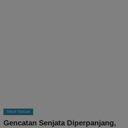
DMCA
Politik
Ekonomi
Internasional
Teknologi
Hiburan
Kesehatan
Otomotif
TIMUR TENGAH
Gencatan Senjata Diperpanjang,