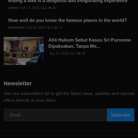
Riding a bike is a delightful and invigorating experience
admin
Feb 19, 2025
0
80
How well do you know the famous places in the world?
dailynews
Feb 18, 2025
0
73
Ahli Hukum Sebut Kasus Sri Purnomo
Dipaksakan, Tanpa Me...
Apr 15, 2026
0
69
Newsletter
Join our subscribers list to get the latest news, updates and special
offers directly in your inbox
Subscribe