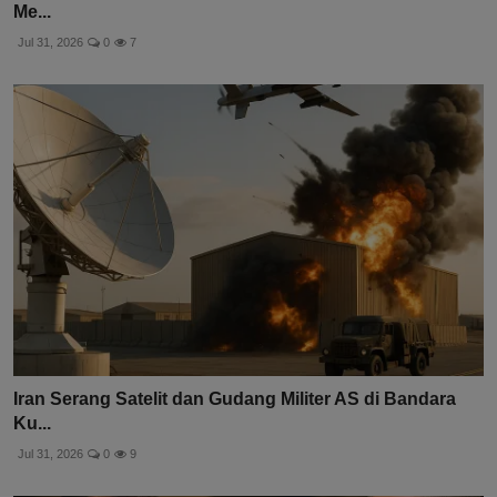
Me...
Jul 31, 2026
0
7
Iran Serang Satelit dan Gudang Militer AS di Bandara
Ku...
Jul 31, 2026
0
9