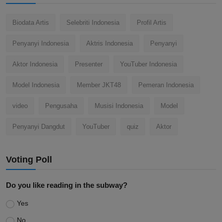
Biodata Artis
Selebriti Indonesia
Profil Artis
Penyanyi Indonesia
Aktris Indonesia
Penyanyi
Aktor Indonesia
Presenter
YouTuber Indonesia
Model Indonesia
Member JKT48
Pemeran Indonesia
video
Pengusaha
Musisi Indonesia
Model
Penyanyi Dangdut
YouTuber
quiz
Aktor
Voting Poll
Do you like reading in the subway?
Yes
No