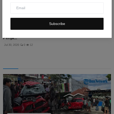
Subscribe
UU Lebanon Larang Warga Kontak WN Israel: Ancaman
Penja...
Jul 30, 2026
0
12