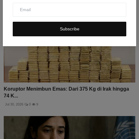
Subscribe
Koruptor Menimbun Emas: Dari 375 Kg di Irak hingga
74 K...
Jul 30, 2026
0
9