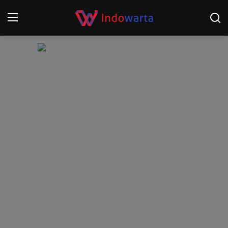
Login
Register
Home
Kompetisi Sepak Bola 2025/2026
Contact
About
Disclaimer
Peristiwa