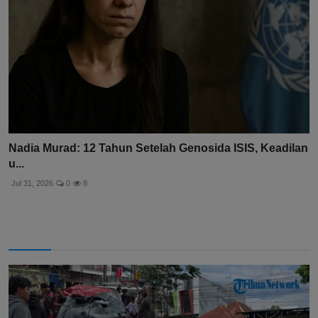
Nadia Murad: 12 Tahun Setelah Genosida ISIS, Keadilan
u...
Jul 31, 2026
0
8