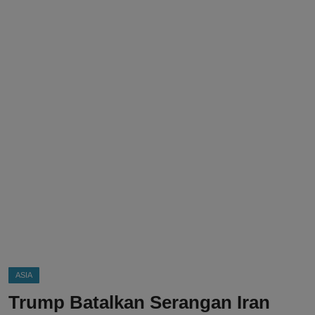
DMCA
Politik
Ekonomi
Internasional
Teknologi
Hiburan
Kesehatan
Otomotif
ASIA
Trump Batalkan Serangan Iran