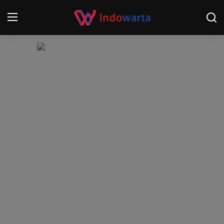
Login
Register
Home
Kompetisi Sepak Bola 2025/2026
Contact
About
Disclaimer
Peristiwa