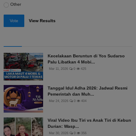
Other
Vote
View Results
Kecelakaan Beruntun di Yos Sudarso
Palu Libatkan 4 Mobi...
Mar 11, 2026
0
425
Tanggal Idul Adha 2026: Jadwal Resmi
Pemerintah dan Muh...
Mar 24, 2026
0
404
Viral Video Ibu Tiri vs Anak Tiri di Kebun
Durian: Wasp...
Mar 30, 2026
0
356