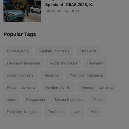
Spesial di GIIAS 2026, K...
Jul 30, 2026
0
13
Popular Tags
Biodata Artis
Selebriti Indonesia
Profil Artis
Penyanyi Indonesia
Aktris Indonesia
Penyanyi
Aktor Indonesia
Presenter
YouTuber Indonesia
Model Indonesia
Member JKT48
Pemeran Indonesia
video
Pengusaha
Musisi Indonesia
Model
Penyanyi Dangdut
YouTuber
quiz
Aktor