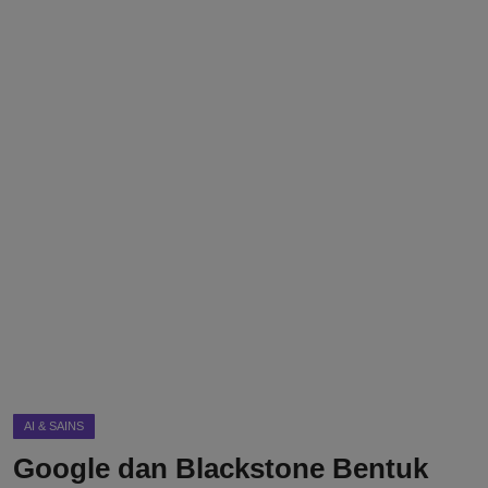
DMCA
Politik
Ekonomi
Internasional
Teknologi
Hiburan
Kesehatan
Otomotif
AI & SAINS
Google dan Blackstone Bentuk