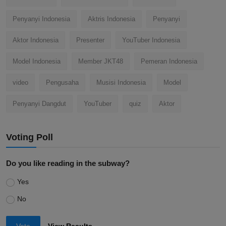
Penyanyi Indonesia
Aktris Indonesia
Penyanyi
Aktor Indonesia
Presenter
YouTuber Indonesia
Model Indonesia
Member JKT48
Pemeran Indonesia
video
Pengusaha
Musisi Indonesia
Model
Penyanyi Dangdut
YouTuber
quiz
Aktor
Voting Poll
Do you like reading in the subway?
Yes
No
Vote
View Results