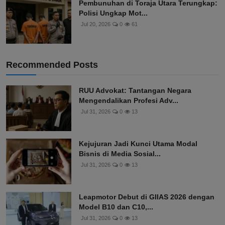
Pembunuhan di Toraja Utara Terungkap:
Polisi Ungkap Mot...
Jul 20, 2026
0
61
Recommended Posts
RUU Advokat: Tantangan Negara
Mengendalikan Profesi Adv...
Jul 31, 2026
0
13
Kejujuran Jadi Kunci Utama Modal
Bisnis di Media Sosial...
Jul 31, 2026
0
13
Leapmotor Debut di GIIAS 2026 dengan
Model B10 dan C10,...
Jul 31, 2026
0
13