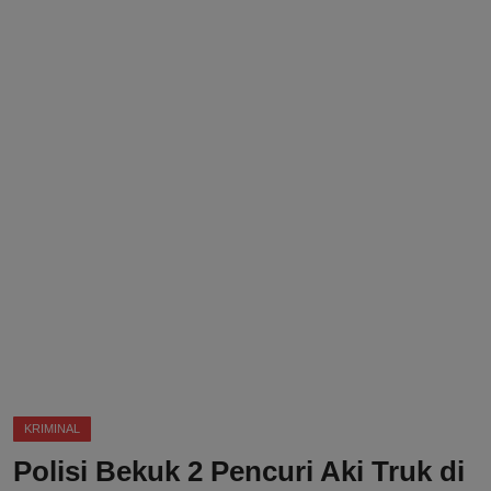
DMCA
Politik
Ekonomi
Internasional
Teknologi
Hiburan
Kesehatan
Otomotif
KRIMINAL
Polisi Bekuk 2 Pencuri Aki Truk di