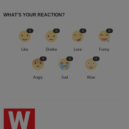
WHAT'S YOUR REACTION?
0
0
0
0
Like
Dislike
Love
Funny
0
0
0
Angry
Sad
Wow