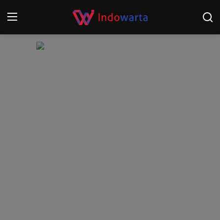
Login
Register
Home
Kompetisi Sepak Bola 2025/2026
Contact
About
Disclaimer
Peristiwa