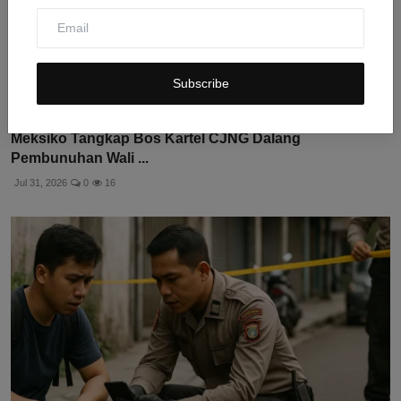
Subscribe
Meksiko Tangkap Bos Kartel CJNG Dalang
Pembunuhan Wali ...
Jul 31, 2026
0
16