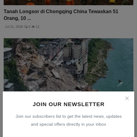
Tanah Longsor di Chongqing China Tewaskan 51
Orang, 10 ...
Jul 31, 2026
0
11
JOIN OUR NEWSLETTER
Join our subscribers list to get the latest news, updates
and special offers directly in your inbox
China Terus Lakukan Pencarian Korban Tanah
Longsor, 51 ...