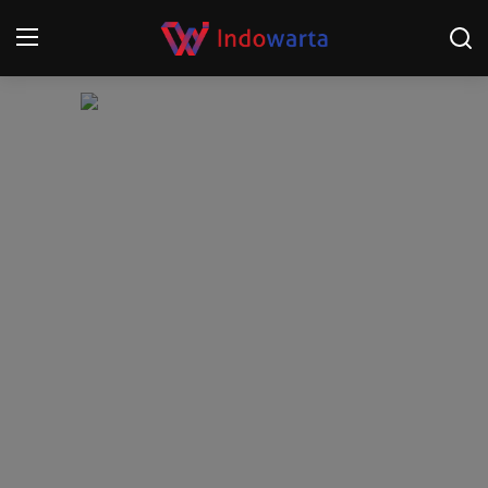
Login
Register
Home
Kompetisi Sepak Bola 2025/2026
Contact
About
Disclaimer
Peristiwa