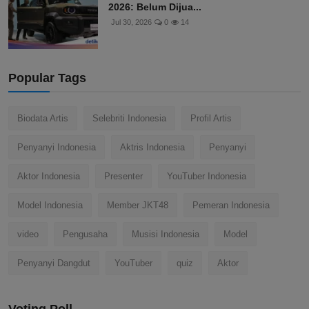
2026: Belum Dijua...
Jul 30, 2026
0
14
Popular Tags
Biodata Artis
Selebriti Indonesia
Profil Artis
Penyanyi Indonesia
Aktris Indonesia
Penyanyi
Aktor Indonesia
Presenter
YouTuber Indonesia
Model Indonesia
Member JKT48
Pemeran Indonesia
video
Pengusaha
Musisi Indonesia
Model
Penyanyi Dangdut
YouTuber
quiz
Aktor