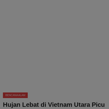
DMCA
Politik
Ekonomi
Internasional
Teknologi
Hiburan
Kesehatan
Otomotif
BENCANA ALAM
Hujan Lebat di Vietnam Utara Picu