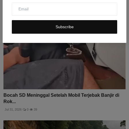
Jul 31, 2026
0
3
Subscribe
Bocah SD Meninggal Setelah Mobil Terjebak Banjir di
Rok...
Jul 31, 2026
0
39