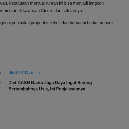
wah, keputusan menjual rumah ini bisa menjadi langkah
rmintaan di kawasan Cinere dan sekitarnya.
nai penjualan properti selebriti dan berbagai berita menarik
E
NEXT ARTICLE
r
Diet DASH Bantu Jaga Daya Ingat Seiring
.
Bertambahnya Usia, Ini Penjelasannya