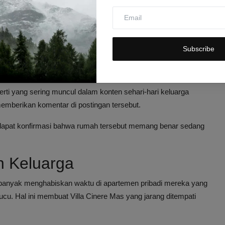
arga yang jauh lebih tinggi, yaitu sekitar Rp 35 miliar. Namun,
al pada 2024. Kini, dengan harga yang lebih kompetitif di angka
Subscribe
i.
griyapointproperty
memasarkan rumah tersebut pada 25
ti yang sering muncul dalam konten sehari-hari keluarga
emberikan komentar di postingan tersebut.
dapat konfirmasi bahwa rumah tersebut memang benar sedang
n Keluarga
 banyak menghabiskan waktu di apartemen pribadi mereka yang
cucu. Hal ini membuat Villa Cinere Mas yang jarang ditempati