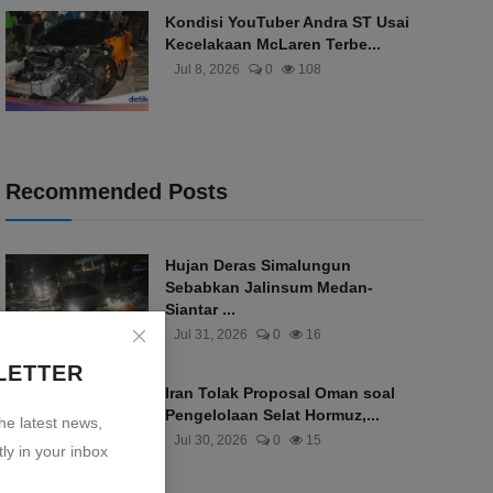
Kondisi YouTuber Andra ST Usai
Kecelakaan McLaren Terbe...
Jul 8, 2026
0
108
Recommended Posts
Hujan Deras Simalungun
Sebabkan Jalinsum Medan-
Siantar ...
Jul 31, 2026
0
16
LETTER
Iran Tolak Proposal Oman soal
Pengelolaan Selat Hormuz,...
the latest news,
Jul 30, 2026
0
15
ly in your inbox