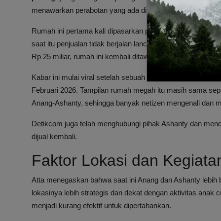
menawarkan perabotan yang ada di dalam rumah tersebut.
Rumah ini pertama kali dipasarkan pada tahun 2020 dengan h
saat itu penjualan tidak berjalan lancar hingga akhirnya bat
Rp 25 miliar, rumah ini kembali ditawarkan ke pasar propert
Kabar ini mulai viral setelah sebuah akun broker properti
@
Februari 2026. Tampilan rumah megah itu masih sama seper
Anang-Ashanty, sehingga banyak netizen mengenali dan m
Detikcom juga telah menghubungi pihak Ashanty dan men
dijual kembali.
Faktor Lokasi dan Kegiata
Atta menegaskan bahwa saat ini Anang dan Ashanty lebih
lokasinya lebih strategis dan dekat dengan aktivitas anak 
menjadi kurang efektif untuk dipertahankan.