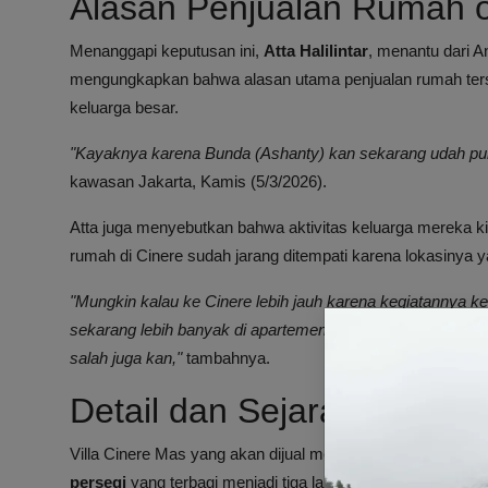
Alasan Penjualan Rumah o
Menanggapi keputusan ini,
Atta Halilintar
, menantu dari 
mengungkapkan bahwa alasan utama penjualan rumah terse
keluarga besar.
"Kayaknya karena Bunda (Ashanty) kan sekarang udah pu
kawasan Jakarta, Kamis (5/3/2026).
Atta juga menyebutkan bahwa aktivitas keluarga mereka ki
rumah di Cinere sudah jarang ditempati karena lokasinya 
"Mungkin kalau ke Cinere lebih jauh karena kegiatannya 
sekarang lebih banyak di apartemen. Jadi daripada mubazi
salah juga kan,"
tambahnya.
Detail dan Sejarah Penjual
Villa Cinere Mas yang akan dijual memiliki luas tanah seb
persegi
yang terbagi menjadi tiga lantai dengan desain be