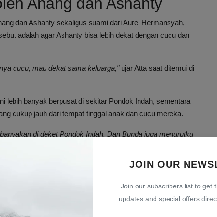
leh Anang dan Ashanty
Anang dan Ashanty sekaligus suami dari Aurel Hermansyah,
but adalah agar Ashanty bisa lebih dekat dengan cucu dan
nya cucu, mau dekat sama keluarga,"
ujar Atta saat ditemui di
ni lebih banyak berpusat di sekitar Pondok Indah, sementara
yang cukup jauh dari tempat tinggal anak dan cucu mereka.
kebanyakan di deket Pondok Indah. Dan Bunda juga menurutku
r ya kan, daripada mubazir ya menurutku jual rumah nggak
JOIN OUR NEWS
an Villa Cinere Mas
Join our subscribers list to get 
updates and special offers direct
esar
1.428 meter persegi
dan luas bangunan sekitar
1.200 meter
rgaya Eropa klasik. Tidak hanya rumah, Anang dan Ashanty juga