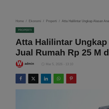
DMCA
Politik
Home
Ekonomi
Properti
Atta Halilintar Ungkap Alasan A
Ekonomi
PROPERTI
Atta Halilintar Ungka
Internasional
Jual Rumah Rp 25 M d
Teknologi
Hiburan
admin
Mar 5, 2026 - 13:10
Kesehatan
Otomotif