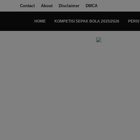
Contact
About
Disclaimer
DMCA
HOME
KOMPETISI SEPAK BOLA 2025/2026
PERIS
Login
Register
Home
Kompetisi Sepak Bola 2025/2026
Contact
About
Disclaimer
Peristiwa