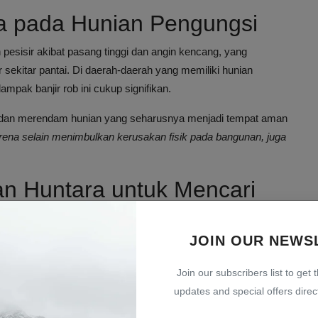
a pada Hunian Pengungsi
 pesisir akibat pasang tinggi dan angin kencang, yang
sekitar pantai. Di daerah-daerah yang memiliki hunian
dampak banjir rob ini cukup signifikan.
pat dan merendam hunian yang seharusnya menjadi tempat aman
arena selain menimbulkan kerusakan fisik pada bangunan, juga
an Huntara untuk Mencari
JOIN OUR NEWS
 punya pilihan lain selain meninggalkan hunian tersebut dan
 menambah beban mental dan fisik mereka yang sebenarnya
Join our subscribers list to get 
terbatasan ekonomi.
updates and special offers direct
g yang terendam air