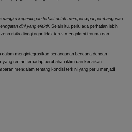
an pemangku kepentingan terkait untuk mempercepat pembangunan
ngatan dini yang efektif.
Selain itu, perlu ada perhatian lebih
ona risiko tinggi agar tidak terus mengalami trauma dan
ma dalam mengintegrasikan penanganan bencana dengan
 yang rentan terhadap perubahan iklim dan kenaikan
aran mendalam tentang kondisi terkini yang perlu menjadi
E
NEXT ARTICLE
t
Banjir Rob dan Abrasi Pantai Melanda 5 Kecamatan di