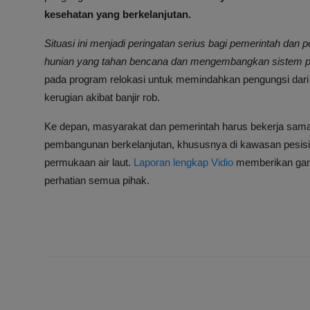
kesehatan yang berkelanjutan.
Situasi ini menjadi peringatan serius bagi pemerintah d
hunian yang tahan bencana dan mengembangkan sistem peri
pada program relokasi untuk memindahkan pengungsi dari z
kerugian akibat banjir rob.
Ke depan, masyarakat dan pemerintah harus bekerja sa
pembangunan berkelanjutan, khususnya di kawasan pesisir
permukaan air laut.
Laporan lengkap Vidio
memberikan gamb
perhatian semua pihak.
PREVIOUS ARTICL
Kader Posyandu Kotim Didorong Edukasi Masyaraka