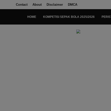
Contact
About
Disclaimer
DMCA
HOME
KOMPETISI SEPAK BOLA 2025/2026
PERIS
Login
Register
Home
Kompetisi Sepak Bola 2025/2026
Contact
About
Disclaimer
Peristiwa