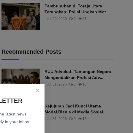
Pembunuhan di Toraja Utara
Terungkap: Polisi Ungkap Mot...
Jul 20, 2026
0
61
Recommended Posts
RUU Advokat: Tantangan Negara
Mengendalikan Profesi Adv...
Jul 31, 2026
0
13
LETTER
Kejujuran Jadi Kunci Utama
Modal Bisnis di Media Sosial...
the latest news,
Jul 31, 2026
0
13
ly in your inbox