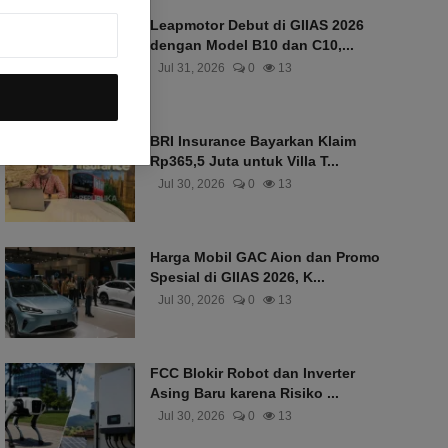
Leapmotor Debut di GIIAS 2026
dengan Model B10 dan C10,...
Jul 31, 2026
0
13
BRI Insurance Bayarkan Klaim
Rp365,5 Juta untuk Villa T...
Jul 30, 2026
0
13
Harga Mobil GAC Aion dan Promo
Spesial di GIIAS 2026, K...
Jul 30, 2026
0
13
FCC Blokir Robot dan Inverter
Asing Baru karena Risiko ...
Jul 30, 2026
0
13