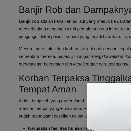
Banjir Rob dan Dampakny
Banjir rob
adalah kenaikan air laut yang masuk ke daratan
menyebabkan genangan air di pemukiman dan infrastruktur 
pengungsi dekat pesisir, seperti yang terjadi baru-baru ini, 
Menurut para saksi dan korban, air laut naik dengan ce
sementara mereka.
Situasi ini sangat mengkhawatirkan k
mengancam kesehatan dan keselamatan para pengungsi
.
Korban Terpaksa Tinggalk
Tempat Aman
Akibat banjir rob yang merendam huntara, para korban tidak
mencari tempat yang lebih aman. Proses pengungsian ini
sudah mengalami kesulitan akibat kondisi pandemi dan ke
Kerusakan fasilitas hunian
seperti lantai dan dindin