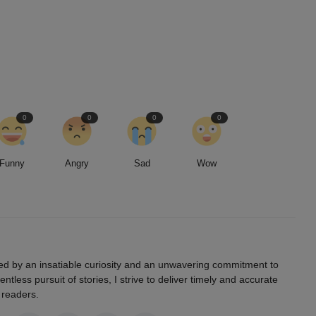
r
Aceh Utara, 179 KK Mengungsi
0
0
0
0
Funny
Angry
Sad
Wow
led by an insatiable curiosity and an unwavering commitment to
entless pursuit of stories, I strive to deliver timely and accurate
 readers.