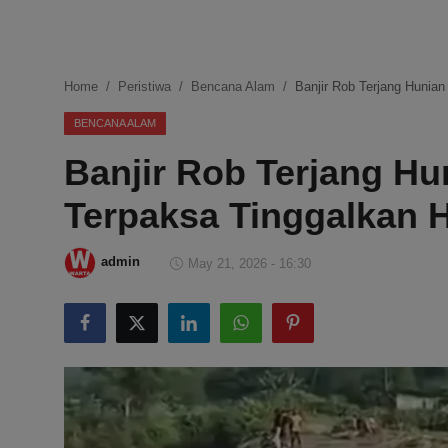
DMCA
Politik
Home
Peristiwa
Bencana Alam
Banjir Rob Terjang Hunia
Ekonomi
BENCANA ALAM
Banjir Rob Terjang H
Internasional
Terpaksa Tinggalkan 
Teknologi
Hiburan
admin
May 21, 2026 - 16:30
Kesehatan
Otomotif