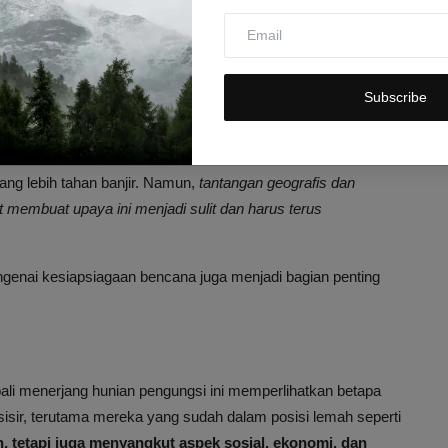
r laut
r dan potensi penyakit
 yang harus pindah mendadak
Subscribe
igasi Banjir Rob
upaya melakukan mitigasi banjir rob dengan membangun
ang lebih tahan banjir. Namun,
tantangan geografis dan
membuat upaya ini menjadi sulit dan harus terus
engenai kesiapsiagaan bencana juga menjadi bagian penting
ali menerjang hunian pengungsi ini memperlihatkan betapa
isir, terutama mereka yang sudah dalam posisi lemah seperti
n, tetapi juga menyangkut aspek sosial, ekonomi, dan