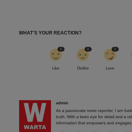
Bersihkan Drainase Cegah Banji
WHAT'S YOUR REACTION?
0
0
0
Like
Dislike
Love
admin
As a passionate news reporter, I am fue
truth. With a keen eye for detail and a rel
information that empowers and engages