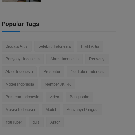
Popular Tags
Biodata Artis
Selebriti Indonesia
Profil Artis
Penyanyi Indonesia
Aktris Indonesia
Penyanyi
Aktor Indonesia
Presenter
YouTuber Indonesia
Model Indonesia
Member JKT48
Pemeran Indonesia
video
Pengusaha
Musisi Indonesia
Model
Penyanyi Dangdut
YouTuber
quiz
Aktor