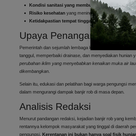
Kondisi sanitasi yang memburuk
akibat masuknya ai
Risiko kesehatan
yang meningkat karena genangan ai
Ketidakpastian tempat tinggal
bagi para pengungsi
Upaya Penanganan dan Mit
Pemerintah dan sejumlah lembaga kemanusiaan telah ber
tanggul, memperbaiki drainase, dan menyediakan hunian y
perubahan iklim yang menyebabkan kenaikan muka air laut 
dikembangkan
.
Selain itu, edukasi dan pelatihan bagi warga pengungsi m
dalam mengurangi dampak banjir rob di masa depan.
Analisis Redaksi
Menurut pandangan redaksi, kejadian banjir rob yang kemb
rentannya kelompok masyarakat yang tinggal di daerah pes
pengungsi.
Kerentanan ini bukan hanya soal fisik hunia