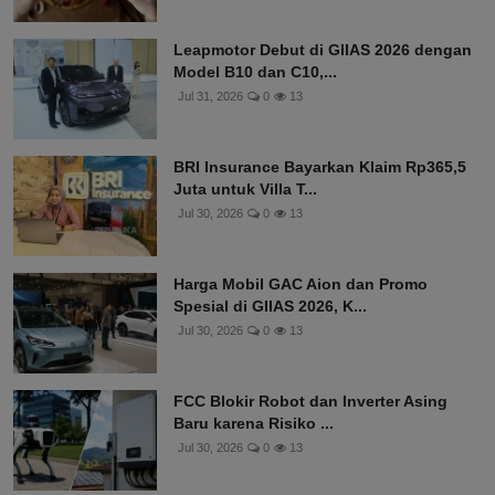
Leapmotor Debut di GIIAS 2026 dengan
Model B10 dan C10,...
Jul 31, 2026
0
13
BRI Insurance Bayarkan Klaim Rp365,5
Juta untuk Villa T...
Jul 30, 2026
0
13
Harga Mobil GAC Aion dan Promo
Spesial di GIIAS 2026, K...
Jul 30, 2026
0
13
FCC Blokir Robot dan Inverter Asing
Baru karena Risiko ...
Jul 30, 2026
0
13