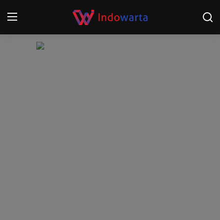
Login
Register
Home
Kompetisi Sepak Bola 2025/2026
Contact
About
Disclaimer
Peristiwa