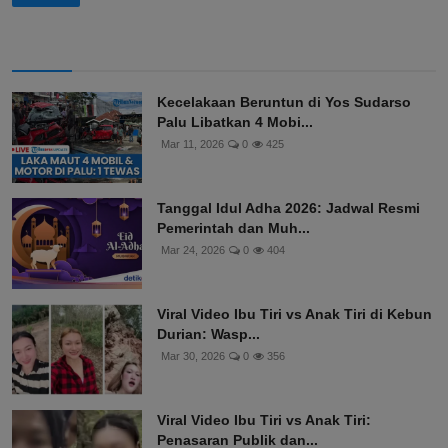
Kecelakaan Beruntun di Yos Sudarso
Palu Libatkan 4 Mobi...
Mar 11, 2026
0
425
Tanggal Idul Adha 2026: Jadwal Resmi
Pemerintah dan Muh...
Mar 24, 2026
0
404
Viral Video Ibu Tiri vs Anak Tiri di Kebun
Durian: Wasp...
Mar 30, 2026
0
356
Viral Video Ibu Tiri vs Anak Tiri:
Penasaran Publik dan...