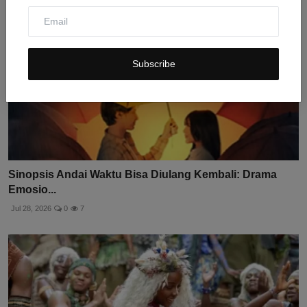
Subscribe
Sinopsis Andai Waktu Bisa Diulang Kembali: Drama
Emosio...
Jul 28, 2026
0
7