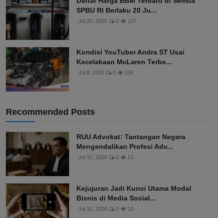
Daftar Harga BBM Terbaru di Semua
SPBU RI Berlaku 20 Ju...
Jul 20, 2026
0
127
Kondisi YouTuber Andra ST Usai
Kecelakaan McLaren Terbe...
Jul 8, 2026
0
108
Recommended Posts
RUU Advokat: Tantangan Negara
Mengendalikan Profesi Adv...
Jul 31, 2026
0
13
Kejujuran Jadi Kunci Utama Modal
Bisnis di Media Sosial...
Jul 31, 2026
0
13