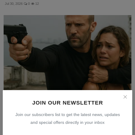
Jul 30, 2026
0
12
Sinopsis Mechanic Resurrection: Aksi Jason Statham
JOIN OUR NEWSLETTER
Meny...
Join our subscribers list to get the latest news, updates
Jul 28, 2026
0
11
and special offers directly in your inbox