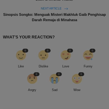
NEXT ARTICLE
Sinopsis Songko: Menguak Misteri Makhluk Gaib Penghisap
Darah Remaja di Minahasa
WHAT'S YOUR REACTION?
0
0
0
0
Like
Dislike
Love
Funny
0
0
0
Angry
Sad
Wow