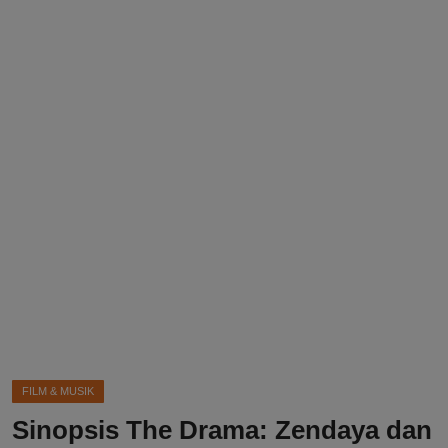
DMCA
Politik
Ekonomi
Internasional
Teknologi
Hiburan
Kesehatan
Otomotif
FILM & MUSIK
Sinopsis The Drama: Zendaya dan