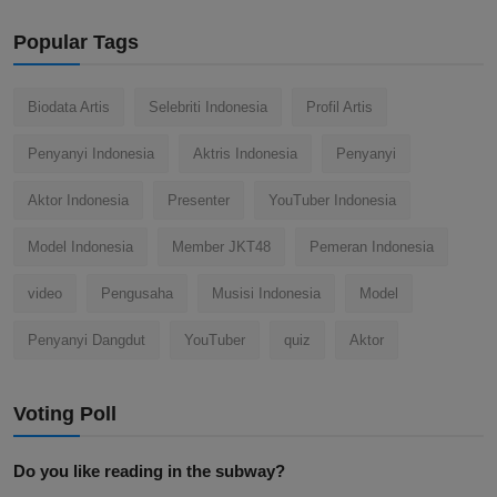
Popular Tags
Biodata Artis
Selebriti Indonesia
Profil Artis
Penyanyi Indonesia
Aktris Indonesia
Penyanyi
Aktor Indonesia
Presenter
YouTuber Indonesia
Model Indonesia
Member JKT48
Pemeran Indonesia
video
Pengusaha
Musisi Indonesia
Model
Penyanyi Dangdut
YouTuber
quiz
Aktor
Voting Poll
Do you like reading in the subway?