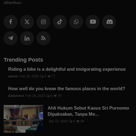
diberikan.
Trending Posts
Riding a bike is a delightful and invigorating experience
admin
Feb 19, 2025
0
77
How well do you know the famous places in the world?
dailynews
Feb 18, 2025
0
70
Ahli Hukum Sebut Kasus Sri Purnomo
Dipaksakan, Tanpa Me...
Apr 15, 2026
0
68