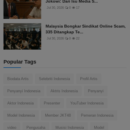
Jokowi: Dari Isu Media S...
Jul 30, 2026
0
17
Malaysia Bongkar Sindikat Online Scam,
335 Ditangkap Te...
Jul 30, 2026
0
22
Popular Tags
Biodata Artis
Selebriti Indonesia
Profil Artis
Penyanyi Indonesia
Aktris Indonesia
Penyanyi
Aktor Indonesia
Presenter
YouTuber Indonesia
Model Indonesia
Member JKT48
Pemeran Indonesia
video
Pengusaha
Musisi Indonesia
Model