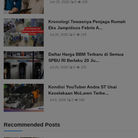
Jun 25, 2026
0
135
Kronologi Tewasnya Penjaga Rumah
Eks Jampidsus Febrie A...
Jul 26, 2026
0
129
Daftar Harga BBM Terbaru di Semua
SPBU RI Berlaku 20 Ju...
Jul 20, 2026
0
125
Kondisi YouTuber Andra ST Usai
Kecelakaan McLaren Terbe...
Jul 8, 2026
0
108
Recommended Posts