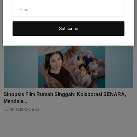
Subscribe
Sinopsis Film Rumah Singgah: Kolaborasi SENARA,
Mandela...
Jul 30, 2026
0
10