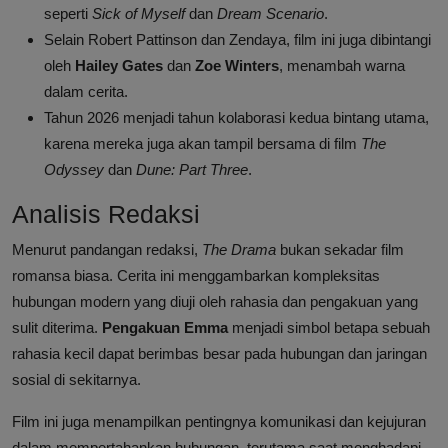
seperti
Sick of Myself
dan
Dream Scenario
.
Selain Robert Pattinson dan Zendaya, film ini juga dibintangi
oleh
Hailey Gates
dan
Zoe Winters
, menambah warna
dalam cerita.
Tahun 2026 menjadi tahun kolaborasi kedua bintang utama,
karena mereka juga akan tampil bersama di film
The
Odyssey
dan
Dune: Part Three
.
Analisis Redaksi
Menurut pandangan redaksi,
The Drama
bukan sekadar film
romansa biasa. Cerita ini menggambarkan kompleksitas
hubungan modern yang diuji oleh rahasia dan pengakuan yang
sulit diterima.
Pengakuan Emma
menjadi simbol betapa sebuah
rahasia kecil dapat berimbas besar pada hubungan dan jaringan
sosial di sekitarnya.
Film ini juga menampilkan pentingnya komunikasi dan kejujuran
dalam mempertahankan hubungan, terutama saat menghadapi