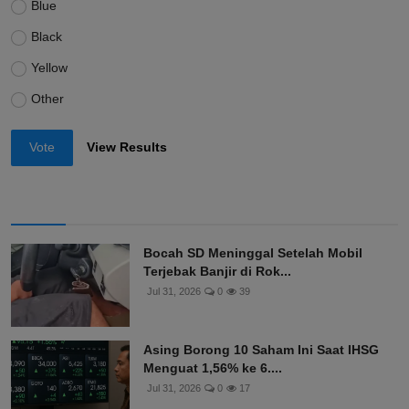
Blue
Black
Yellow
Other
Vote
View Results
Bocah SD Meninggal Setelah Mobil
Terjebak Banjir di Rok...
Jul 31, 2026
0
39
Asing Borong 10 Saham Ini Saat IHSG
Menguat 1,56% ke 6....
Jul 31, 2026
0
17