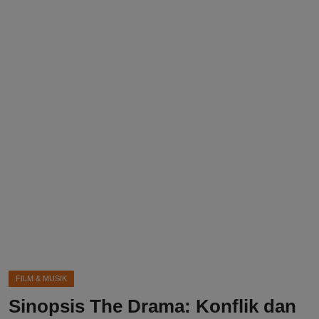
DMCA
Politik
Ekonomi
Internasional
Teknologi
Hiburan
Kesehatan
Otomotif
FILM & MUSIK
Sinopsis The Drama: Konflik dan