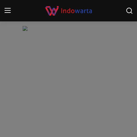
Login
Register
Home
Kompetisi Sepak Bola 2025/2026
Contact
About
Disclaimer
Peristiwa