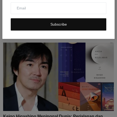
Profil Vernon SEVENTEEN: Idol Blasteran yang Akan
Subscribe
Wajib...
Jul 30, 2026
0
10
Keigo Higashino Meninggal Dunia: Perjalanan dan