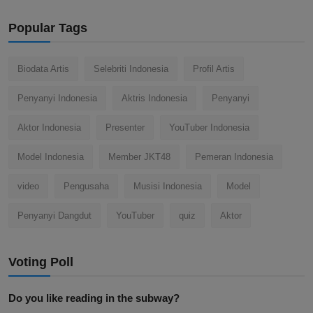
Popular Tags
Biodata Artis
Selebriti Indonesia
Profil Artis
Penyanyi Indonesia
Aktris Indonesia
Penyanyi
Aktor Indonesia
Presenter
YouTuber Indonesia
Model Indonesia
Member JKT48
Pemeran Indonesia
video
Pengusaha
Musisi Indonesia
Model
Penyanyi Dangdut
YouTuber
quiz
Aktor
Voting Poll
Do you like reading in the subway?