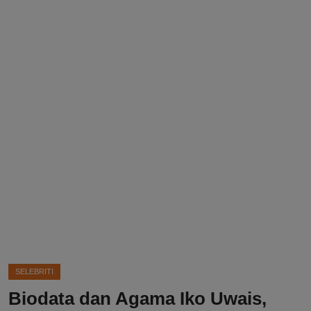
DMCA
Politik
Ekonomi
Internasional
Teknologi
Hiburan
Kesehatan
Otomotif
SELEBRITI
Biodata dan Agama Iko Uwais,