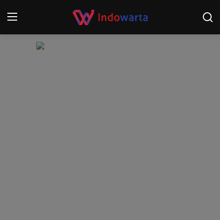
Login
Register
Home
Kompetisi Sepak Bola 2025/2026
Contact
About
Disclaimer
Peristiwa