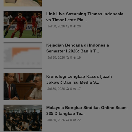
Link Live Streaming Timnas Indonesia
vs Timor Leste Pia...
Jul 30, 2026
0
20
Kejadian Bencana di Indonesia
Semester I 2026: Banjir T...
Jul 30, 2026
0
19
Kronologi Lengkap Kasus Ijazah
Jokowi: Dari Isu Media S...
Jul 30, 2026
0
17
Malaysia Bongkar Sindikat Online Scam,
335 Ditangkap Te...
Jul 30, 2026
0
22