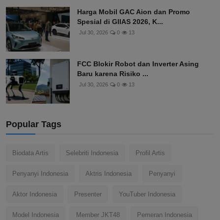
Harga Mobil GAC Aion dan Promo
Spesial di GIIAS 2026, K...
Jul 30, 2026
0
13
FCC Blokir Robot dan Inverter Asing
Baru karena Risiko ...
Jul 30, 2026
0
13
Popular Tags
Biodata Artis
Selebriti Indonesia
Profil Artis
Penyanyi Indonesia
Aktris Indonesia
Penyanyi
Aktor Indonesia
Presenter
YouTuber Indonesia
Model Indonesia
Member JKT48
Pemeran Indonesia