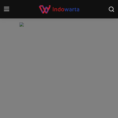
Login
Register
Home
Kompetisi Sepak Bola 2025/2026
Contact
About
Disclaimer
Peristiwa