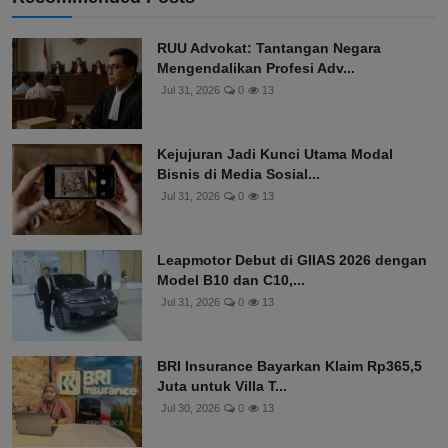
RUU Advokat: Tantangan Negara
Mengendalikan Profesi Adv...
Jul 31, 2026
0
13
Kejujuran Jadi Kunci Utama Modal
Bisnis di Media Sosial...
Jul 31, 2026
0
13
Leapmotor Debut di GIIAS 2026 dengan
Model B10 dan C10,...
Jul 31, 2026
0
13
BRI Insurance Bayarkan Klaim Rp365,5
Juta untuk Villa T...
Jul 30, 2026
0
13