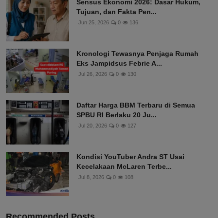
Sensus Ekonomi 2026: Dasar Hukum,
Tujuan, dan Fakta Pen...
Jun 25, 2026
0
136
Kronologi Tewasnya Penjaga Rumah
Eks Jampidsus Febrie A...
Jul 26, 2026
0
130
Daftar Harga BBM Terbaru di Semua
SPBU RI Berlaku 20 Ju...
Jul 20, 2026
0
127
Kondisi YouTuber Andra ST Usai
Kecelakaan McLaren Terbe...
Jul 8, 2026
0
108
Recommended Posts