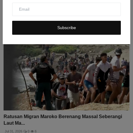
Serangan Rudal Rusia di Pavlohrad: Tempat Makan
Hancur,...
Jul 31, 2026
0
8
Subscribe
Ratusan Migran Maroko Berenang Massal Seberangi
Laut Ma...
Jul 31, 2026
0
6