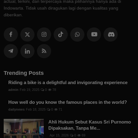
actual, terkini, dan terpercaya maka pilihannya hanya ada di
Indowarta. Tidak usah diragukan lagi dengan kualitas yang
diberikan.
Trending Posts
Riding a bike is a delightful and invigorating experience
admin
Feb 19, 2025
0
78
How well do you know the famous places in the world?
dailynews
Feb 18, 2025
0
71
Ahli Hukum Sebut Kasus Sri Purnomo
Dipaksakan, Tanpa Me...
Apr 15, 2026
0
69