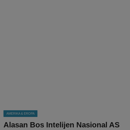
DMCA
Politik
Ekonomi
Internasional
Teknologi
Hiburan
Kesehatan
Otomotif
AMERIKA & EROPA
Alasan Bos Intelijen Nasional AS