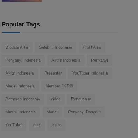
Popular Tags
Biodata Artis
Selebriti Indonesia
Profil Artis
Penyanyi Indonesia
Aktris Indonesia
Penyanyi
Aktor Indonesia
Presenter
YouTuber Indonesia
Model Indonesia
Member JKT48
Pemeran Indonesia
video
Pengusaha
Musisi Indonesia
Model
Penyanyi Dangdut
YouTuber
quiz
Aktor