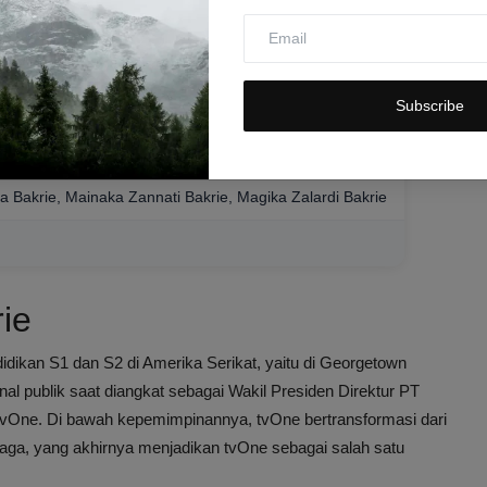
ktur, Presiden Komisaris
rsity, Bentley University
Subscribe
a Bakrie, Mainaka Zannati Bakrie, Magika Zalardi Bakrie
rie
idikan S1 dan S2 di Amerika Serikat, yaitu di Georgetown
enal publik saat diangkat sebagai Wakil Presiden Direktur PT
tvOne. Di bawah kepemimpinannya, tvOne bertransformasi dari
ahraga, yang akhirnya menjadikan tvOne sebagai salah satu