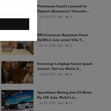
Pertukaran Kawhi Leonard ke
Raptors Berpotensi Tertunda...
Jul 30, 2026
0
11
BRI Insurance Bayarkan Klaim
Rp365,5 Juta untuk Villa T...
Jul 30, 2026
0
11
Kronologi Lengkap Kasus Ijazah
Jokowi: Dari Isu Media S...
Jul 30, 2026
0
14
Spesifikasi Wuling Aira EV Mulai
Rp 155 Juta, Mobil Lis...
Jul 30, 2026
0
12