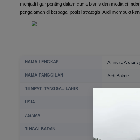
menjadi figur penting dalam dunia bisnis dan media di Indo
pengalaman di berbagai posisi strategis, Ardi membuktikan 
NAMA LENGKAP
Anindra Ardians
NAMA PANGGILAN
Ardi Bakrie
TEMPAT, TANGGAL LAHIR
Jakarta, 22 Apri
USIA
46 Tahun
AGAMA
Islam
TINGGI BADAN
Belum diketahui