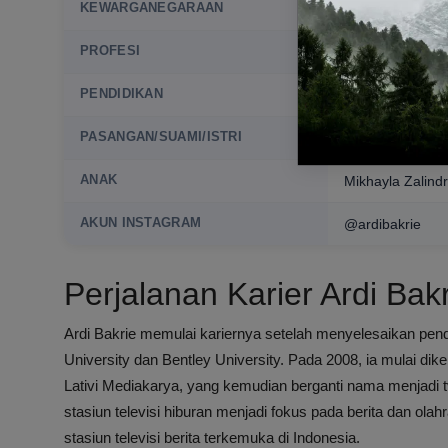
KEWARGANEGARAAN
Indonesia
PROFESI
Pengusaha, Dire
PENDIDIKAN
Georgetown Unive
PASANGAN/SUAMI/ISTRI
Nia Ramadhani
ANAK
Mikhayla Zalindr
AKUN INSTAGRAM
@ardibakrie
Perjalanan Karier Ardi Bak
Ardi Bakrie memulai kariernya setelah menyelesaikan pend
University dan Bentley University. Pada 2008, ia mulai dik
Lativi Mediakarya, yang kemudian berganti nama menjadi 
stasiun televisi hiburan menjadi fokus pada berita dan ol
stasiun televisi berita terkemuka di Indonesia.