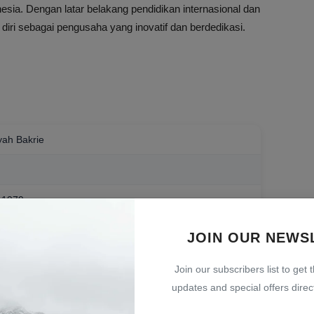
nesia. Dengan latar belakang pendidikan internasional dan
diri sebagai pengusaha yang inovatif dan berdedikasi.
yah Bakrie
l 1979
JOIN OUR NEWS
Join our subscribers list to get 
updates and special offers direct
 secara publik