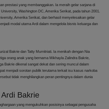
ngan prestasi yang membanggakan. Ia meraih gelar sarjana di
 University, Washington DC, Amerika Serikat, pada tahun 2001.
niversity, Amerika Serikat, dan berhasil menyelesaikan gelar
menjadi modal utama Ardi dalam mengelola bisnis keluarga dan
izal Bakrie dan Tatty Murnitriati. Ia menikah dengan Nia
 tiga orang anak yang bernama Mikhayla Zalindra Bakrie,
rga Bakrie dikenal sangat dekat dan sering muncul dalam
at menjadi sorotan publik terutama terkait isu kasus narkoba
ersebut tidak menghilangkan peran pentingnya dalam dunia
Ardi Bakrie
penghargaan yang mengukuhkan posisinya sebagai pengusaha