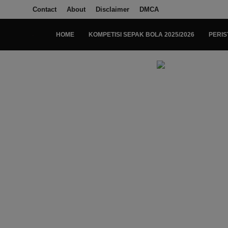
Contact
About
Disclaimer
DMCA
HOME
KOMPETISI SEPAK BOLA 2025/2026
PERIS
Login
Register
Home
Kompetisi Sepak Bola 2025/2026
Contact
About
Disclaimer
Peristiwa