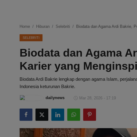
DMCA
Politik
Home
Hiburan
Selebriti
Biodata dan Agama Ardi Bakrie, Pe
Ekonomi
SELEBRITI
Biodata dan Agama Ard
Internasional
Karier yang Menginspi
Teknologi
Biodata Ardi Bakrie lengkap dengan agama Islam, perjalan
Hiburan
Indonesia keturunan Bakrie.
Kesehatan
dailynews
Mar 28, 2026 - 17:19
Otomotif