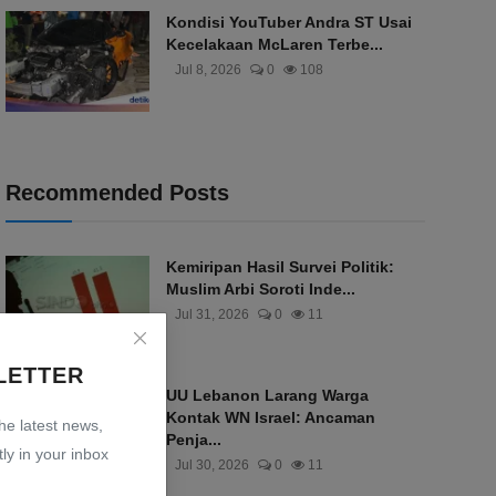
Kondisi YouTuber Andra ST Usai
Kecelakaan McLaren Terbe...
Jul 8, 2026
0
108
Recommended Posts
Kemiripan Hasil Survei Politik:
Muslim Arbi Soroti Inde...
Jul 31, 2026
0
11
LETTER
UU Lebanon Larang Warga
Kontak WN Israel: Ancaman
the latest news,
Penja...
ly in your inbox
Jul 30, 2026
0
11